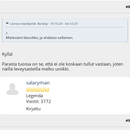
#8
20.10.20 - klo:11:36
Viimeisin muokkaus
: 20.10.20 - klo:11:38 käyttäjältä vemuli
Lainaus käyttäjältä: Bulldog - 19.10.20 - klo:12:25
^
Mielestäni klassikko, ja ehdoton sellainen.
Kyllä!
Parasta tuossa on se, että ei ole koskaan tullut vastaan, joten
näillä leveysasteilla melko uniikki.
salaryman
Legenda
Viestit: 3772
Kirjattu
#9
20.10.20 - klo:16:44