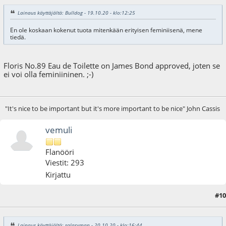
Lainaus käyttäjältä: Bulldog - 19.10.20 - klo:12:25
En ole koskaan kokenut tuota mitenkään erityisen feminiisenä, mene
tiedä.
Floris No.89 Eau de Toilette on James Bond approved, joten se
ei voi olla feminiininen. ;-)
"It's nice to be important but it's more important to be nice" John Cassis
vemuli
Flanööri
Viestit: 293
Kirjattu
#10
29.11.20 - klo:19:58
Lainaus käyttäjältä: salaryman - 20.10.20 - klo:16:44