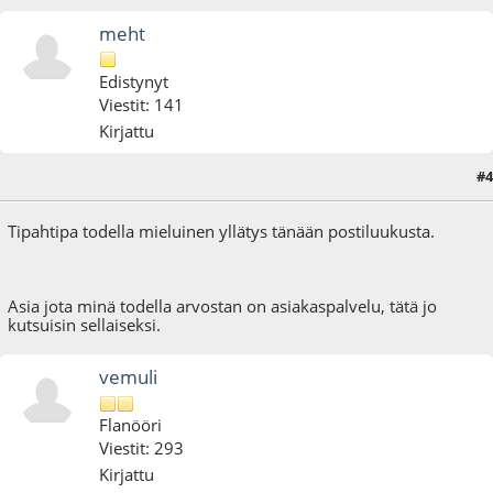
meht
Edistynyt
Viestit: 141
Kirjattu
#4
30.07.09 - klo:11:59
Tipahtipa todella mieluinen yllätys tänään postiluukusta.
Asia jota minä todella arvostan on asiakaspalvelu, tätä jo
kutsuisin sellaiseksi.
vemuli
Flanööri
Viestit: 293
Kirjattu