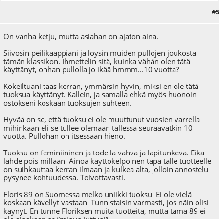
#5
14.02.18 - klo:12:06
On vanha ketju, mutta asiahan on ajaton aina.
Siivosin peilikaappiani ja löysin muiden pullojen joukosta
tämän klassikon. Ihmettelin sitä, kuinka vähän olen tätä
käyttänyt, onhan pullolla jo ikää hmmm...10 vuotta?
Kokeiltuani taas kerran, ymmärsin hyvin, miksi en ole tätä
tuoksua käyttänyt. Kallein, ja samalla ehkä myös huonoin
ostokseni koskaan tuoksujen suhteen.
Hyvää on se, että tuoksu ei ole muuttunut vuosien varrella
mihinkään eli se tullee olemaan tallessa seuraavatkin 10
vuotta. Pullohan on itsessään hieno.
Tuoksu on feminiininen ja todella vahva ja läpitunkeva. Eikä
lähde pois millään. Ainoa käyttökelpoinen tapa tälle tuotteelle
on suihkauttaa kerran ilmaan ja kulkea alta, jolloin annostelu
pysynee kohtuudessa. Toivottavasti.
Floris 89 on Suomessa melko uniikki tuoksu. Ei ole vielä
koskaan kävellyt vastaan. Tunnistaisin varmasti, jos näin olisi
käynyt. En tunne Floriksen muita tuotteita, mutta tämä 89 ei
ole ainakaan se ”minun juttuni”.