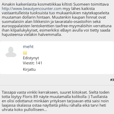
Ainakin kaikenlaista kosmetiikkaa kiltisti Suomeen toimittava
http://www.beautyencounter.com
myy lähes kaikista
vastaantulleista tuoksuista tuo mukaanlukien näytekapseleita
muutaman dollarin hintaan. Muutenkin kaupan hinnat ovat
suomalaisiin alan liikkeisiin ja tavaratalo-osastoihin sekä
eurooppalaisten lentokenttien taxfree-myymälöihin verrattuna
ihan kilpailukykyiset, esimerkiksi eBayn avulla voi tietty saada
hajusteensa vieläkin halvemmalla.
meht
Edistynyt
Viestit: 141
Kirjattu
#3
28.07.09 - klo:00:09
Tässäpä vasta vinkki kerrakseen, suuret kiitokset. Sieltä toden
totta löytyy Floris 89 näyte muutamalla kolikolla :) Tuollaista
en olisi odottanut minkään yrityksen tarjoavan että saisi noin
laajassa skalassa ostaa näytteitä pikku rahalla eikä tarvi heti
uhrata koko pullolliseen...