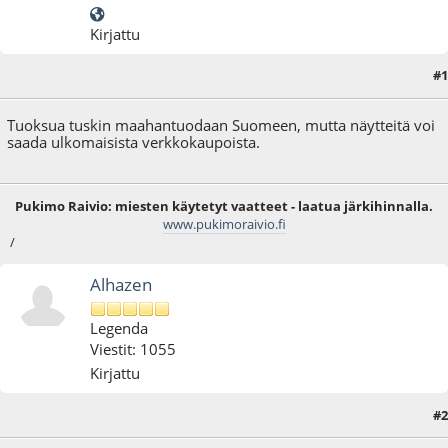
Kirjattu
#1
27.07.09 - klo:20:38
Tuoksua tuskin maahantuodaan Suomeen, mutta näytteitä voi
saada ulkomaisista verkkokaupoista.
Pukimo Raivio: miesten käytetyt vaatteet - laatua järkihinnalla.
www.pukimoraivio.fi
/
Alhazen
Legenda
Viestit: 1055
Kirjattu
#2
27.07.09 - klo:21:06