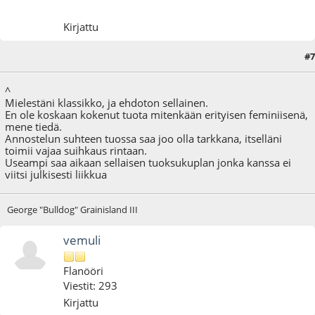
Kirjattu
#7
19.10.20 - klo:12:25
^
Mielestäni klassikko, ja ehdoton sellainen.
En ole koskaan kokenut tuota mitenkään erityisen feminiisenä,
mene tiedä.
Annostelun suhteen tuossa saa joo olla tarkkana, itselläni
toimii vajaa suihkaus rintaan.
Useampi saa aikaan sellaisen tuoksukuplan jonka kanssa ei
viitsi julkisesti liikkua
George "Bulldog" Grainisland III
vemuli
Flanööri
Viestit: 293
Kirjattu