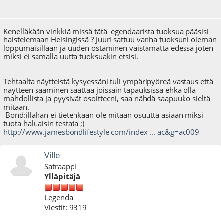
27.07.09 - klo:20:20
Kenelläkään vinkkiä missä tätä legendaarista tuoksua pääsisi
haistelemaan Helsingissä ? Juuri sattuu vanha tuoksuni oleman
loppumaisillaan ja uuden ostaminen väistämättä edessä joten
miksi ei samalla uutta tuoksuakin etsisi.
Tehtaalta näytteistä kysyessäni tuli ympäripyöreä vastaus että
näytteen saaminen saattaa joissain tapauksissa ehkä olla
mahdollista ja pyysivät osoitteeni, saa nähdä saapuuko sieltä
mitään.
Bond:illahan ei tietenkään ole mitään osuutta asiaan miksi
tuota haluaisin testata ;)
http://www.jamesbondlifestyle.com/index ... ac&g=ac009
Ville
Satraappi
Ylläpitäjä
Legenda
Viestit: 9319