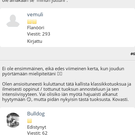
vemuli
Flanööri
Viestit: 293
Kirjattu
#6
18.10.20 - klo:11:29
Ei ole ensimmäinen, eikä edes viimeinen kerta, kun joudun
pyörtämään mielipiteitäni 🤦‍♂️
Olen ansioituneesti kuluttanut tätä kallista klassikkotuoksua ja
ilmeisesti oppinut / tottunut tuoksun annosteluun ja sen
intensiivisyyteen. Vai olisiko iän myötä hajuaisti alkanut
hyytymään 😏, mutta pidän nykyisin tästä tuoksusta. Kovasti.
Bulldog
Edistynyt
Viestit: 62