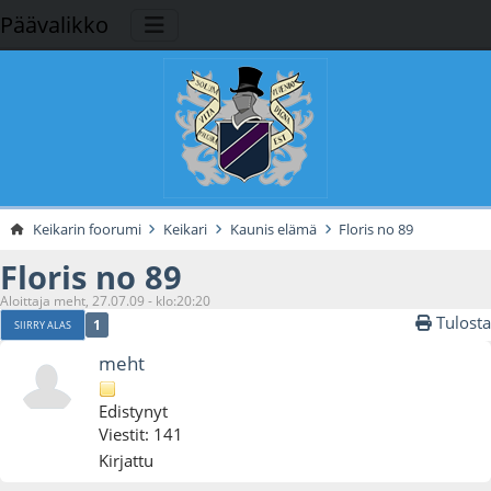
Päävalikko
Keikarin foorumi
Keikari
Kaunis elämä
Floris no 89
Floris no 89
Aloittaja meht, 27.07.09 - klo:20:20
Tulosta
1
SIIRRY ALAS
meht
Edistynyt
Viestit: 141
Kirjattu