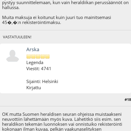
pystyy suunnittelemaan, kun vain heraldiikan perussäännöt on
hallussa.
Muita maksuja ei koitunut kuin juuri tuo mainitsemasi
45�,�:n rekisteröintimaksu.
VASTATUULEEN!
Arska
Legenda
Viestit: 4741
Sijainti: Helsinki
Kirjattu
#18
03.05.21 - klo:13:44
OK mutta Suomen heraldisen seuran ohjeissa muistaakseni
neuvottiin lähettämään myös kuva. Lähetitkö siis esim. sen
heraldikon tekemän luonnoksen vai onnistuiko rekisteröinti
kokonaan ilman kuvaa, pelkän vaakunaselityksen