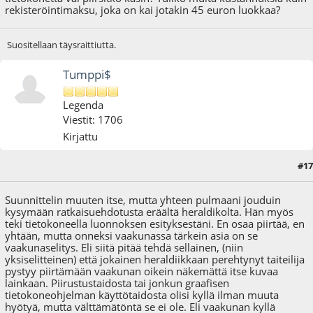
rekisteröintimaksu, joka on kai jotakin 45 euron luokkaa?
Suositellaan täysraittiutta.
Tumppi$
Legenda
Viestit: 1706
Kirjattu
#17
03.05.21 - klo:11:39
Suunnittelin muuten itse, mutta yhteen pulmaani jouduin
kysymään ratkaisuehdotusta eräältä heraldikolta. Hän myös
teki tietokoneella luonnoksen esityksestäni. En osaa piirtää, en
yhtään, mutta onneksi vaakunassa tärkein asia on se
vaakunaselitys. Eli siitä pitää tehdä sellainen, (niin
yksiselitteinen) että jokainen heraldiikkaan perehtynyt taiteilija
pystyy piirtämään vaakunan oikein näkemättä itse kuvaa
lainkaan. Piirustustaidosta tai jonkun graafisen
tietokoneohjelman käyttötaidosta olisi kyllä ilman muuta
hyötyä, mutta välttämätöntä se ei ole. Eli vaakunan kyllä