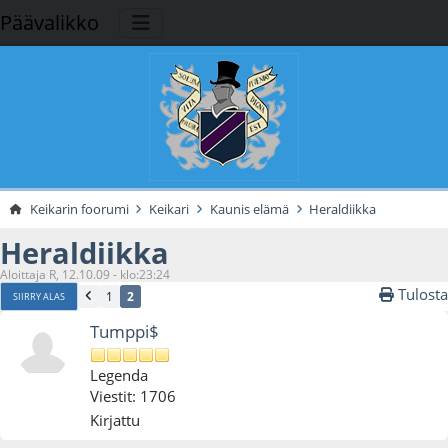
Päävalikko
Keikarin foorumi
Keikari
Kaunis elämä
Heraldiikka
Heraldiikka
Aloittaja R, 12.10.09 - klo:23:24
Tulosta
1
2
SIIRRY ALAS
Tumppi$
Legenda
Viestit: 1706
Kirjattu