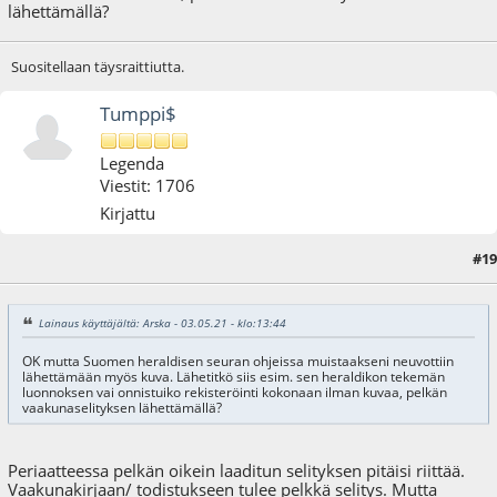
lähettämällä?
Suositellaan täysraittiutta.
Tumppi$
Legenda
Viestit: 1706
Kirjattu
#19
03.05.21 - klo:14:22
Lainaus käyttäjältä: Arska - 03.05.21 - klo:13:44
OK mutta Suomen heraldisen seuran ohjeissa muistaakseni neuvottiin
lähettämään myös kuva. Lähetitkö siis esim. sen heraldikon tekemän
luonnoksen vai onnistuiko rekisteröinti kokonaan ilman kuvaa, pelkän
vaakunaselityksen lähettämällä?
Periaatteessa pelkän oikein laaditun selityksen pitäisi riittää.
Vaakunakirjaan/ todistukseen tulee pelkkä selitys. Mutta