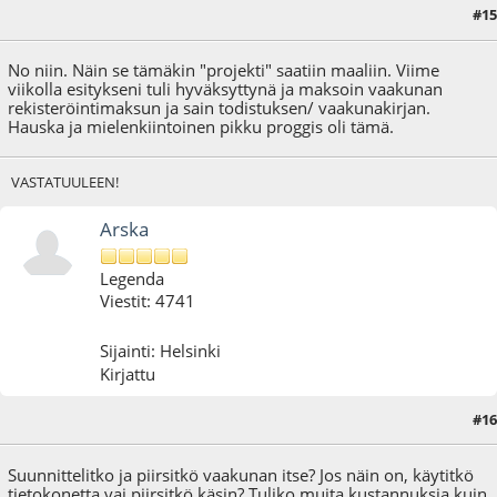
#15
02.05.21 - klo:14:56
No niin. Näin se tämäkin "projekti" saatiin maaliin. Viime
viikolla esitykseni tuli hyväksyttynä ja maksoin vaakunan
rekisteröintimaksun ja sain todistuksen/ vaakunakirjan.
Hauska ja mielenkiintoinen pikku proggis oli tämä.
VASTATUULEEN!
Arska
Legenda
Viestit: 4741
Sijainti: Helsinki
Kirjattu
#16
03.05.21 - klo:08:45
Suunnittelitko ja piirsitkö vaakunan itse? Jos näin on, käytitkö
tietokonetta vai piirsitkö käsin? Tuliko muita kustannuksia kuin