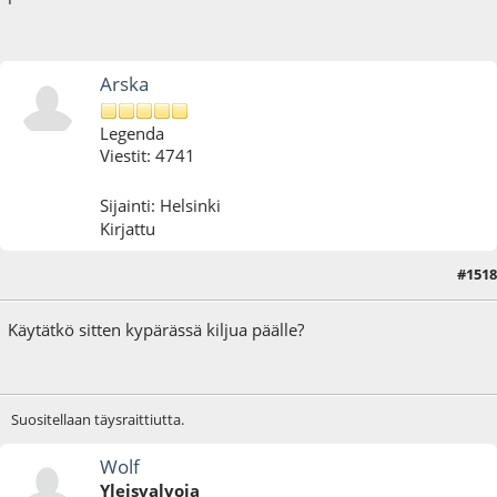
Arska
Legenda
Viestit: 4741
Sijainti: Helsinki
Kirjattu
#1518
18.11.17 - klo:22:43
Käytätkö sitten kypärässä kiljua päälle?
Suositellaan täysraittiutta.
Wolf
Yleisvalvoja