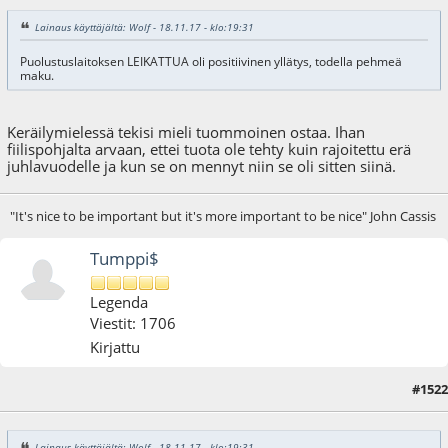
Lainaus käyttäjältä: Wolf - 18.11.17 - klo:19:31
Puolustuslaitoksen LEIKATTUA oli positiivinen yllätys, todella pehmeä
maku.
Keräilymielessä tekisi mieli tuommoinen ostaa. Ihan
fiilispohjalta arvaan, ettei tuota ole tehty kuin rajoitettu erä
juhlavuodelle ja kun se on mennyt niin se oli sitten siinä.
"It's nice to be important but it's more important to be nice" John Cassis
Tumppi$
Legenda
Viestit: 1706
Kirjattu
#1522
09.12.17 - klo:14:53
Lainaus käyttäjältä: Wolf - 18.11.17 - klo:19:31