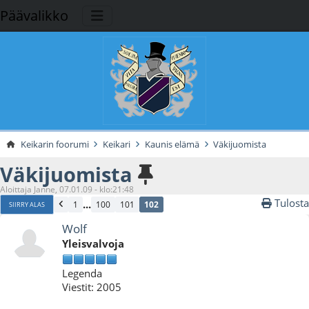
Päävalikko
Keikarin foorumi
Keikari
Kaunis elämä
Väkijuomista
Väkijuomista
Aloittaja Janne, 07.01.09 - klo:21:48
Tulosta
...
1
100
101
102
SIIRRY ALAS
Wolf
Yleisvalvoja
Legenda
Viestit: 2005