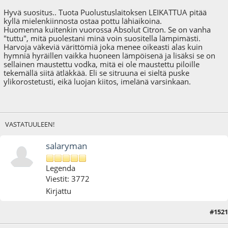
Hyvä suositus.. Tuota Puolustuslaitoksen LEIKATTUA pitää
kyllä mielenkiinnosta ostaa pottu lähiaikoina.
Huomenna kuitenkin vuorossa Absolut Citron. Se on vanha
"tuttu", mitä puolestani minä voin suositella lämpimästi.
Harvoja väkeviä värittömiä joka menee oikeasti alas kuin
hymniä hyräillen vaikka huoneen lämpöisenä ja lisäksi se on
sellainen maustettu vodka, mitä ei ole maustettu piloille
tekemällä siitä ätläkkää. Eli se sitruuna ei sieltä puske
ylikorostetusti, eikä luojan kiitos, imelänä varsinkaan.
VASTATUULEEN!
salaryman
Legenda
Viestit: 3772
Kirjattu
#1521
24.11.17 - klo:20:51