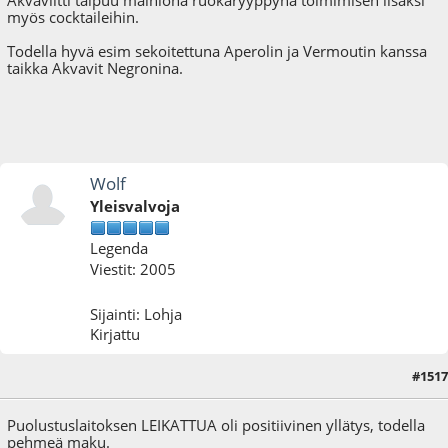
myös cocktaileihin.
Todella hyvä esim sekoitettuna Aperolin ja Vermoutin kanssa
taikka Akvavit Negronina.
Wolf
Yleisvalvoja
Legenda
Viestit: 2005
Sijainti: Lohja
Kirjattu
#1517
18.11.17 - klo:19:31
Puolustuslaitoksen LEIKATTUA oli positiivinen yllätys, todella
pehmeä maku.