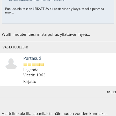
Puolustuslaitoksen LEIKATTUA oli positiivinen yllätys, todella pehmeä
maku.
Wulffi muuten tiesi mistä puhui, yllättävän hyvä...
VASTATUULEEN!
Partasuti
Legenda
Viestit: 1963
Kirjattu
#1523
07.01.23 - klo:17:14
Ajattelin kokeilla japanilaista näin uuden vuoden kunniaksi.