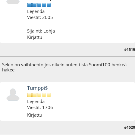
Legenda
Viestit: 2005
Sijainti: Lohja
Kirjattu
#1519
19.11.17 - klo:18:49
Sekin on vaihtoehto jos oikein autenttista Suomi100 henkeä
hakee
Tumppi$
Legenda
Viestit: 1706
Kirjattu
#1520
24.11.17 - klo:19:24