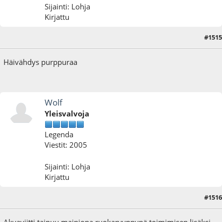
Sijainti: Lohja
Kirjattu
#1515
01.10.17 - klo:20:44
Häivähdys purppuraa
Wolf
Yleisvalvoja
Legenda
Viestit: 2005
Sijainti: Lohja
Kirjattu
#1516
18.11.17 - klo:16:07
Akvaviitti taipuu mainiona ruokaryyppynä toimimisen lisäksi