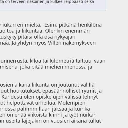
että on terveen näköinen ja kulkee reippaasti selkä
 hiukan eri mieltä. Esim. pitkänä henkilönä
shuoltoa ja liikuntaa. Olenkin enemmän
tuskyky pitäisi olla osa nykyajan
mää. Ja yhdyn myös Villen näkemykseen
nnerrusta, kiloa tai kilometriä taittuu, vaan
misena, joka pitää miehen menossa ja
osien aikana liikunta on joutunut välillä
ut houkutukset, epäsäännölliset rytmit ja
 Kahdesti olen opiskelujen välissä tehnyt
lot helpottavat urheilua. Molempien
nnossa pahimmillaan jaksaa ja kuinka
n on enää viikoista kiinni ja työt nurkan
ran useita lajejakin on vuosien aikana tullut