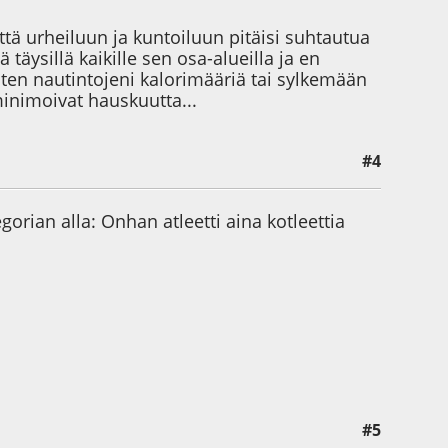
tä urheiluun ja kuntoiluun pitäisi suhtautua
äysillä kaikille sen osa-alueilla ja en
sten nautintojeni kalorimääriä tai sylkemään
minimoivat hauskuutta...
#4
rian alla: Onhan atleetti aina kotleettia
#5