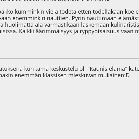
pakko kumminkin vielä todeta etten todellakaan koe et
 vaan enemminkin nauttien. Pyrin nauttimaan elämästä t
ta huolimatta ala varmastikaan laskemaan kulinaristi
ujaisissa. Kaikki äärimmäisyys ja ryppyotsaisuus vaan 
9
tuksena kun tämä keskustelu oli "Kaunis elämä" katego
ainakin enemmän klassisen mieskuvan mukainen:D
2