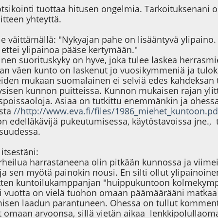
tsikointi tuottaa hitusen ongelmia. Tarkoituksenani o
tteen yhteyttä.
le väittämällä: "Nykyajan pahe on lisääntyvä ylipaino.
, ettei ylipainoa pääse kertymään."
sinen suorituskyky on hyve, joka tulee laskea herra
väen kunto on laskenut jo vuosikymmeniä ja tulokset
eiden mukaan suomalainen ei selviä edes kahdeksan 
fyysisen kunnon puitteissa. Kunnon mukaisen rajan ylit
aspoissaoloja. Asiaa on tutkittu enemmänkin ja ohess
sta
//http://www.eva.fi/files/1986_miehet_kuntoon.pd
 on edelläkävijä pukeutumisessa, käytöstavoissa jne.,
isuudessa.
itsestäni:
urheilua harrastaneena olin pitkään kunnossa ja viim
 sen myötä painokin nousi. En silti ollut ylipainoinen,
sitten kuntoilukamppanjan "huippukuntoon kolmekympp
ri vuotta on vielä tuohon omaan päämäärääni matkaa
isen laadun parantuneen. Ohessa on tullut komment
yt omaan arvoonsa, sillä vietän aikaa lenkkipolullaom