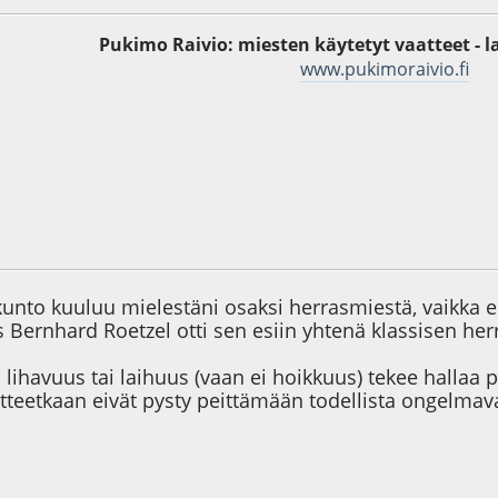
Pukimo Raivio: miesten käytetyt vaatteet - l
www.pukimoraivio.fi
9
kunto kuuluu mielestäni osaksi herrasmiestä, vaikka 
 Bernhard Roetzel otti sen esiin yhtenä klassisen h
lihavuus tai laihuus (vaan ei hoikkuus) tekee hallaa
tteetkaan eivät pysty peittämään todellista ongelmav