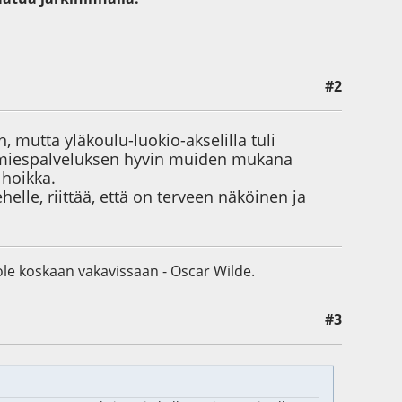
#2
 mutta yläkoulu-luokio-akselilla tuli
rusmiespalveluksen hyvin muiden mukana
 hoikka.
elle, riittää, että on terveen näköinen ja
 ole koskaan vakavissaan - Oscar Wilde.
#3