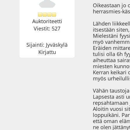
Oikeastaan jo o
herrasmies-käsi
Auktoriteetti
Lähden liikkeel
Viestit: 527
itsestään siten
Mielestäni fyy
myö vanhemman 
Sijainti: Jyväskylä
Eräiden mittar
Kirjattu
tulisi olla 6h 
aiheuttaa sair
miesten kunno
Kerran keikari
myös urheilull
Vähän taustoja 
Lapsesta asti 
repsahtamaan ja
Aloitin vuosi 
loppuikäni. Pa
että oman eläm
ne olen jättän