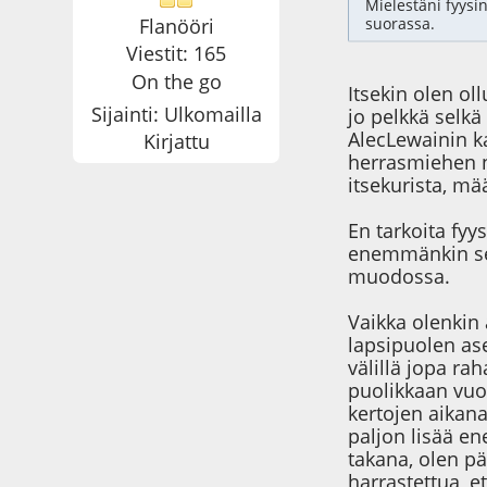
Mielestäni fyysin
Flanööri
suorassa.
Viestit: 165
On the go
Itsekin olen ol
Sijainti: Ulkomailla
jo pelkkä selkä
AlecLewainin ka
Kirjattu
herrasmiehen n
itsekurista, mä
En tarkoita fyy
enemmänkin sel
muodossa.
Vaikka olenkin 
lapsipuolen as
välillä jopa ra
puolikkaan vuo
kertojen aikan
paljon lisää en
takana, olen pä
harrastettua, e