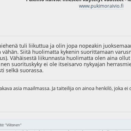
www.pukimoraivio.fi
2
ehenä tuli liikuttua ja olin jopa nopeakin juoksemaan,
lla vähän. Siitä huolimatta kykenin suorittamaan va
us). Vähäisestä liikunnasta huolimatta olen aina ollut
inen suorituskyky ei ole itseisarvo nykyajan herrasmieh
ti selkä suorassa.
kava asia maailmassa. Ja taiteilija on ainoa henkilö, joka ei
6
tä: "Viitanen"