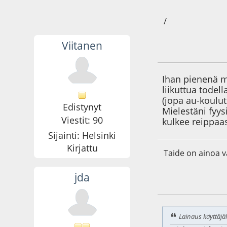
/
Viitanen
11.06.09 - klo:16:3
Ihan pienenä mi
liikuttua tode
(jopa au-koulut
Edistynyt
Mielestäni fyys
Viestit: 90
kulkee reippaas
Sijainti: Helsinki
Kirjattu
Taide on ainoa va
jda
11.06.09 - klo:23:2
Lainaus käyttäjäl