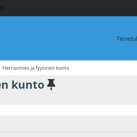
du
Tervetu
Herrasmies ja fyysinen kunto
en kunto
6