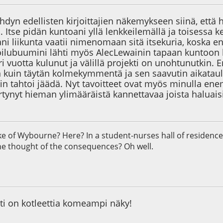
hdyn edellisten kirjoittajien näkemykseen siinä, ett
 Itse pidän kuntoani yllä lenkkeilemällä ja toisessa k
i liikunta vaatii nimenomaan sitä itsekuria, koska en 
ilubuumini lähti myös AlecLewainin tapaan kuntoon k
ri vuotta kulunut ja välillä projekti on unohtunutkin.
kuin täytän kolmekymmentä ja sen saavutin aikataul
kin tahtoi jäädä. Nyt tavoitteet ovat myös minulla en
rtynyt hieman ylimääräistä kannettavaa joista haluais
e of Wybourne? Here? In a student-nurses hall of residence
ne thought of the consequences? Oh well.
7
etti on kotleettia komeampi näky!