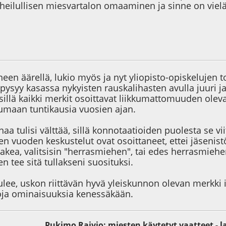
rheilullisen miesvartalon omaaminen ja sinne on vielä
3
neen äärellä, lukio myös ja nyt yliopisto-opiskelujen
ysyy kasassa nykyisten rauskalihasten avulla juuri ja 
sillä kaikki merkit osoittavat liikkumattomuuden olev
umaan tuntikausia vuosien ajan.
anaa tulisi välttää, sillä konnotaatioiden puolesta se v
n vuoden keskustelut ovat osoittaneet, ettei jäsenist
akea, valitsisin "herrasmiehen", tai edes herrasmieh
en tee sitä tullakseni suosituksi.
ulee, uskon riittävän hyvä yleiskunnon olevan merkki 
oja ominaisuuksia kenessäkään.
Pukimo Raivio: miesten käytetyt vaatteet - l