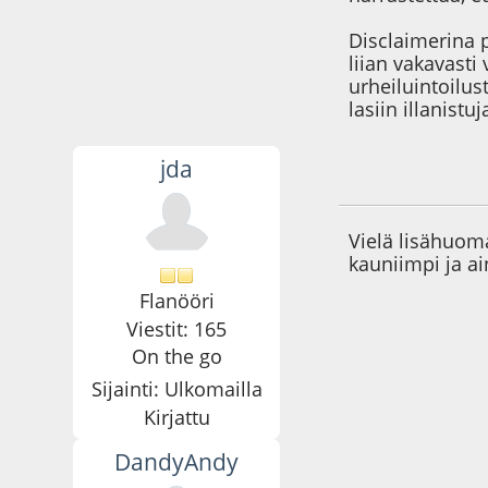
Disclaimerina 
liian vakavasti
urheiluintoilus
lasiin illanist
jda
11.06.09 - klo:23:2
Vielä lisähuoma
kauniimpi ja 
Flanööri
Viestit: 165
On the go
Sijainti: Ulkomailla
Kirjattu
DandyAndy
12.06.09 - klo:07:2