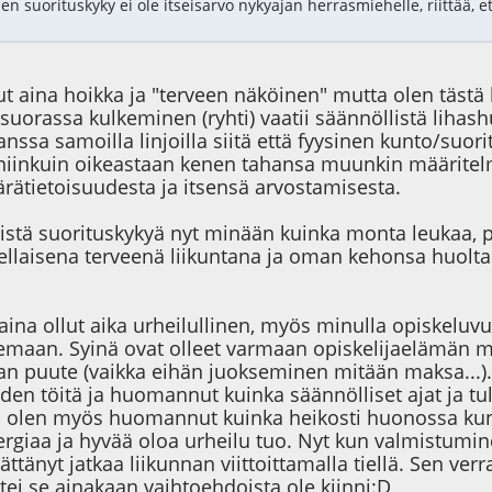
en suorituskyky ei ole itseisarvo nykyajan herrasmiehelle, riittää, 
lut aina hoikka ja "terveen näköinen" mutta olen tästä
 suorassa kulkeminen (ryhti) vaatii säännöllistä liha
nssa samoilla linjoilla siitä että fyysinen kunto/suori
iinkuin oikeastaan kenen tahansa muunkin määritel
ärätietoisuudesta ja itsensä arvostamisesta.
sistä suorituskykyä nyt minään kuinka monta leukaa, pu
laisena terveenä liikuntana ja oman kehonsa huolta
aina ollut aika urheilullinen, myös minulla opiskeluvu
emaan. Syinä ovat olleet varmaan opiskelijaelämän mu
han puute (vaikka eihän juokseminen mitään maksa...).
den töitä ja huomannut kuinka säännölliset ajat ja tu
a olen myös huomannut kuinka heikosti huonossa ku
ergiaa ja hyvää oloa urheilu tuo. Nyt kun valmistumine
ättänyt jatkaa liikunnan viittoittamalla tiellä. Sen ver
ttei se ainakaan vaihtoehdoista ole kiinni:D