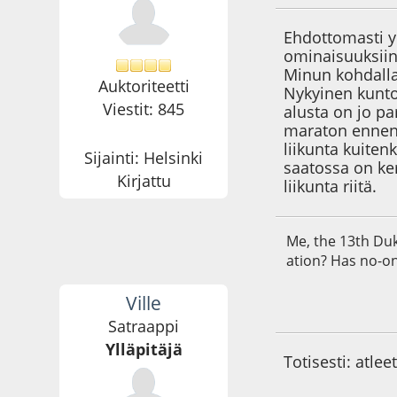
Ehdottomasti y
ominaisuuksiin.
Minun kohdallan
Auktoriteetti
Nykyinen kunto
Viestit: 845
alusta on jo pa
maraton ennen 
liikunta kuiten
Sijainti: Helsinki
saatossa on ke
Kirjattu
liikunta riitä.
Me, the 13th Duk
ation? Has no-o
Ville
12.06.09 - klo:12:5
Satraappi
Ylläpitäjä
Totisesti: atle