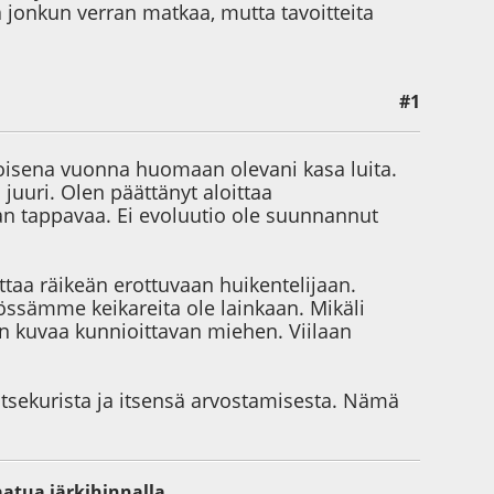
 jonkun verran matkaa, mutta tavoitteita
#1
 toisena vuonna huomaan olevani kasa luita.
juuri. Olen päättänyt aloittaa
an tappavaa. Ei evoluutio ole suunnannut
iittaa räikeän erottuvaan huikentelijaan.
össämme keikareita ole lainkaan. Mikäli
en kuvaa kunnioittavan miehen. Viilaan
itsekurista ja itsensä arvostamisesta. Nämä
aatua järkihinnalla.