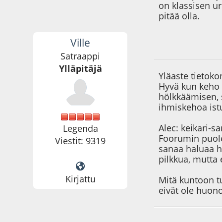
on klassisen u
pitää olla.
Ville
11.06.09 - klo:15:0
Satraappi
Ylläpitäjä
Yläaste tietoko
Hyvä kun keho p
hölkkäämisen, 
ihmiskehoa ist
Alec: keikari-s
Legenda
Foorumin puole
Viestit: 9319
sanaa haluaa h
pilkkua, mutta 
Kirjattu
Mitä kuntoon t
eivät ole huon