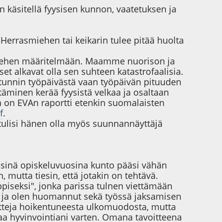
n käsitellä fyysisen kunnon, vaatetuksen ja
 Herrasmiehen tai keikarin tulee pitää huolta
smiehen määritelmään. Maamme nuorison ja
 alkavat olla sen suhteen katastrofaalisia.
tunnin työpäivästä vaan työpäivän pituuden
täminen kerää fyysistä velkaa ja osaltaan
a on EVAn raportti etenkin suomalaisten
f
.
 tulisi hänen olla myös suunnannäyttäjä
eisinä opiskeluvuosina kunto pääsi vähän
 mutta tiesin, että jotakin on tehtävä.
iseksi", jonka parissa tulnen viettämään
 ja olen huomannut sekä työssä jaksamisen
teja hoikentuneesta ulkomuodosta, mutta
aa hyvinvointiani varten. Omana tavoitteena