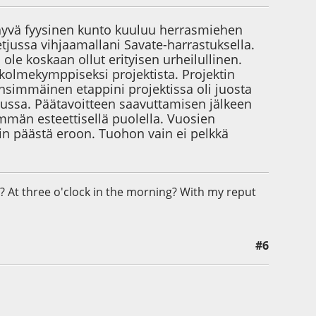
ä hyvä fyysinen kunto kuuluu herrasmiehen
etjussa vihjaamallani Savate-harrastuksella.
ole koskaan ollut erityisen urheilullinen.
olmekymppiseksi projektista. Projektin
 Ensimmäinen etappini projektissa oli juosta
ussa. Päätavoitteen saavuttamisen jälkeen
emmän esteettisellä puolella. Vuosien
in päästä eroon. Tuohon vain ei pelkkä
? At three o'clock in the morning? With my reput
#6