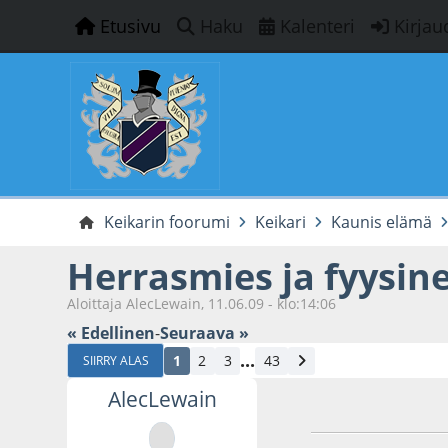
Etusivu
Haku
Kalenteri
Kirjau
Keikarin foorumi
Keikari
Kaunis elämä
Herrasmies ja fyysin
Aloittaja AlecLewain, 11.06.09 - klo:14:06
« Edellinen
-
Seuraava »
...
1
2
3
43
SIIRRY ALAS
AlecLewain
11.06.09 - klo:14:0