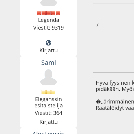
Legenda
/
Viestit: 9319
Kirjattu
Sami
15.06.09 - klo:01:2
Hyvä fyysinen 
pidäkään. Myös
Eleganssin
�,,ärimmäinen 
esitaistelija
Räätälöidyt vaa
Viestit: 364
Kirjattu