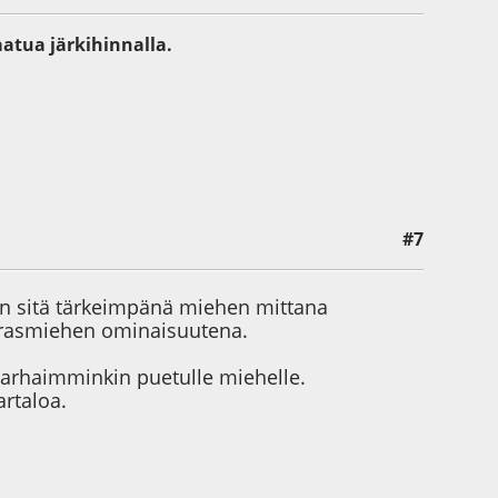
aatua järkihinnalla.
#7
en sitä tärkeimpänä miehen mittana
errasmiehen ominaisuutena.
 parhaimminkin puetulle miehelle.
artaloa.