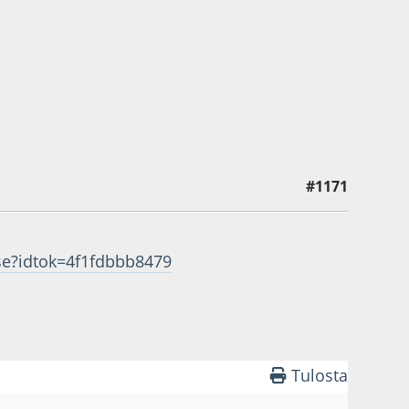
#1171
gse?idtok=4f1fdbbb8479
Tulosta