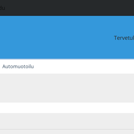
du
Tervetu
Automuotoilu
5