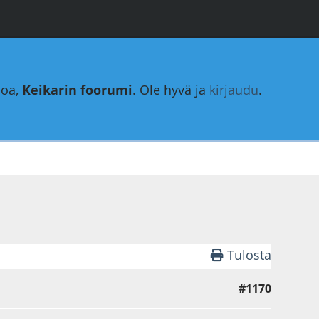
loa,
Keikarin foorumi
. Ole hyvä ja
kirjaudu
.
Tulosta
#1170