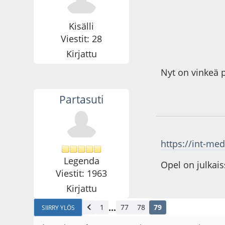
Kisälli
Viestit: 28
Kirjattu
Nyt on vinkeä p
Partasuti
20.05.21 - klo:15:3
https://int-me
Legenda
Opel on julkai
Viestit: 1963
Kirjattu
...
1
77
78
79
SIIRRY YLÖS