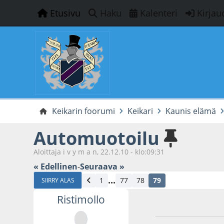
Etusivu
Haku
Kalenteri
Kirjau
Keikarin foorumi
Keikari
Kaunis elämä
Automuotoilu
Aloittaja i v y m a n, 22.12.10 - klo:09:31
« Edellinen
-
Seuraava »
...
1
77
78
79
SIIRRY ALAS
Ristimollo
11.04.21 - klo:15:4