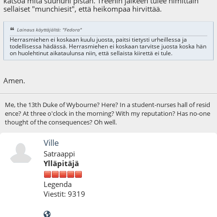
katsoa mitä suuhuni pistän. Treenin jälkeen tulee nimittäin
sellaiset "munchiesit", että heikompaa hirvittää.
Lainaus käyttäjältä: "Fedora"
Herrasmiehen ei koskaan kuulu juosta, paitsi tietysti urheillessa ja
todellisessa hädässä. Herrasmiehen ei koskaan tarvitse juosta koska hän
on huolehtinut aikataulunsa niin, että sellaista kiirettä ei tule.
Amen.
Me, the 13th Duke of Wybourne? Here? In a student-nurses hall of resid
ence? At three o'clock in the morning? With my reputation? Has no-one
thought of the consequences? Oh well.
Ville
Satraappi
Ylläpitäjä
Legenda
Viestit: 9319