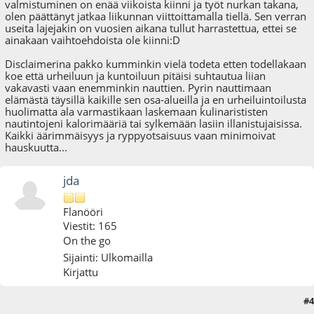
valmistuminen on enää viikoista kiinni ja työt nurkan takana,
olen päättänyt jatkaa liikunnan viittoittamalla tiellä. Sen verran
useita lajejakin on vuosien aikana tullut harrastettua, ettei se
ainakaan vaihtoehdoista ole kiinni:D
Disclaimerina pakko kumminkin vielä todeta etten todellakaan
koe että urheiluun ja kuntoiluun pitäisi suhtautua liian
vakavasti vaan enemminkin nauttien. Pyrin nauttimaan
elämästä täysillä kaikille sen osa-alueilla ja en urheiluintoilusta
huolimatta ala varmastikaan laskemaan kulinarististen
nautintojeni kalorimääriä tai sylkemään lasiin illanistujaisissa.
Kaikki äärimmäisyys ja ryppyotsaisuus vaan minimoivat
hauskuutta...
jda
Flanööri
Viestit: 165
On the go
Sijainti: Ulkomailla
Kirjattu
#4
11.06.09 - klo:23:29