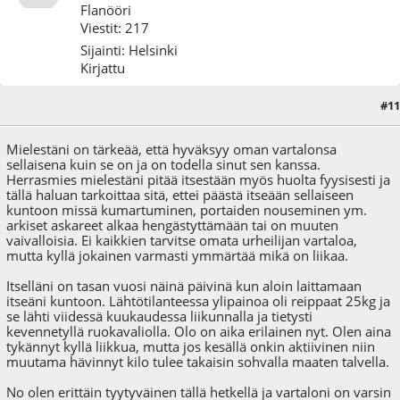
Flanööri
Viestit: 217
Sijainti: Helsinki
Kirjattu
#11
15.06.09 - klo:13:52
Mielestäni on tärkeää, että hyväksyy oman vartalonsa
sellaisena kuin se on ja on todella sinut sen kanssa.
Herrasmies mielestäni pitää itsestään myös huolta fyysisesti ja
tällä haluan tarkoittaa sitä, ettei päästä itseään sellaiseen
kuntoon missä kumartuminen, portaiden nouseminen ym.
arkiset askareet alkaa hengästyttämään tai on muuten
vaivalloisia. Ei kaikkien tarvitse omata urheilijan vartaloa,
mutta kyllä jokainen varmasti ymmärtää mikä on liikaa.
Itselläni on tasan vuosi näinä päivinä kun aloin laittamaan
itseäni kuntoon. Lähtötilanteessa ylipainoa oli reippaat 25kg ja
se lähti viidessä kuukaudessa liikunnalla ja tietysti
kevennetyllä ruokavaliolla. Olo on aika erilainen nyt. Olen aina
tykännyt kyllä liikkua, mutta jos kesällä onkin aktiivinen niin
muutama hävinnyt kilo tulee takaisin sohvalla maaten talvella.
No olen erittäin tyytyväinen tällä hetkellä ja vartaloni on varsin