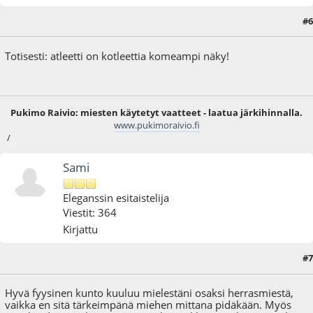
#6
12.06.09 - klo:12:57
Totisesti: atleetti on kotleettia komeampi näky!
Pukimo Raivio: miesten käytetyt vaatteet - laatua järkihinnalla.
www.pukimoraivio.fi
/
Sami
Eleganssin esitaistelija
Viestit: 364
Kirjattu
#7
15.06.09 - klo:01:29
Hyvä fyysinen kunto kuuluu mielestäni osaksi herrasmiestä,
vaikka en sitä tärkeimpänä miehen mittana pidäkään. Myös