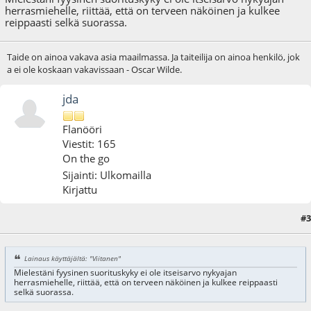
herrasmiehelle, riittää, että on terveen näköinen ja kulkee
reippaasti selkä suorassa.
Taide on ainoa vakava asia maailmassa. Ja taiteilija on ainoa henkilö, jok
a ei ole koskaan vakavissaan - Oscar Wilde.
jda
Flanööri
Viestit: 165
On the go
Sijainti: Ulkomailla
Kirjattu
#3
11.06.09 - klo:23:26
Lainaus käyttäjältä: "Viitanen"
Mielestäni fyysinen suorituskyky ei ole itseisarvo nykyajan
herrasmiehelle, riittää, että on terveen näköinen ja kulkee reippaasti
selkä suorassa.