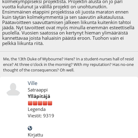
kolmekymppiseksi projektista. Projektin alusta on jo pari
vuotta kulunut ja välillä projekti on unohtunutkin.
Ensimmäinen etappini projektissa oli juosta maraton ennen
kuin täytän kolmekymmentä ja sen saavutin aikataulussa.
Päätavoitteen saavuttamisen jälkeen liikunta kuitenkin tahtoi
jäädä. Nyt tavoitteet ovat myös minulla enemmän esteettisellä
puolella. Vuosien saatossa on kertynyt hieman ylimääräistä
kannettavaa joista haluaisin päästä eroon. Tuohon vain ei
pelkkä liikunta riitä.
Me, the 13th Duke of Wybourne? Here? In a student-nurses hall of resid
ence? At three o'clock in the morning? With my reputation? Has no-one
thought of the consequences? Oh well.
Ville
Satraappi
Ylläpitäjä
Legenda
Viestit: 9319
Kirjattu