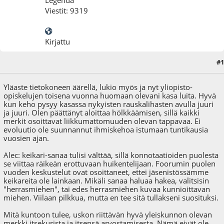
Legenda
Viestit: 9319
Kirjattu
#1
11.06.09 - klo:15:03
Yläaste tietokoneen äärellä, lukio myös ja nyt yliopisto-
opiskelujen toisena vuonna huomaan olevani kasa luita. Hyvä
kun keho pysyy kasassa nykyisten rauskalihasten avulla juuri
ja juuri. Olen päättänyt aloittaa hölkkäämisen, sillä kaikki
merkit osoittavat liikkumattomuuden olevan tappavaa. Ei
evoluutio ole suunnannut ihmiskehoa istumaan tuntikausia
vuosien ajan.
Alec: keikari-sanaa tulisi välttää, sillä konnotaatioiden puolesta
se viittaa räikeän erottuvaan huikentelijaan. Foorumin puolen
vuoden keskustelut ovat osoittaneet, ettei jäsenistössämme
keikareita ole lainkaan. Mikäli sanaa haluaa hakea, valitsisin
"herrasmiehen", tai edes herrasmiehen kuvaa kunnioittavan
miehen. Viilaan pilkkua, mutta en tee sitä tullakseni suosituksi.
Mitä kuntoon tulee, uskon riittävän hyvä yleiskunnon olevan
merkki itsekurista ja itsensä arvostamisesta. Nämä eivät ole