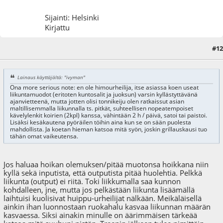
Sijainti: Helsinki
Kirjattu
#12
15.06.09 - klo:16:35
Lainaus käyttäjältä: "ivyman"
Ona more serious note: en ole himourheilija, itse asiassa koen useat
liikuntamuodot (eritoten kuntosalit ja juoksun) varsin kyllästyttävänä
ajanvietteenä, mutta jotten olisi tonnikeiju olen ratkaissut asian
maltillisemmalla liikunnalla ts. pitkät, suhteellisen nopeatempoiset
kävelylenkit koirien (2kpl) kanssa, vähintään 2 h / päivä, satoi tai paistoi.
Lisäksi kesäkautena pyöräilen töihin aina kun se on sään puolesta
mahdollista. Ja koetan hieman katsoa mitä syön, joskin grillauskausi tuo
tähän omat vaikeutensa.
Jos haluaa hoikan olemuksen/pitää muotonsa hoikkana niin
kyllä sekä inputista, että outputista pitää huolehtia. Pelkkä
liikunta (output) ei riitä. Toki liikkumalla saa kunnon
kohdalleen, jne, mutta jos pelkästään liikunta lisäämällä
laihtuisi kuolisivat huippu-urheilijat nälkään. Meikäläisellä
ainkin ihan luonnostaan ruokahalu kasvaa liikunnan määrän
kasvaessa. Siksi ainakin minulle on äärimmäisen tärkeää