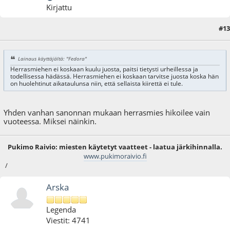
Kirjattu
#13
15.06.09 - klo:21:06
Lainaus käyttäjältä: "Fedora"
Herrasmiehen ei koskaan kuulu juosta, paitsi tietysti urheillessa ja
todellisessa hädässä. Herrasmiehen ei koskaan tarvitse juosta koska hän
on huolehtinut aikataulunsa niin, että sellaista kiirettä ei tule.
Yhden vanhan sanonnan mukaan herrasmies hikoilee vain
vuoteessa. Miksei näinkin.
Pukimo Raivio: miesten käytetyt vaatteet - laatua järkihinnalla.
www.pukimoraivio.fi
/
Arska
Legenda
Viestit: 4741