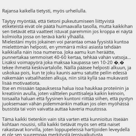
Rajansa kaikella tietysti, myös urheilulla.
Täytyy myöntää, että tietoni pukeutumiseen liittyvistä
etiketeistä eivät ole päätä huimaavalla tasolla, mutta kaikkihan
sen tietävät että vaatteet istuvat paremmin jos kroppa ei näytä
kolmiolta jossa on terävä kärki ylhäällä.
Mielestäni myös jokainen voi parantaa omaa fyysistä kuntoa
mielettömän helposti, en ymmärrä miksi asiasta tehdään
kaikkialla näin isoa numeroa. Joka aamu kun heräätte,
punnertakaa semmoiset 40-60 kertaa, tehkää vähän vatsoja...
Lisäksi voimapyörä joka maksaa kaupassa sen 10-20 �,�
tekee ihmeitä keskivartalolle. Näillä pääsee helposti alkuun, ja
uskokaa pois, kun te joku kaunis aamu satutte peilin edessä
näkemään vatsalihasten alkuja, niin siitä kyllä saa mukavasti
lisää motivaatiota.
Itse en missään tapauksessa halua isoa haukkaa proteiinin ja
kreatiinin avulla, joten välttelen punttisaleja kaikin keinoin,
toisaalta haluan että fyysinen kuntoni riittää siihen, että pystyn
juoksemaan vähän pidemmänkin matkan jos olen myöhässä
bussista tai voin vaivatta auttaa kaveria muutossa.
Tämä kaikki tietenkin vain sitä varten että kunnioitus itseään
kohtaan nousisi, sillä kaikki tietävät myös sen että naiset
rakastavat korvilla, joten loppupeleissä hartijoiden leveydellä
ei ole sen suurempaa merkitystä (ensivaikutusta