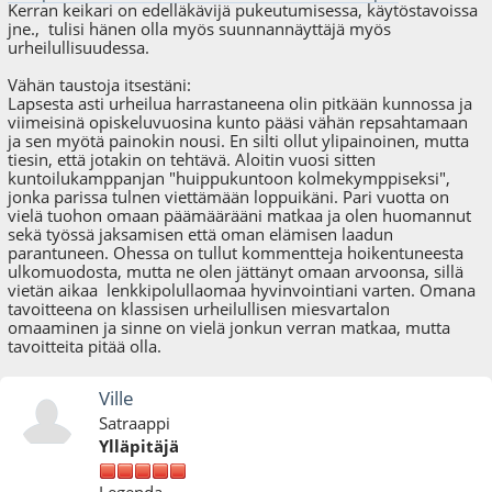
Kerran keikari on edelläkävijä pukeutumisessa, käytöstavoissa
jne., tulisi hänen olla myös suunnannäyttäjä myös
urheilullisuudessa.
Vähän taustoja itsestäni:
Lapsesta asti urheilua harrastaneena olin pitkään kunnossa ja
viimeisinä opiskeluvuosina kunto pääsi vähän repsahtamaan
ja sen myötä painokin nousi. En silti ollut ylipainoinen, mutta
tiesin, että jotakin on tehtävä. Aloitin vuosi sitten
kuntoilukamppanjan "huippukuntoon kolmekymppiseksi",
jonka parissa tulnen viettämään loppuikäni. Pari vuotta on
vielä tuohon omaan päämäärääni matkaa ja olen huomannut
sekä työssä jaksamisen että oman elämisen laadun
parantuneen. Ohessa on tullut kommentteja hoikentuneesta
ulkomuodosta, mutta ne olen jättänyt omaan arvoonsa, sillä
vietän aikaa lenkkipolullaomaa hyvinvointiani varten. Omana
tavoitteena on klassisen urheilullisen miesvartalon
omaaminen ja sinne on vielä jonkun verran matkaa, mutta
tavoitteita pitää olla.
Ville
Satraappi
Ylläpitäjä