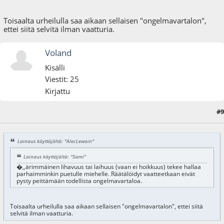
Toisaalta urheilulla saa aikaan sellaisen "ongelmavartalon",
ettei siitä selvitä ilman vaatturia.
Voland
Kisälli
Viestit: 25
Kirjattu
#9
15.06.09 - klo:11:12
Lainaus käyttäjältä: "AlecLewain"
Lainaus käyttäjältä: "Sami"
�,,ärimmäinen lihavuus tai laihuus (vaan ei hoikkuus) tekee hallaa
parhaimminkin puetulle miehelle. Räätälöidyt vaatteetkaan eivät
pysty peittämään todellista ongelmavartaloa.
Toisaalta urheilulla saa aikaan sellaisen "ongelmavartalon", ettei siitä
selvitä ilman vaatturia.