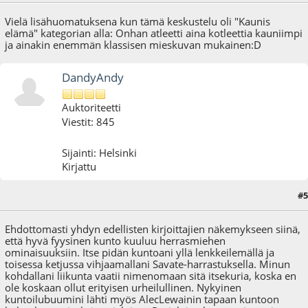
Vielä lisähuomatuksena kun tämä keskustelu oli "Kaunis
elämä" kategorian alla: Onhan atleetti aina kotleettia kauniimpi
ja ainakin enemmän klassisen mieskuvan mukainen:D
DandyAndy
Auktoriteetti
Viestit: 845
Sijainti: Helsinki
Kirjattu
#5
12.06.09 - klo:07:22
Ehdottomasti yhdyn edellisten kirjoittajien näkemykseen siinä,
että hyvä fyysinen kunto kuuluu herrasmiehen
ominaisuuksiin. Itse pidän kuntoani yllä lenkkeilemällä ja
toisessa ketjussa vihjaamallani Savate-harrastuksella. Minun
kohdallani liikunta vaatii nimenomaan sitä itsekuria, koska en
ole koskaan ollut erityisen urheilullinen. Nykyinen
kuntoilubuumini lähti myös AlecLewainin tapaan kuntoon