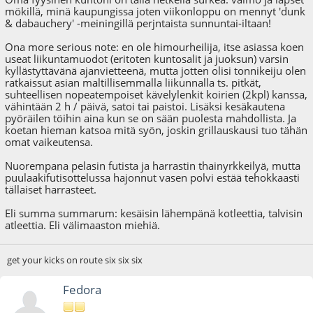
mökillä, minä kaupungissa joten viikonloppu on mennyt 'dunk
& dabauchery' -meiningillä perjntaista sunnuntai-iltaan!
Ona more serious note: en ole himourheilija, itse asiassa koen
useat liikuntamuodot (eritoten kuntosalit ja juoksun) varsin
kyllästyttävänä ajanvietteenä, mutta jotten olisi tonnikeiju olen
ratkaissut asian maltillisemmalla liikunnalla ts. pitkät,
suhteellisen nopeatempoiset kävelylenkit koirien (2kpl) kanssa,
vähintään 2 h / päivä, satoi tai paistoi. Lisäksi kesäkautena
pyöräilen töihin aina kun se on sään puolesta mahdollista. Ja
koetan hieman katsoa mitä syön, joskin grillauskausi tuo tähän
omat vaikeutensa.
Nuorempana pelasin futista ja harrastin thainyrkkeilyä, mutta
puulaakifutisottelussa hajonnut vasen polvi estää tehokkaasti
tällaiset harrasteet.
Eli summa summarum: kesäisin lähempänä kotleettia, talvisin
atleettia. Eli välimaaston miehiä.
get your kicks on route six six six
Fedora