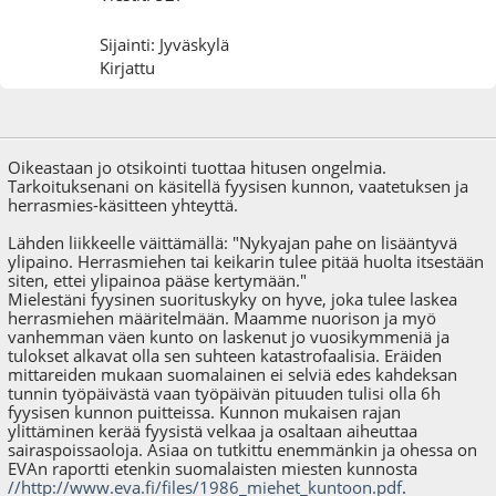
Sijainti: Jyväskylä
Kirjattu
11.06.09 - klo:14:06
Oikeastaan jo otsikointi tuottaa hitusen ongelmia.
Tarkoituksenani on käsitellä fyysisen kunnon, vaatetuksen ja
herrasmies-käsitteen yhteyttä.
Lähden liikkeelle väittämällä: "Nykyajan pahe on lisääntyvä
ylipaino. Herrasmiehen tai keikarin tulee pitää huolta itsestään
siten, ettei ylipainoa pääse kertymään."
Mielestäni fyysinen suorituskyky on hyve, joka tulee laskea
herrasmiehen määritelmään. Maamme nuorison ja myö
vanhemman väen kunto on laskenut jo vuosikymmeniä ja
tulokset alkavat olla sen suhteen katastrofaalisia. Eräiden
mittareiden mukaan suomalainen ei selviä edes kahdeksan
tunnin työpäivästä vaan työpäivän pituuden tulisi olla 6h
fyysisen kunnon puitteissa. Kunnon mukaisen rajan
ylittäminen kerää fyysistä velkaa ja osaltaan aiheuttaa
sairaspoissaoloja. Asiaa on tutkittu enemmänkin ja ohessa on
EVAn raportti etenkin suomalaisten miesten kunnosta
//http://www.eva.fi/files/1986_miehet_kuntoon.pdf
.