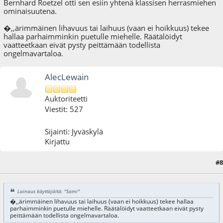
Bernhard Roetzel otti sen esiin yhtenä klassisen herrasmiehen
ominaisuutena.
�,,ärimmäinen lihavuus tai laihuus (vaan ei hoikkuus) tekee
hallaa parhaimminkin puetulle miehelle. Räätälöidyt
vaatteetkaan eivät pysty peittämään todellista
ongelmavartaloa.
AlecLewain
Auktoriteetti
Viestit: 527
Sijainti: Jyväskylä
Kirjattu
#8
15.06.09 - klo:09:40
Lainaus käyttäjältä: "Sami"
�,,ärimmäinen lihavuus tai laihuus (vaan ei hoikkuus) tekee hallaa
parhaimminkin puetulle miehelle. Räätälöidyt vaatteetkaan eivät pysty
peittämään todellista ongelmavartaloa.