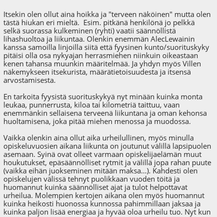
Itsekin olen ollut aina hoikka ja "terveen näköinen" mutta olen
tästä hiukan eri mieltä. Esim. pitkänä henkilönä jo pelkkä
selkä suorassa kulkeminen (ryhti) vaatii säännöllistä
lihashuoltoa ja liikuntaa. Olenkin enemmän AlecLewainin
kanssa samoilla linjoilla siitä että fyysinen kunto/suorituskyky
pitäisi olla osa nykyajan herrasmiehen niinkuin oikeastaan
kenen tahansa muunkin määritelmää. Ja yhdyn myös Villen
näkemykseen itsekurista, määrätietoisuudesta ja itsensä
arvostamisesta.
En tarkoita fyysistä suorituskykyä nyt minään kuinka monta
leukaa, punnerrusta, kiloa tai kilometriä taittuu, vaan
enemmänkin sellaisena terveenä liikuntana ja oman kehonsa
huoltamisena, joka pitää miehen menossa ja muodossa.
Vaikka olenkin aina ollut aika urheilullinen, myös minulla
opiskeluvuosien aikana liikunta on joutunut välillä lapsipuolen
asemaan. Syinä ovat olleet varmaan opiskelijaelämän muut
houkutukset, epäsäännölliset rytmit ja välillä jopa rahan puute
(vaikka eihän juokseminen mitään maksa...). Kahdesti olen
opiskelujen välissä tehnyt puolikkaan vuoden töitä ja
huomannut kuinka säännölliset ajat ja tulot helpottavat
urheilua. Molempien kertojen aikana olen myös huomannut
kuinka heikosti huonossa kunnossa pahimmillaan jaksaa ja
kuinka paljon lisää energiaa ja hyvää oloa urheilu tuo. Nyt kun