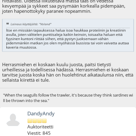
riittävästi. Uidessa liikuteltava massa taas on vedessä
kevyempää ja sykkeet saa pysymään korkealla pidempään,
joten hapenottokyky paranee nopeammin.
Lainaus käyttäjältä: "Voland"
Itse en missään tapauksessa halua isoa haukkaa proteiinin ja kreatiinin
avulla, joten välttelen punttisaleja kaikin keinoin, toisaalta haluan että
fyysinen kuntoni riittää siihen, että pystyn juoksemaan vähän
pidemmänkin matkan jos olen myöhässä bussista tai voin vaivatta auttaa
kaveria muutossa.
Herrasmiehen ei koskaan kuulu juosta, paitsi tietysti
urheillessa ja todellisessa hädässä. Herrasmiehen ei koskaan
tarvitse juosta koska hän on huolehtinut aikataulunsa niin, että
sellaista kiirettä ei tule.
"When the seagulls follow the trawler, it's because they think sardines wi
ll be thrown into the sea."
DandyAndy
Auktoriteetti
Viestit: 845