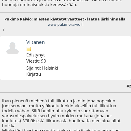
huonoja ominaisuuksia kenessäkään.
Pukimo Raivio: miesten käytetyt vaatteet - laatua järkihinnalla.
www.pukimoraivio.fi
/
Viitanen
Edistynyt
Viestit: 90
Sijainti: Helsinki
Kirjattu
#2
11.06.09 - klo:16:32
Ihan pienenä miehenä tuli liikuttua ja olin jopa nopeakin
juoksemaan, mutta yläkoulu-luokio-akselilla tuli liikuttua
todella vähän. Siitä huolimatta kykenin suorittamaan
varusmiespalveluksen hyvin muiden mukana (jopa au-
koulutus). Vähäisestä liikunnasta huolimatta olen aina ollut
hoikka.
Mielestäni fyysinen suorituskyky ei ole itseisarvo nykyajan