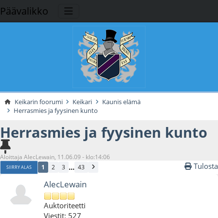
Päävalikko
Keikarin foorumi
Keikari
Kaunis elämä
Herrasmies ja fyysinen kunto
Herrasmies ja fyysinen kunto
Aloittaja AlecLewain, 11.06.09 - klo:14:06
Tulosta
...
1
2
3
43
SIIRRY ALAS
AlecLewain
Auktoriteetti
Viestit: 527