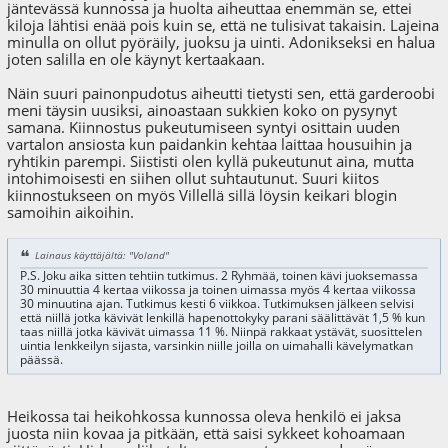
jäntevässä kunnossa ja huolta aiheuttaa enemmän se, ettei
kiloja lähtisi enää pois kuin se, että ne tulisivat takaisin. Lajeina
minulla on ollut pyöräily, juoksu ja uinti. Adonikseksi en halua
joten salilla en ole käynyt kertaakaan.
Näin suuri painonpudotus aiheutti tietysti sen, että garderoobi
meni täysin uusiksi, ainoastaan sukkien koko on pysynyt
samana. Kiinnostus pukeutumiseen syntyi osittain uuden
vartalon ansiosta kun paidankin kehtaa laittaa housuihin ja
ryhtikin parempi. Siististi olen kyllä pukeutunut aina, mutta
intohimoisesti en siihen ollut suhtautunut. Suuri kiitos
kiinnostukseen on myös Villellä sillä löysin keikari blogin
samoihin aikoihin.
Lainaus käyttäjältä: "Voland"
P.S. Joku aika sitten tehtiin tutkimus. 2 Ryhmää, toinen kävi juoksemassa
30 minuuttia 4 kertaa viikossa ja toinen uimassa myös 4 kertaa viikossa
30 minuutina ajan. Tutkimus kesti 6 viikkoa. Tutkimuksen jälkeen selvisi
että niillä jotka kävivät lenkillä hapenottokyky parani säälittävät 1,5 % kun
taas niillä jotka kävivät uimassa 11 %. Niinpä rakkaat ystävät, suosittelen
uintia lenkkeilyn sijasta, varsinkin niille joilla on uimahalli kävelymatkan
päässä.
Heikossa tai heikohkossa kunnossa oleva henkilö ei jaksa
juosta niin kovaa ja pitkään, että saisi sykkeet kohoamaan