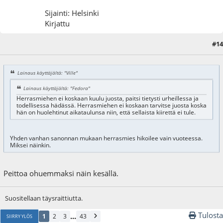
Sijainti: Helsinki
Kirjattu
#14
15.06.09 - klo:22:34
Lainaus käyttäjältä: "Ville"
Lainaus käyttäjältä: "Fedora"
Herrasmiehen ei koskaan kuulu juosta, paitsi tietysti urheillessa ja
todellisessa hädässä. Herrasmiehen ei koskaan tarvitse juosta koska
hän on huolehtinut aikataulunsa niin, että sellaista kiirettä ei tule.
Yhden vanhan sanonnan mukaan herrasmies hikoilee vain vuoteessa.
Miksei näinkin.
Peittoa ohuemmaksi näin kesällä.
Suositellaan täysraittiutta.
Tulosta
...
1
2
3
43
SIIRRY YLÖS