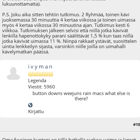
lukuunottamatta).
P.S. Joku aika sitten tehtiin tutkimus. 2 Ryhmää, toinen kävi
juoksemassa 30 minuuttia 4 kertaa viikossa ja toinen uimassa
myös 4 kertaa viikossa 30 minuutina ajan. Tutkimus kesti 6
viikkoa. Tutkimuksen jälkeen selvisi että niillä jotka kävivät
lenkillä hapenottokyky parani säälittävät 1,5 % kun taas niillä
jotka kävivät uimassa 11 %. Niinpä rakkaat ystävät, suosittelen
uintia lenkkeilyn sijasta, varsinkin niille joilla on uimahalli
kävelymatkan päässä.
i v y m a n
Legenda
Viestit: 5960
button downs weejuns rain macs what else is
there?
Kirjattu
#10
15.06.09 - klo:11:14
Oma fyysinen kuntoni on tällä hetkellä surkea: vaimo ja lapset