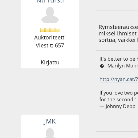
30.05.11 - klo:22:4
Rymsteerauksen 
miksei ihmiset 
Auktoriteetti
sortua, vaikkei
Viestit: 657
It's better to b
Kirjattu
�" Marilyn Mon
http://nyan.cat/
If you love two 
for the second.”
― Johnny Depp
JMK
31.05.11 - klo:22:1