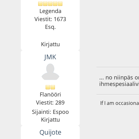
Legenda
Viestit: 1673
Esq.
Kirjattu
JMK
31.05.11 - klo:23:1
... no niinpäs 
ihmespesiaalivi
Flanööri
Viestit: 289
If I am occasion
Sijainti: Espoo
Kirjattu
Quijote
01.06.11 - klo:12:0