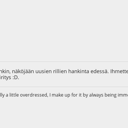
0
onkin, näköjään uusien rillien hankinta edessä. Ihmett
ritys :D.
ally a little overdressed, I make up for it by always being i
6