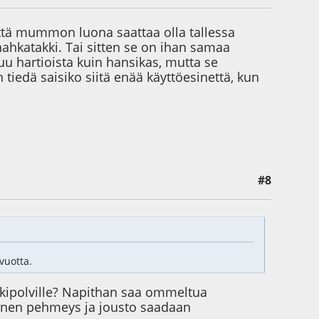
että mummon luona saattaa olla tallessa
ahkatakki. Tai sitten se on ihan samaa
tuu hartioista kuin hansikas, mutta se
tiedä saisiko siitä enää käyttöesinettä, kun
#8
vuotta.
älkipolville? Napithan saa ommeltua
eräinen pehmeys ja jousto saadaan