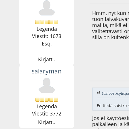
Hmm, nyt kun n
tuon laivakuva
mallia, mikä ei
Legenda
valitettavasti 
Viestit: 1673
sillä on kuiten
Esq.
Kirjattu
salaryman
01.06.11 - klo:22:4
Lainaus käyttäjäl
Legenda
En tiedä saisiko 
Viestit: 3772
Jos ei käyttöes
Kirjattu
paikalleen ja k