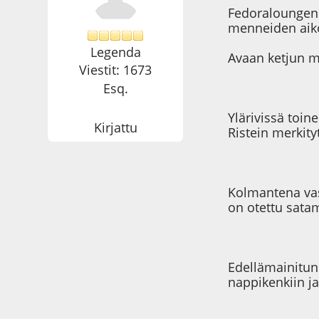
Fedoraloungen f
menneiden aikoj
Legenda
Avaan ketjun m
Viestit: 1673
Esq.
Ylärivissä toi
Kirjattu
Ristein merkity
Kolmantena vas
on otettu satam
Edellämainitun
nappikenkiin 