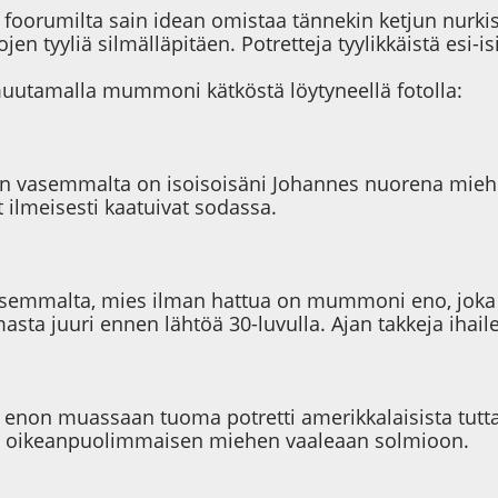
oorumilta sain idean omistaa tännekin ketjun nurkista
en tyyliä silmälläpitäen. Potretteja tyylikkäistä esi-i
uutamalla mummoni kätköstä löytyneellä fotolla:
nen vasemmalta on isoisoisäni Johannes nuorena miehe
t ilmeisesti kaatuivat sodassa.
emmalta, mies ilman hattua on mummoni eno, joka m
asta juuri ennen lähtöä 30-luvulla. Ajan takkeja ihaile
 enon muassaan tuoma potretti amerikkalaisista tutta
ja oikeanpuolimmaisen miehen vaaleaan solmioon.