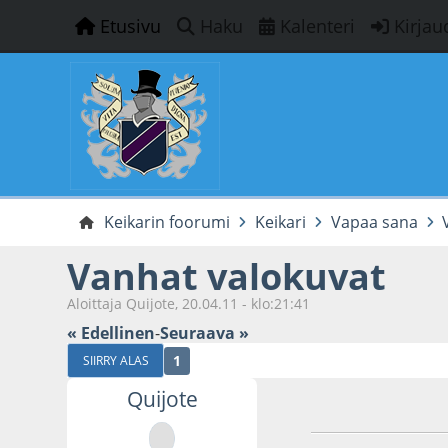
Etusivu
Haku
Kalenteri
Kirjau
Keikarin foorumi
Keikari
Vapaa sana
Vanhat valokuvat
Aloittaja Quijote, 20.04.11 - klo:21:41
« Edellinen
-
Seuraava »
1
SIIRRY ALAS
Quijote
20.04.11 - klo:21:4