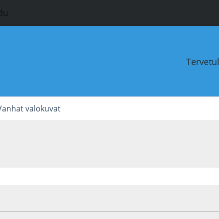
du
Tervetu
Vanhat valokuvat
1