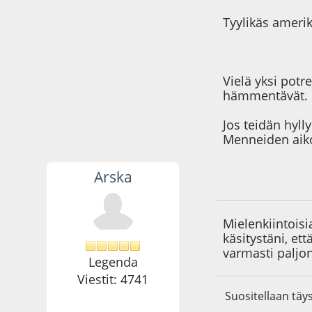
Tyylikäs ameri
Vielä yksi potr
hämmentävät. 
Jos teidän hyl
Menneiden aiko
Arska
20.04.11 - klo:22:4
Mielenkiintois
käsitystäni, et
varmasti paljon
Legenda
Viestit: 4741
Suositellaan täys