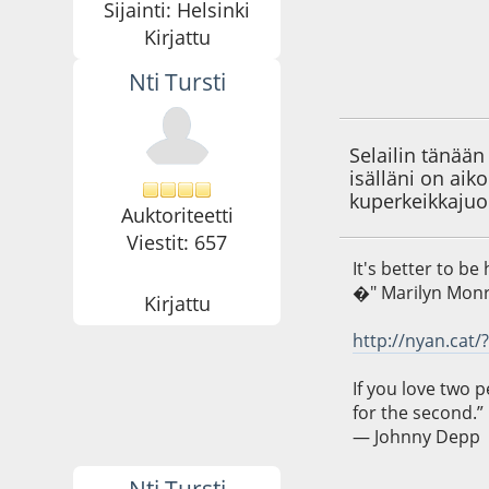
Sijainti: Helsinki
Kirjattu
Nti Tursti
24.04.11 - klo:18:4
Selailin tänään
isälläni on aik
kuperkeikkaju
Auktoriteetti
Viestit: 657
It's better to b
�" Marilyn Mon
Kirjattu
http://nyan.cat/
If you love two 
for the second.”
― Johnny Depp
Nti Tursti