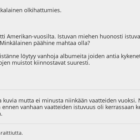
kkalainen olkihattumies.
etti Amerikan-vuosilta. Istuvan miehen huonosti istuv
Minkälainen päähine mahtaa olla?
lyistänne löytyy vanhoja albumeita joiden antia kyken
jen muistot kiinnostavat suuresti.
4
ia kuvia mutta ei minusta niinkään vaatteiden vuoksi.
tä ennen vanhaan vaatteiden istuvuus oli kerrassaan k
.
raittiutta.