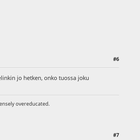
#6
elinkin jo hetken, onko tuossa joku
mmensely overeducated.
#7