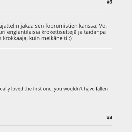
#3
jattelin jakaa sen foorumistien kanssa. Voi
ri englantilaisia krokettisettejä ja taidanpa
s krokkaaja, kuin meikäneiti :)
ally loved the first one, you wouldn't have fallen
#4