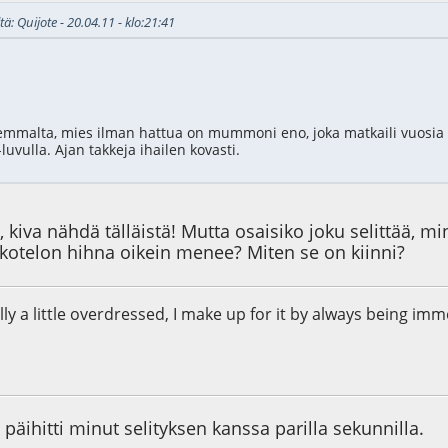
tä: Quijote - 20.04.11 - klo:21:41
mmalta, mies ilman hattua on mummoni eno, joka matkaili vuosia y
uvulla. Ajan takkeja ihailen kovasti.
, kiva nähdä tälläistä! Mutta osaisiko joku selittää
otelon hihna oikein menee? Miten se on kiinni?
ally a little overdressed, I make up for it by always being i
9
päihitti minut selityksen kanssa parilla sekunnilla.