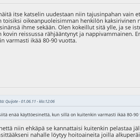
äitä itse katselin uudestaan niin tajusinpahan vain 
n toisiksi oikeanpuoleisimman henkilön kaksirivinen n
 sinänsä ihme sekään. Olen kokeillut sitä ylle, ja se is
on kovin reissussa rähjääntynyt ja nappivammainen. En 
kin varmasti ikää 80-90 vuotta.
4
tä: Quijote - 01.06.11 - klo:12:06
siitä enää käyttöesinettä, kun sillä on kuitenkin varmasti ikää 80-90 
inettä niin ehkäpä se kannattaisi kuitenkin pelastaa j
äsittääkseni nahalle löytyy hoitoaineita joilla alkup