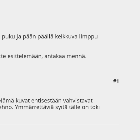
a puku ja pään päällä keikkuva limppu
ette esittelemään, antakaa mennä.
#1
 Nämä kuvat entisestään vahvistavat
ehno. Ymmärrettäviä syitä tälle on toki