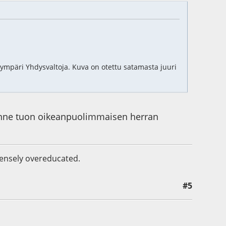
mpäri Yhdysvaltoja. Kuva on otettu satamasta juuri
, minne tuon oikeanpuolimmaisen herran
mmensely overeducated.
#5