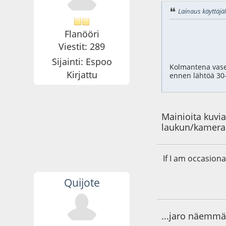
Lainaus käyttäjäl
Flanööri
Viestit: 289
Sijainti: Espoo
Kolmantena vase
Kirjattu
ennen lähtöä 30-l
Mainioita kuvia
laukun/kamerak
If I am occasion
Quijote
31.05.11 - klo:22:3
...jaro näemmä 