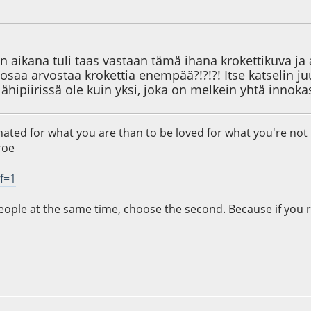
7
aikana tuli taas vastaan tämä ihana krokettikuva ja a
osaa arvostaa krokettia enempää?!?!?! Itse katselin juu
 lähipiirissä ole kuin yksi, joka on melkein yhtä innoka
e hated for what you are than to be loved for what you're not
roe
?f=1
people at the same time, choose the second. Because if you re
5