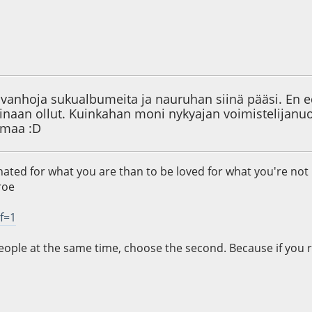
7
 vanhoja sukualbumeita ja nauruhan siinä pääsi. En e
oinaan ollut. Kuinkahan moni nykyajan voimistelijanuo
omaa :D
e hated for what you are than to be loved for what you're not
roe
?f=1
people at the same time, choose the second. Because if you re