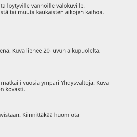
 löytyville vanhoille valokuville,
sistä tai muuta kaukaisten aikojen kaihoa.
nä. Kuva lienee 20-luvun alkupuolelta.
atkaili vuosia ympäri Yhdysvaltoja. Kuva
n kovasti.
vistaan. Kiinnittäkää huomiota