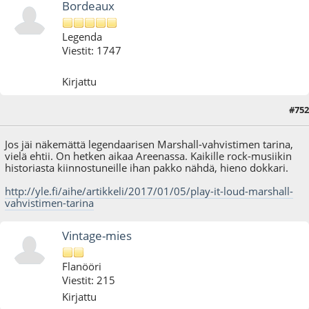
Bordeaux
Legenda
Viestit: 1747
Kirjattu
#752
26.01.17 - klo:22:14
Jos jäi näkemättä legendaarisen Marshall-vahvistimen tarina,
vielä ehtii. On hetken aikaa Areenassa. Kaikille rock-musiikin
historiasta kiinnostuneille ihan pakko nähdä, hieno dokkari.
http://yle.fi/aihe/artikkeli/2017/01/05/play-it-loud-marshall-
vahvistimen-tarina
Vintage-mies
Flanööri
Viestit: 215
Kirjattu