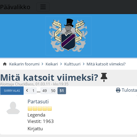
Päävalikko
Keikarin foorumi
Keikari
Kulttuuri
Mitä katsoit viimeksi?
Mitä katsoit viimeksi?
Aloittaja ChuckBass, 01.03.11 - klo:19:35
Tulosta
...
1
49
50
51
SIIRRY ALAS
Partasuti
Legenda
Viestit: 1963
Kirjattu