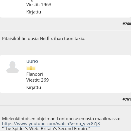
Viestit: 1963
Kirjattu
#760
14.04.19 - klo:21:13
Pitäisiköhän uusia Netflix ihan tuon takia.
uuno
Flanööri
Viestit: 269
Kirjattu
#761
30.03.21 - klo:20:51
Mielenkiintoisen ohjelman Lontoon asemasta maailmassa:
https://www.youtube.com/watch?v=np_ylvc8Zj8
"The Spider's Web: Britain's Second Empire"