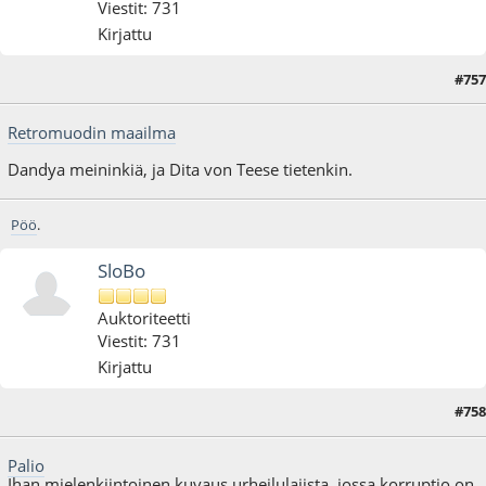
Viestit: 731
Kirjattu
#757
26.09.17 - klo:00:20
Retromuodin maailma
Dandya meininkiä, ja Dita von Teese tietenkin.
Pöö
.
SloBo
Auktoriteetti
Viestit: 731
Kirjattu
#758
01.07.18 - klo:21:23
Palio
Ihan mielenkiintoinen kuvaus urheilulajista, jossa korruptio on