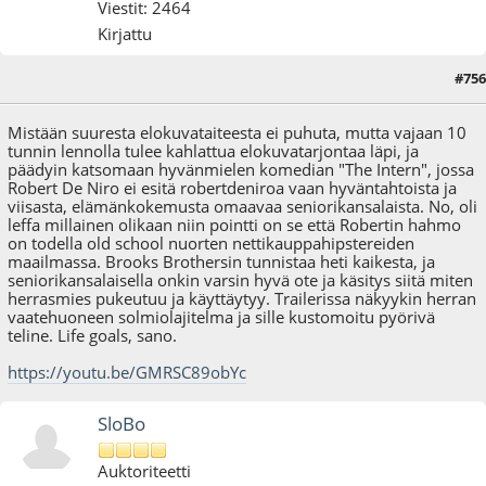
Viestit: 2464
Kirjattu
#756
03.08.17 - klo:19:14
Mistään suuresta elokuvataiteesta ei puhuta, mutta vajaan 10
tunnin lennolla tulee kahlattua elokuvatarjontaa läpi, ja
päädyin katsomaan hyvänmielen komedian "The Intern", jossa
Robert De Niro ei esitä robertdeniroa vaan hyväntahtoista ja
viisasta, elämänkokemusta omaavaa seniorikansalaista. No, oli
leffa millainen olikaan niin pointti on se että Robertin hahmo
on todella old school nuorten nettikauppahipstereiden
maailmassa. Brooks Brothersin tunnistaa heti kaikesta, ja
seniorikansalaisella onkin varsin hyvä ote ja käsitys siitä miten
herrasmies pukeutuu ja käyttäytyy. Trailerissa näkyykin herran
vaatehuoneen solmiolajitelma ja sille kustomoitu pyörivä
teline. Life goals, sano.
https://youtu.be/GMRSC89obYc
SloBo
Auktoriteetti