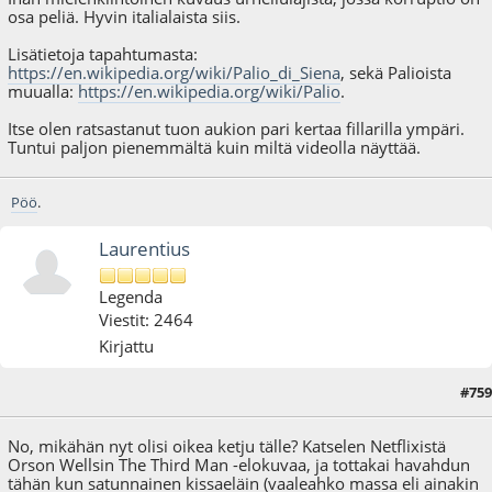
osa peliä. Hyvin italialaista siis.
Lisätietoja tapahtumasta:
https://en.wikipedia.org/wiki/Palio_di_Siena
, sekä Palioista
muualla:
https://en.wikipedia.org/wiki/Palio
.
Itse olen ratsastanut tuon aukion pari kertaa fillarilla ympäri.
Tuntui paljon pienemmältä kuin miltä videolla näyttää.
Pöö
.
Laurentius
Legenda
Viestit: 2464
Kirjattu
#759
12.04.19 - klo:15:00
No, mikähän nyt olisi oikea ketju tälle? Katselen Netflixistä
Orson Wellsin The Third Man -elokuvaa, ja tottakai havahdun
tähän kun satunnainen kissaeläin (vaaleahko massa eli ainakin