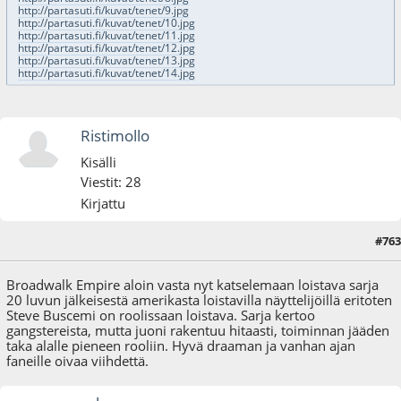
http://partasuti.fi/kuvat/tenet/9.jpg
http://partasuti.fi/kuvat/tenet/10.jpg
http://partasuti.fi/kuvat/tenet/11.jpg
http://partasuti.fi/kuvat/tenet/12.jpg
http://partasuti.fi/kuvat/tenet/13.jpg
http://partasuti.fi/kuvat/tenet/14.jpg
Ristimollo
Kisälli
Viestit: 28
Kirjattu
#763
04.05.23 - klo:11:08
Broadwalk Empire aloin vasta nyt katselemaan loistava sarja
20 luvun jälkeisestä amerikasta loistavilla näyttelijöillä eritoten
Steve Buscemi on roolissaan loistava. Sarja kertoo
gangstereista, mutta juoni rakentuu hitaasti, toiminnan jääden
taka alalle pieneen rooliin. Hyvä draaman ja vanhan ajan
faneille oivaa viihdettä.