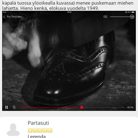
käpälä tuossa ylöoikealla kuvassa) menee puskemaan miehen
lahjetta. Hieno kenkä, elokuva vuodelta 1949.
Partasuti
Legenda