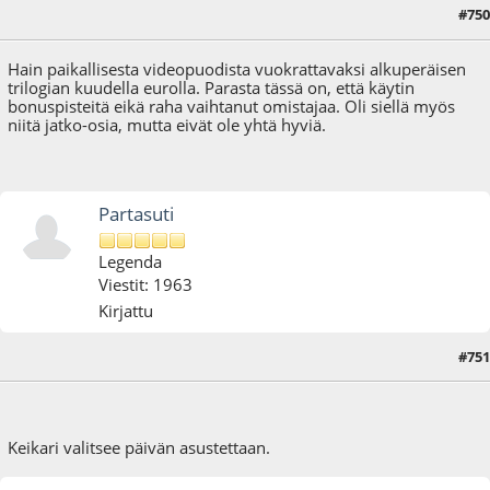
#750
19.12.16 - klo:20:50
Hain paikallisesta videopuodista vuokrattavaksi alkuperäisen
trilogian kuudella eurolla. Parasta tässä on, että käytin
bonuspisteitä eikä raha vaihtanut omistajaa. Oli siellä myös
niitä jatko-osia, mutta eivät ole yhtä hyviä.
Partasuti
Legenda
Viestit: 1963
Kirjattu
#751
26.12.16 - klo:18:32
Keikari valitsee päivän asustettaan.