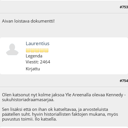
#753
27.01.17 - klo:17:35
Aivan loistava dokumentti!
Laurentius
Legenda
Viestit: 2464
Kirjattu
#754
18.03.17 - klo:13:08
Olen katsonut nyt kolme jaksoa Yle Areenalla olevaa Kennedy -
sukuhistoriadraamasarjaa.
Sen lisäksi että on ihan ok katseltavaa, ja arvosteluista
päätellen suht. hyvin historiallisten faktojen mukana, myös
puvustus toimii. Ilo katsella.