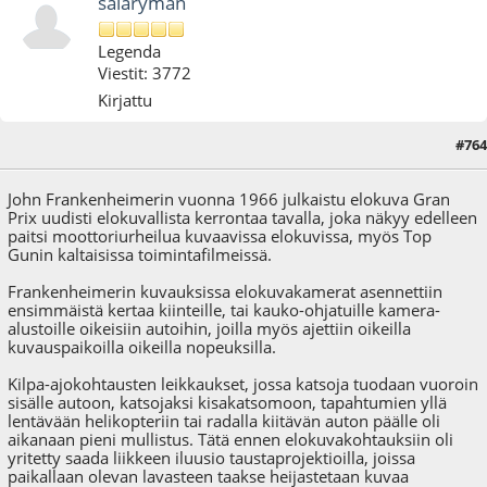
salaryman
Legenda
Viestit: 3772
Kirjattu
#764
09.08.24 - klo:16:46
John Frankenheimerin vuonna 1966 julkaistu elokuva Gran
Prix uudisti elokuvallista kerrontaa tavalla, joka näkyy edelleen
paitsi moottoriurheilua kuvaavissa elokuvissa, myös Top
Gunin kaltaisissa toimintafilmeissä.
Frankenheimerin kuvauksissa elokuvakamerat asennettiin
ensimmäistä kertaa kiinteille, tai kauko-ohjatuille kamera-
alustoille oikeisiin autoihin, joilla myös ajettiin oikeilla
kuvauspaikoilla oikeilla nopeuksilla.
Kilpa-ajokohtausten leikkaukset, jossa katsoja tuodaan vuoroin
sisälle autoon, katsojaksi kisakatsomoon, tapahtumien yllä
lentävään helikopteriin tai radalla kiitävän auton päälle oli
aikanaan pieni mullistus. Tätä ennen elokuvakohtauksiin oli
yritetty saada liikkeen iluusio taustaprojektioilla, joissa
paikallaan olevan lavasteen taakse heijastetaan kuvaa