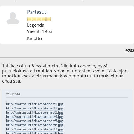
Partasuti
Legenda
Viestit: 1963
Kirjattu
#762
31.01.22 - klo:17:05
Viimeisin muokkaus
: 31.01.22 - klo:17:09 käyttäjältä Partasuti
Tuli katsottua
Tenet
viimein. Niin kuin arvasin, hyvä
pukuelokuva oli muiden Nolanin tuotosten tavoin. Tästä ajan
muokkauksesta ei varmaan kovin monta uutta mukaelmaa
enää saa.
Lainaa
http://partasuti.fi/kuvat/tenet/1.jpg
http://partasuti.fi/kuvat/tenet/2.jpg
http://partasuti.fi/kuvat/tenet/3.jpg
http://partasuti.fi/kuvat/tenet/4.jpg
http://partasuti.fi/kuvat/tenet/5.jpg
http://partasuti.fi/kuvat/tenet/6.jpg
http://partasuti.fi/kuvat/tenet/7.jpg
http://partasuti.fi/kuvat/tenet/8.jpg