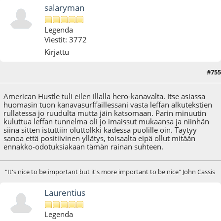
salaryman
Legenda
Viestit: 3772
Kirjattu
#755
23.06.17 - klo:13:39
American Hustle tuli eilen illalla hero-kanavalta. Itse asiassa
huomasin tuon kanavasurffaillessani vasta leffan alkutekstien
rullatessa jo ruudulta mutta jäin katsomaan. Parin minuutin
kuluttua leffan tunnelma oli jo imaissut mukaansa ja niinhän
siinä sitten istuttiin oluttölkki kädessä puolille öin. Täytyy
sanoa että positiivinen yllätys, toisaalta eipä ollut mitään
ennakko-odotuksiakaan tämän rainan suhteen.
"It's nice to be important but it's more important to be nice" John Cassis
Laurentius
Legenda