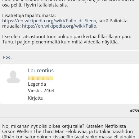
osa peliä. Hyvin italialaista siis.
Lisätietoja tapahtumasta:
https://en.wikipedia.org/wiki/Palio_di_Siena
, sekä Palioista
muualla:
https://en.wikipedia.org/wiki/Palio
.
Itse olen ratsastanut tuon aukion pari kertaa fillarilla ympäri.
Tuntui paljon pienemmältä kuin miltä videolla näyttää.
Pöö
.
Laurentius
Legenda
Viestit: 2464
Kirjattu
#759
12.04.19 - klo:15:00
No, mikähän nyt olisi oikea ketju tälle? Katselen Netflixistä
Orson Wellsin The Third Man -elokuvaa, ja tottakai havahdun
tähän kun satunnainen kissaeläin (vaaleahko massa eli ainakin