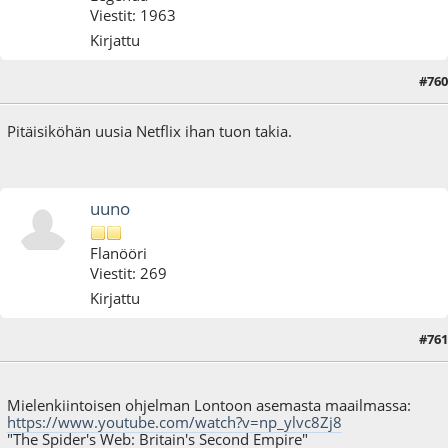
Viestit: 1963
Kirjattu
#760
14.04.19 - klo:21:13
Pitäisiköhän uusia Netflix ihan tuon takia.
uuno
Flanööri
Viestit: 269
Kirjattu
#761
30.03.21 - klo:20:51
Mielenkiintoisen ohjelman Lontoon asemasta maailmassa:
https://www.youtube.com/watch?v=np_ylvc8Zj8
"The Spider's Web: Britain's Second Empire"