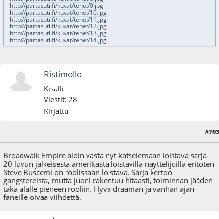
http://partasuti.fi/kuvat/tenet/9.jpg
http://partasuti.fi/kuvat/tenet/10.jpg
http://partasuti.fi/kuvat/tenet/11.jpg
http://partasuti.fi/kuvat/tenet/12.jpg
http://partasuti.fi/kuvat/tenet/13.jpg
http://partasuti.fi/kuvat/tenet/14.jpg
Ristimollo
Kisälli
Viestit: 28
Kirjattu
#763
04.05.23 - klo:11:08
Broadwalk Empire aloin vasta nyt katselemaan loistava sarja
20 luvun jälkeisestä amerikasta loistavilla näyttelijöillä eritoten
Steve Buscemi on roolissaan loistava. Sarja kertoo
gangstereista, mutta juoni rakentuu hitaasti, toiminnan jääden
taka alalle pieneen rooliin. Hyvä draaman ja vanhan ajan
faneille oivaa viihdettä.