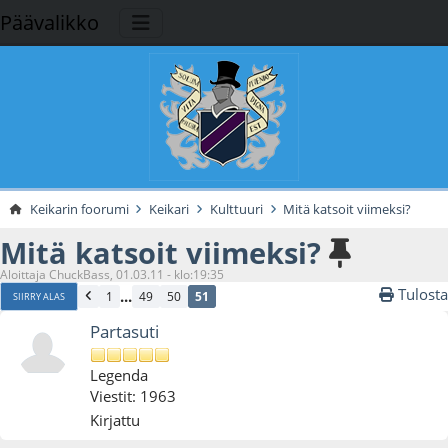
Päävalikko
Keikarin foorumi
Keikari
Kulttuuri
Mitä katsoit viimeksi?
Mitä katsoit viimeksi?
Aloittaja ChuckBass, 01.03.11 - klo:19:35
Tulosta
...
1
49
50
51
SIIRRY ALAS
Partasuti
Legenda
Viestit: 1963
Kirjattu