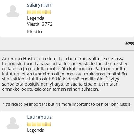
salaryman
Legenda
Viestit: 3772
Kirjattu
#755
23.06.17 - klo:13:39
American Hustle tuli eilen illalla hero-kanavalta. Itse asiassa
huomasin tuon kanavasurffaillessani vasta leffan alkutekstien
rullatessa jo ruudulta mutta jäin katsomaan. Parin minuutin
kuluttua leffan tunnelma oli jo imaissut mukaansa ja niinhän
siinä sitten istuttiin oluttölkki kädessä puolille öin. Täytyy
sanoa että positiivinen yllätys, toisaalta eipä ollut mitään
ennakko-odotuksiakaan tämän rainan suhteen.
"It's nice to be important but it's more important to be nice" John Cassis
Laurentius
Legenda