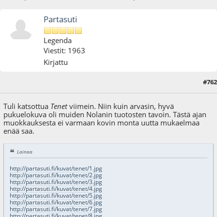
Partasuti
Legenda
Viestit: 1963
Kirjattu
#762
31.01.22 - klo:17:05
Viimeisin muokkaus
: 31.01.22 - klo:17:09 käyttäjältä Partasuti
Tuli katsottua
Tenet
viimein. Niin kuin arvasin, hyvä
pukuelokuva oli muiden Nolanin tuotosten tavoin. Tästä ajan
muokkauksesta ei varmaan kovin monta uutta mukaelmaa
enää saa.
Lainaa
http://partasuti.fi/kuvat/tenet/1.jpg
http://partasuti.fi/kuvat/tenet/2.jpg
http://partasuti.fi/kuvat/tenet/3.jpg
http://partasuti.fi/kuvat/tenet/4.jpg
http://partasuti.fi/kuvat/tenet/5.jpg
http://partasuti.fi/kuvat/tenet/6.jpg
http://partasuti.fi/kuvat/tenet/7.jpg
http://partasuti.fi/kuvat/tenet/8.jpg