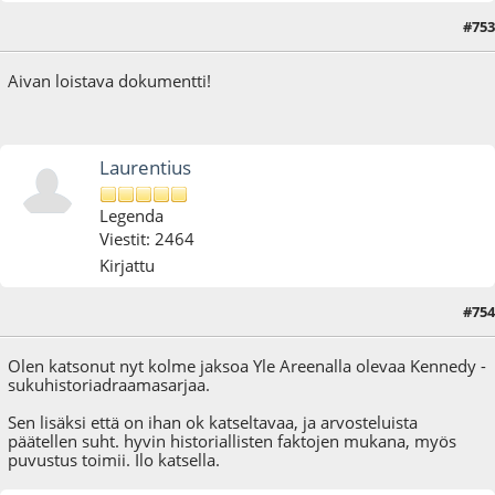
#753
27.01.17 - klo:17:35
Aivan loistava dokumentti!
Laurentius
Legenda
Viestit: 2464
Kirjattu
#754
18.03.17 - klo:13:08
Olen katsonut nyt kolme jaksoa Yle Areenalla olevaa Kennedy -
sukuhistoriadraamasarjaa.
Sen lisäksi että on ihan ok katseltavaa, ja arvosteluista
päätellen suht. hyvin historiallisten faktojen mukana, myös
puvustus toimii. Ilo katsella.