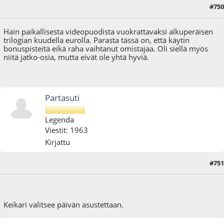
#750
19.12.16 - klo:20:50
Hain paikallisesta videopuodista vuokrattavaksi alkuperäisen
trilogian kuudella eurolla. Parasta tässä on, että käytin
bonuspisteitä eikä raha vaihtanut omistajaa. Oli siellä myös
niitä jatko-osia, mutta eivät ole yhtä hyviä.
Partasuti
Legenda
Viestit: 1963
Kirjattu
#751
26.12.16 - klo:18:32
Keikari valitsee päivän asustettaan.