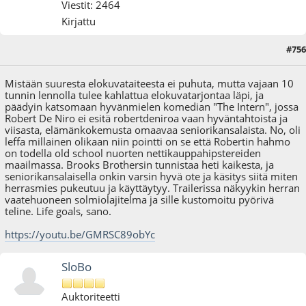
Viestit: 2464
Kirjattu
#756
03.08.17 - klo:19:14
Mistään suuresta elokuvataiteesta ei puhuta, mutta vajaan 10
tunnin lennolla tulee kahlattua elokuvatarjontaa läpi, ja
päädyin katsomaan hyvänmielen komedian "The Intern", jossa
Robert De Niro ei esitä robertdeniroa vaan hyväntahtoista ja
viisasta, elämänkokemusta omaavaa seniorikansalaista. No, oli
leffa millainen olikaan niin pointti on se että Robertin hahmo
on todella old school nuorten nettikauppahipstereiden
maailmassa. Brooks Brothersin tunnistaa heti kaikesta, ja
seniorikansalaisella onkin varsin hyvä ote ja käsitys siitä miten
herrasmies pukeutuu ja käyttäytyy. Trailerissa näkyykin herran
vaatehuoneen solmiolajitelma ja sille kustomoitu pyörivä
teline. Life goals, sano.
https://youtu.be/GMRSC89obYc
SloBo
Auktoriteetti