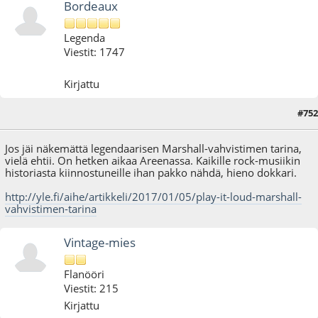
Bordeaux
Legenda
Viestit: 1747
Kirjattu
#752
26.01.17 - klo:22:14
Jos jäi näkemättä legendaarisen Marshall-vahvistimen tarina,
vielä ehtii. On hetken aikaa Areenassa. Kaikille rock-musiikin
historiasta kiinnostuneille ihan pakko nähdä, hieno dokkari.
http://yle.fi/aihe/artikkeli/2017/01/05/play-it-loud-marshall-
vahvistimen-tarina
Vintage-mies
Flanööri
Viestit: 215
Kirjattu