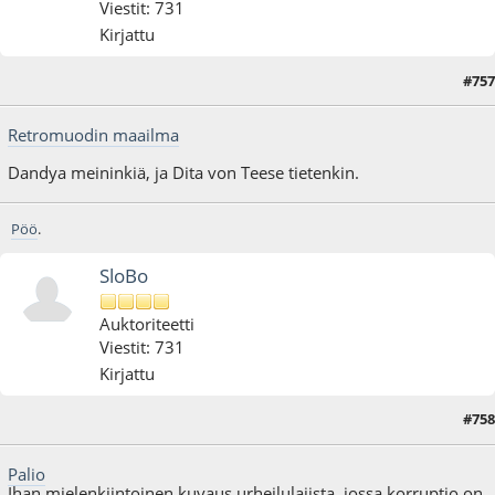
Viestit: 731
Kirjattu
#757
26.09.17 - klo:00:20
Retromuodin maailma
Dandya meininkiä, ja Dita von Teese tietenkin.
Pöö
.
SloBo
Auktoriteetti
Viestit: 731
Kirjattu
#758
01.07.18 - klo:21:23
Palio
Ihan mielenkiintoinen kuvaus urheilulajista, jossa korruptio on