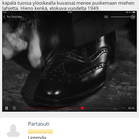
käpälä tuossa ylöoikealla kuvassa) menee puskemaan miehen
lahjetta. Hieno kenkä, elokuva vuodelta 1949.
Partasuti
Legenda