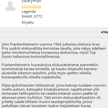
salaryman
Legenda
Viestit: 3772
Kirjattu
#764
09.08.24 - klo:16:46
John Frankenheimerin vuonna 1966 julkaistu elokuva Gran
Prix uudisti elokuvallista kerrontaa tavalla, joka näkyy edelleen
paitsi moottoriurheilua kuvaavissa elokuvissa, myös Top
Gunin kaltaisissa toimintafilmeissä.
Frankenheimerin kuvauksissa elokuvakamerat asennettiin
ensimmäistä kertaa kiinteille, tai kauko-ohjatuille kamera-
alustoille oikeisiin autoihin, joilla myös ajettiin oikeilla
kuvauspaikoilla oikeilla nopeuksilla.
Kilpa-ajokohtausten leikkaukset, jossa katsoja tuodaan vuoroin
sisälle autoon, katsojaksi kisakatsomoon, tapahtumien yllä
lentävään helikopteriin tai radalla kiitävän auton päälle oli
aikanaan pieni mullistus. Tätä ennen elokuvakohtauksiin oli
yritetty saada liikkeen iluusio taustaprojektioilla, joissa
paikallaan olevan lavasteen taakse heijastetaan kuvaa