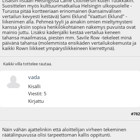
Lisäisin listaan Helsingissä Caine Clothiersin kuten Tuukkakin.
Suosittelen myös kulttuurimatkailua Helsingin ulkopuolelle -
Turussa pitää kortteeriaan erinomainen (kansainvälisen
vertailun kevyesti kestävä) Sami Eklund "Vaatturi Eklund" -
liikenimen alla. Pehmeä tyyli ja ainakin omien mieltymysteni
kanssa yksiin sopiva henkilökohtainen näkemys puvuista ovat
mainio juttu. Lisäksi kädenjälki kestää vertailua keneen
tahansa maailmassa, piesten mm. Savile Row -tekeleet minä
päivänä tahansa (molemmista ensikäden vertailukokemusta ja
kaikki Rown liikkeet ympärysliikkeineen kierrettynä).
Kaikki villa tottelee rautaa.
vada
Kisälli
Viestit: 5
Kirjattu
#782
08.08.20 - klo:00:40
Näin vähän ajattelinkin että aloittelijan virheen tekeminen
räätälinpuvussa olisi tarpeettoman kallis oppitunti.