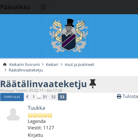
Päävalikko
Keikarin foorumi
Keikari
Asut ja pukineet
Räätälinvaateketju
Räätälinvaateketju
Aloittaja Tommi, 05.02.11 - klo:17:28
Tulosta
...
1
51
52
53
SIIRRY ALAS
Tuukka
Legenda
Viestit: 1127
Kirjattu