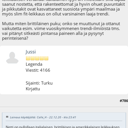
saanut nostetta, että rakenteettomat ja hyvin ohuet puvuntakit
ja pikkutakit ovat kasvattaneet suosiota ympäri maailmaa ja
myös slim fit-leikkaus on ollut varsinainen laaja trendi.
Mutta miten brittiläinen puku; onko se muuttunut ja ottanut
vaikutetta esim. viime vuosikymmenen trendi-ilmiöistä tms.
vai pitänyt sitkeästi pintansa paineen alla ja pysynyt
perinteisenä?
Jussi
Legenda
Viestit: 4166
Sijainti: Turku
Kirjattu
#786
23.12.20 - klo:02:35
Viimeisin muokkaus
: 23.12.20 - klo:03:31 käyttäjältä Jussi
Lainaus käyttäjältä: Calle_H - 22.12.20 - klo:23:41
Netti on pullollaan italialaisen, brittiläisen ja amerikkalaisen leikkauksen