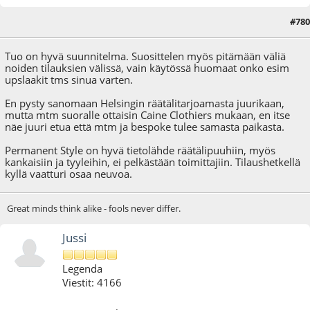
#780
06.08.20 - klo:23:33
Tuo on hyvä suunnitelma. Suosittelen myös pitämään väliä
noiden tilauksien välissä, vain käytössä huomaat onko esim
upslaakit tms sinua varten.
En pysty sanomaan Helsingin räätälitarjoamasta juurikaan,
mutta mtm suoralle ottaisin Caine Clothiers mukaan, en itse
näe juuri etua että mtm ja bespoke tulee samasta paikasta.
Permanent Style on hyvä tietolähde räätälipuuhiin, myös
kankaisiin ja tyyleihin, ei pelkästään toimittajiin. Tilaushetkellä
kyllä vaatturi osaa neuvoa.
Great minds think alike - fools never differ.
Jussi
Legenda
Viestit: 4166