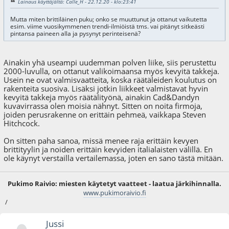
Lainaus käyttäjältä: Calle_H - 22.12.20 - klo:23:41
Mutta miten brittiläinen puku; onko se muuttunut ja ottanut vaikutetta
esim. viime vuosikymmenen trendi-ilmiöistä tms. vai pitänyt sitkeästi
pintansa paineen alla ja pysynyt perinteisenä?
Ainakin yhä useampi uudemman polven liike, siis perustettu
2000-luvulla, on ottanut valikoimaansa myös kevyitä takkeja.
Usein ne ovat valmisvaatteita, koska räätäleiden koulutus on
rakenteita suosiva. Lisäksi jotkin liikkeet valmistavat hyvin
kevyitä takkeja myös räätälityönä, ainakin Cad&Dandyn
kuvavirrassa olen moisia nähnyt. Sitten on noita firmoja,
joiden perusrakenne on erittäin pehmeä, vaikkapa Steven
Hitchcock.
On sitten paha sanoa, missä menee raja erittäin kevyen
brittityylin ja noiden erittäin kevyiden italialaisten välillä. En
ole käynyt verstailla vertailemassa, joten en sano tästä mitään.
Pukimo Raivio: miesten käytetyt vaatteet - laatua järkihinnalla.
www.pukimoraivio.fi
/
Jussi