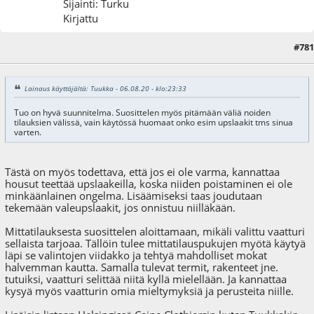
Sijainti: Turku
Kirjattu
#781
07.08.20 - klo:09:30
Lainaus käyttäjältä: Tuukka - 06.08.20 - klo:23:33
Tuo on hyvä suunnitelma. Suosittelen myös pitämään väliä noiden
tilauksien välissä, vain käytössä huomaat onko esim upslaakit tms sinua
varten.
Tästä on myös todettava, että jos ei ole varma, kannattaa
housut teettää upslaakeilla, koska niiden poistaminen ei ole
minkäänlainen ongelma. Lisäämiseksi taas joudutaan
tekemään valeupslaakit, jos onnistuu niilläkään.
Mittatilauksesta suosittelen aloittamaan, mikäli valittu vaatturi
sellaista tarjoaa. Tällöin tulee mittatilauspukujen myötä käytyä
läpi se valintojen viidakko ja tehtyä mahdolliset mokat
halvemman kautta. Samalla tulevat termit, rakenteet jne.
tutuiksi, vaatturi selittää niitä kyllä mielellään. Ja kannattaa
kysyä myös vaatturin omia mieltymyksiä ja perusteita niille.