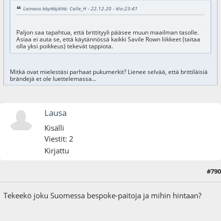
Lainaus käyttäjältä: Calle_H - 22.12.20 - klo:23:41
Paljon saa tapahtua, että brittityyli pääsee muun maailman tasolle.
Asiaa ei auta se, että käytännössä kaikki Savile Rown liikkeet (taitaa
olla yksi poikkeus) tekevät tappiota.
Mitkä ovat mielestäsi parhaat pukumerkit? Lienee selvää, että brittiläisiä
brändejä et ole luettelemassa...
Lausa
Kisälli
Viestit: 2
Kirjattu
#790
14.06.24 - klo:11:41
Tekeekö joku Suomessa bespoke-paitoja ja mihin hintaan?