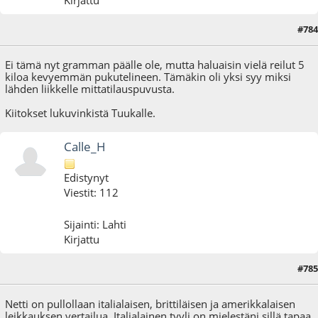
Kirjattu
#784
21.08.20 - klo:18:40
Ei tämä nyt gramman päälle ole, mutta haluaisin vielä reilut 5
kiloa kevyemmän pukutelineen. Tämäkin oli yksi syy miksi
lähden liikkelle mittatilauspuvusta.
Kiitokset lukuvinkistä Tuukalle.
Calle_H
Edistynyt
Viestit: 112
Sijainti: Lahti
Kirjattu
#785
22.12.20 - klo:23:41
Netti on pullollaan italialaisen, brittiläisen ja amerikkalaisen
leikkauksen vertailua. Italialainen tyyli on mielestäni sillä tapaa