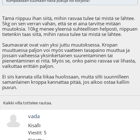
kumpaakaan suuntaan näitä pukuja voi korjailla?
Tämä riippuu ihan siitä, mihin rasvaa tulee tai mistä se lähtee.
5kg on sen verran vähän, että se ei aina tarvitse mitään
muutoksia. 10kg menee yleensä suhteellisen helposti, riippuen
tietenkin taas siitä, mihin rasva tulee tai mistä se lähtee.
Saumavarat ovat vain yksi juttu muutoksessa. Kropan
muuttuessa paljon voi myös vaatteen tasapaino muuttua ja
jossain vaiheessa yksinkertainen suurentaminen tai
pienentäminen ei riitä. Myös se, onko paino rasvaa vai lihasta,
vaikuttaa erittäin paljon.
Ei siis kannata olla liikaa huolissaan, mutta silti suunnilleen
samanlainen kroppa kannattaa pitää, jos aikoo ostaa kalliin
puvun.
Kaikki villa tottelee rautaa.
vada
Kisälli
Viestit: 5