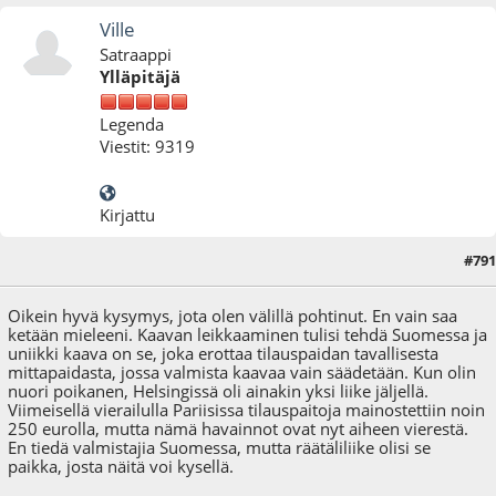
Ville
Satraappi
Ylläpitäjä
Legenda
Viestit: 9319
Kirjattu
#791
14.06.24 - klo:13:23
Oikein hyvä kysymys, jota olen välillä pohtinut. En vain saa
ketään mieleeni. Kaavan leikkaaminen tulisi tehdä Suomessa ja
uniikki kaava on se, joka erottaa tilauspaidan tavallisesta
mittapaidasta, jossa valmista kaavaa vain säädetään. Kun olin
nuori poikanen, Helsingissä oli ainakin yksi liike jäljellä.
Viimeisellä vierailulla Pariisissa tilauspaitoja mainostettiin noin
250 eurolla, mutta nämä havainnot ovat nyt aiheen vierestä.
En tiedä valmistajia Suomessa, mutta räätäliliike olisi se
paikka, josta näitä voi kysellä.