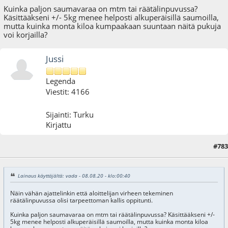
Kuinka paljon saumavaraa on mtm tai räätälinpuvussa?
Käsittääkseni +/- 5kg menee helposti alkuperäisillä saumoilla,
mutta kuinka monta kiloa kumpaakaan suuntaan näitä pukuja
voi korjailla?
Jussi
Legenda
Viestit: 4166
Sijainti: Turku
Kirjattu
#783
16.08.20 - klo:14:55
Lainaus käyttäjältä: vada - 08.08.20 - klo:00:40
Näin vähän ajattelinkin että aloittelijan virheen tekeminen
räätälinpuvussa olisi tarpeettoman kallis oppitunti.
Kuinka paljon saumavaraa on mtm tai räätälinpuvussa? Käsittääkseni +/-
5kg menee helposti alkuperäisillä saumoilla, mutta kuinka monta kiloa