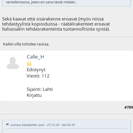
vertailemassa, joten en sano tästä mitään.
Sekä kaavat että sisärakenne eroavat (myös niissä
tehdastyylistä kopioiduissa - räätälirakenteet eroavat
Italiassakin tehdasrakenteista tuotannollisista syistä).
Kaikki villa tottelee rautaa.
Calle_H
Edistynyt
Viestit: 112
Sijainti: Lahti
Kirjattu
#789
29.12.20 - klo:00:31
Lainaus käyttäjältä: Jussi - 23.12.20 - klo:02:35