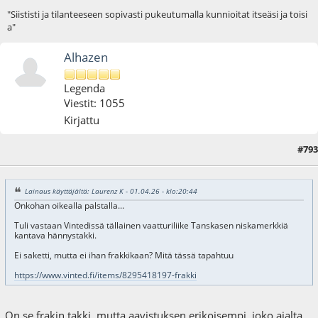
"Siististi ja tilanteeseen sopivasti pukeutumalla kunnioitat itseäsi ja toisi
a"
Alhazen
Legenda
Viestit: 1055
Kirjattu
#793
03.04.26 - klo:11:09
Lainaus käyttäjältä: Laurenz K - 01.04.26 - klo:20:44
Onkohan oikealla palstalla...
Tuli vastaan Vintedissä tällainen vaatturiliike Tanskasen niskamerkkiä
kantava hännystakki.
Ei saketti, mutta ei ihan frakkikaan? Mitä tässä tapahtuu
https://www.vinted.fi/items/8295418197-frakki
On se frakin takki, mutta aavistuksen erikoisempi, joko ajalta