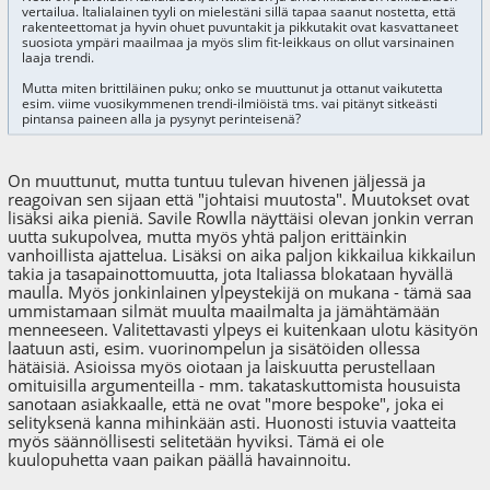
vertailua. Italialainen tyyli on mielestäni sillä tapaa saanut nostetta, että
rakenteettomat ja hyvin ohuet puvuntakit ja pikkutakit ovat kasvattaneet
suosiota ympäri maailmaa ja myös slim fit-leikkaus on ollut varsinainen
laaja trendi.
Mutta miten brittiläinen puku; onko se muuttunut ja ottanut vaikutetta
esim. viime vuosikymmenen trendi-ilmiöistä tms. vai pitänyt sitkeästi
pintansa paineen alla ja pysynyt perinteisenä?
On muuttunut, mutta tuntuu tulevan hivenen jäljessä ja
reagoivan sen sijaan että "johtaisi muutosta". Muutokset ovat
lisäksi aika pieniä. Savile Rowlla näyttäisi olevan jonkin verran
uutta sukupolvea, mutta myös yhtä paljon erittäinkin
vanhoillista ajattelua. Lisäksi on aika paljon kikkailua kikkailun
takia ja tasapainottomuutta, jota Italiassa blokataan hyvällä
maulla. Myös jonkinlainen ylpeystekijä on mukana - tämä saa
ummistamaan silmät muulta maailmalta ja jämähtämään
menneeseen. Valitettavasti ylpeys ei kuitenkaan ulotu käsityön
laatuun asti, esim. vuorinompelun ja sisätöiden ollessa
hätäisiä. Asioissa myös oiotaan ja laiskuutta perustellaan
omituisilla argumenteilla - mm. takataskuttomista housuista
sanotaan asiakkaalle, että ne ovat "more bespoke", joka ei
selityksenä kanna mihinkään asti. Huonosti istuvia vaatteita
myös säännöllisesti selitetään hyviksi. Tämä ei ole
kuulopuhetta vaan paikan päällä havainnoitu.