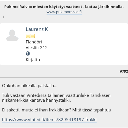
Pukimo Raivio: miesten käytetyt vaatteet - laatua järkihinnalla.
www.pukimoraivio.fi
/
Laurenz K
Flanööri
Viestit: 212
Kirjattu
#792
01.04.26 - klo:20:44
Onkohan oikealla palstalla...
Tuli vastaan Vintedissä tällainen vaatturiliike Tanskasen
niskamerkkiä kantava hännystakki.
Ei saketti, mutta ei ihan frakkikaan? Mitä tässä tapahtuu
https://www.vinted.fi/items/8295418197-frakki