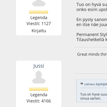
Tuo on hyvä su
onko esim upsl
Legenda
En pysty sanom
Viestit: 1127
en itse näe juu
Kirjattu
Permanent Style
Tilaushetkellä 
Great minds think
Jussi
07.08.20 - klo:09:3
Lainaus käyttäjäl
Legenda
Tuo on hyvä suun
sinua varten.
Viestit: 4166