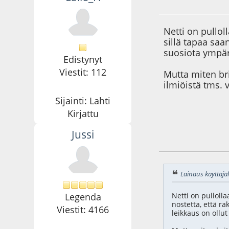
22.12.20 - klo:23:4
Netti on pulloll
sillä tapaa saa
suosiota ympäri
Edistynyt
Viestit: 112
Mutta miten br
ilmiöistä tms. 
Sijainti: Lahti
Kirjattu
Jussi
23.12.20 - klo:02:3
Lainaus käyttäjäl
Legenda
Netti on pullolla
nostetta, että r
Viestit: 4166
leikkaus on ollut