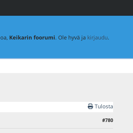
loa,
Keikarin foorumi
. Ole hyvä ja
kirjaudu
.
Tulosta
#780