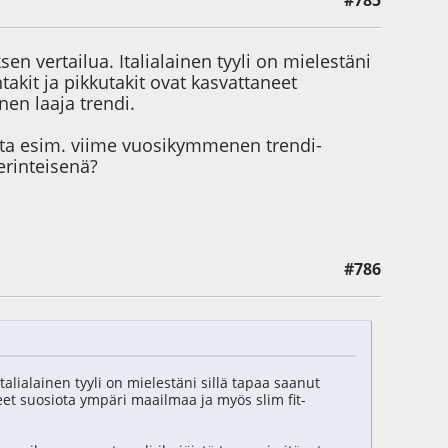
#785
ksen vertailua. Italialainen tyyli on mielestäni
takit ja pikkutakit ovat kasvattaneet
nen laaja trendi.
etta esim. viime vuosikymmenen trendi-
perinteisenä?
#786
Italialainen tyyli on mielestäni sillä tapaa saanut
eet suosiota ympäri maailmaa ja myös slim fit-