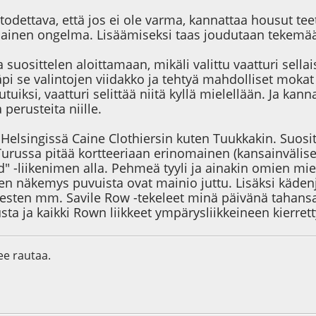
odettava, että jos ei ole varma, kannattaa housut tee
lainen ongelma. Lisäämiseksi taas joudutaan tekemään
a suosittelen aloittamaan, mikäli valittu vaatturi sella
pi se valintojen viidakko ja tehtyä mahdolliset moka
tutuiksi, vaatturi selittää niitä kyllä mielellään. Ja k
 perusteita niille.
n Helsingissä Caine Clothiersin kuten Tuukkakin. Suos
Turussa pitää kortteeriaan erinomainen (kansainvälise
d" -liikenimen alla. Pehmeä tyyli ja ainakin omien mi
en näkemys puvuista ovat mainio juttu. Lisäksi kädenj
esten mm. Savile Row -tekeleet minä päivänä tahan
ta ja kaikki Rown liikkeet ympärysliikkeineen kierrett
lee rautaa.
0