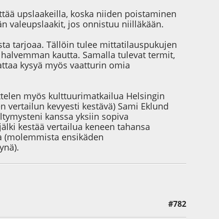
ttää upslaakeilla, koska niiden poistaminen
 valeupslaakit, jos onnistuu niilläkään.
ista tarjoaa. Tällöin tulee mittatilauspukujen
t halvemman kautta. Samalla tulevat termit,
annattaa kysyä myös vaatturin omia
ittelen myös kulttuurimatkailua Helsingin
n vertailun kevyesti kestävä) Sami Eklund
eltymysteni kanssa yksiin sopiva
älki kestää vertailua keneen tahansa
sa (molemmista ensikäden
ynä).
#782