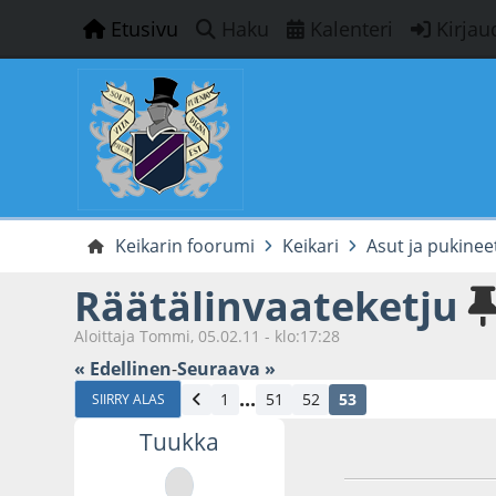
Etusivu
Haku
Kalenteri
Kirjau
Keikarin foorumi
Keikari
Asut ja pukinee
Räätälinvaateketju
Aloittaja Tommi, 05.02.11 - klo:17:28
« Edellinen
-
Seuraava »
...
1
51
52
53
SIIRRY ALAS
Tuukka
06.08.20 - klo:23:3