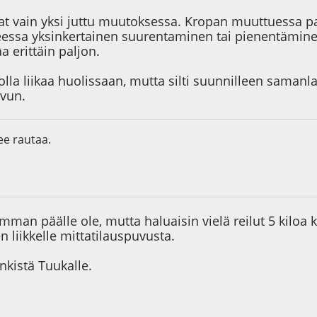
t vain yksi juttu muutoksessa. Kropan muuttuessa p
eessa yksinkertainen suurentaminen tai pienentäminen
aa erittäin paljon.
 olla liikaa huolissaan, mutta silti suunnilleen saman
uvun.
lee rautaa.
0
amman päälle ole, mutta haluaisin vielä reilut 5 kilo
n liikkelle mittatilauspuvusta.
inkistä Tuukalle.