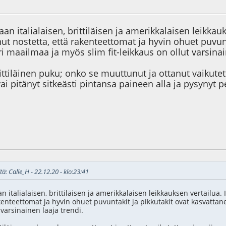
1
aan italialaisen, brittiläisen ja amerikkalaisen leikkau
nut nostetta, että rakenteettomat ja hyvin ohuet puvun
 maailmaa ja myös slim fit-leikkaus on ollut varsinai
ittiläinen puku; onko se muuttunut ja ottanut vaikut
vai pitänyt sitkeästi pintansa paineen alla ja pysynyt 
5
Viimeisin muokkaus
: 23.12.20 - klo:03:31 käyttäjältä Jussi
tä: Calle_H - 22.12.20 - klo:23:41
an italialaisen, brittiläisen ja amerikkalaisen leikkauksen vertailua. 
akenteettomat ja hyvin ohuet puvuntakit ja pikkutakit ovat kasvattan
 varsinainen laaja trendi.