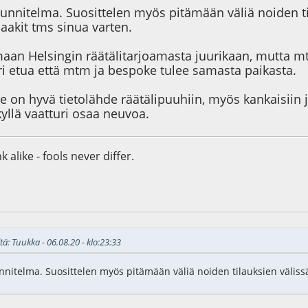
unnitelma. Suosittelen myös pitämään väliä noiden ti
aakit tms sinua varten.
aan Helsingin räätälitarjoamasta juurikaan, mutta mt
ri etua että mtm ja bespoke tulee samasta paikasta.
 on hyvä tietolähde räätälipuuhiin, myös kankaisiin ja 
kyllä vaatturi osaa neuvoa.
 alike - fools never differ.
0
tä: Tuukka - 06.08.20 - klo:23:33
nitelma. Suosittelen myös pitämään väliä noiden tilauksien väliss