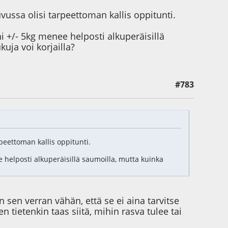
vussa olisi tarpeettoman kallis oppitunti.
 +/- 5kg menee helposti alkuperäisillä
ja voi korjailla?
#783
peettoman kallis oppitunti.
helposti alkuperäisillä saumoilla, mutta kuinka
n sen verran vähän, että se ei aina tarvitse
tietenkin taas siitä, mihin rasva tulee tai