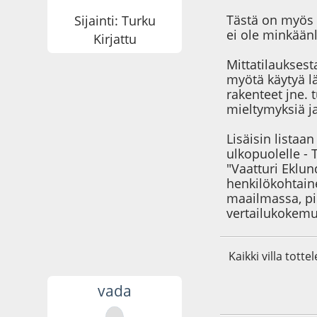
Tästä on myös t
Sijainti: Turku
ei ole minkään
Kirjattu
Mittatilauksest
myötä käytyä lä
rakenteet jne. 
mieltymyksiä ja
Lisäisin listaa
ulkopuolelle - 
"Vaatturi Eklun
henkilökohtain
maailmassa, pi
vertailukokemus
Kaikki villa totte
vada
08.08.20 - klo:00:4