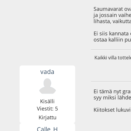
Saumavarat ova
ja jossain vaih
lihasta, vaikutt
Ei siis kannata
ostaa kalliin p
Kaikki villa totte
vada
21.08.20 - klo:18:4
Ei tämä nyt gr
syy miksi lähde
Kisälli
Viestit: 5
Kiitokset lukuv
Kirjattu
Calle_H