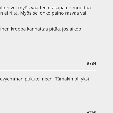
aljon voi myös vaatteen tasapaino muuttua
 ei riitä. Myös se, onko paino rasvaa vai
lainen kroppa kannattaa pitää, jos aikoo
#784
a kevyemmän pukutelineen. Tämäkin oli yksi