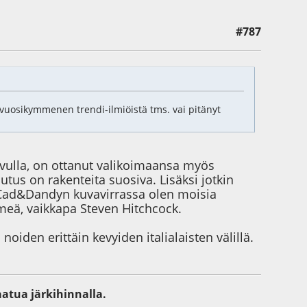
#787
 vuosikymmenen trendi-ilmiöistä tms. vai pitänyt
vulla, on ottanut valikoimaansa myös
utus on rakenteita suosiva. Lisäksi jotkin
in Cad&Dandyn kuvavirrassa olen moisia
hmeä, vaikkapa Steven Hitchcock.
noiden erittäin kevyiden italialaisten välillä.
aatua järkihinnalla.