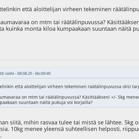
telinkin että aloittelijan virheen tekeminen räätälinpu
saumavaraa on mtm tai räätälinpuvussa? Käsittääkseni
ta kuinka monta kiloa kumpaakaan suuntaan näitä puku
5
tä: vada - 08.08.20 - klo:00:40
linkin että aloittelijan virheen tekeminen räätälinpuvussa olisi tar
umavaraa on mtm tai räätälinpuvussa? Käsittääkseni +/- 5kg menee 
aakaan suuntaan näitä pukuja voi korjailla?
an siitä, mihin rasvaa tulee tai mistä se lähtee. 5kg o
a. 10kg menee yleensä suhteellisen helposti, riippuen 
.