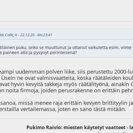
9
tä: Calle_H - 22.12.20 - klo:23:41
tiläinen puku; onko se muuttunut ja ottanut vaikutetta esim. viime
sa paineen alla ja pysynyt perinteisenä?
eampi uudemman polven liike, siis perustettu 2000-lu
. Usein ne ovat valmisvaatteita, koska räätäleiden koul
tavat hyvin kevyitä takkeja myös räätälityönä, ainak
on noita firmoja, joiden perusrakenne on erittäin pe
sanoa, missä menee raja erittäin kevyen brittityylin ja 
erstailla vertailemassa, joten en sano tästä mitään.
Pukimo Raivio: miesten käytetyt vaatteet - l