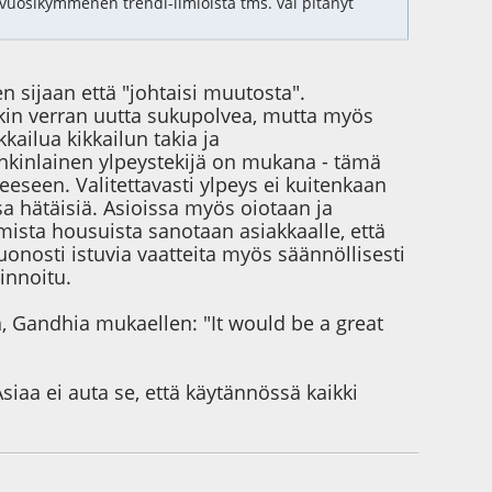
 vuosikymmenen trendi-ilmiöistä tms. vai pitänyt
 sijaan että "johtaisi muutosta".
onkin verran uutta sukupolvea, mutta myös
kkailua kikkailun takia ja
onkinlainen ylpeystekijä on mukana - tämä
een. Valitettavasti ylpeys ei kuitenkaan
sa hätäisiä. Asioissa myös oiotaan ja
mista housuista sanotaan asiakkaalle, että
onosti istuvia vaatteita myös säännöllisesti
innoitu.
sä, Gandhia mukaellen: "It would be a great
siaa ei auta se, että käytännössä kaikki