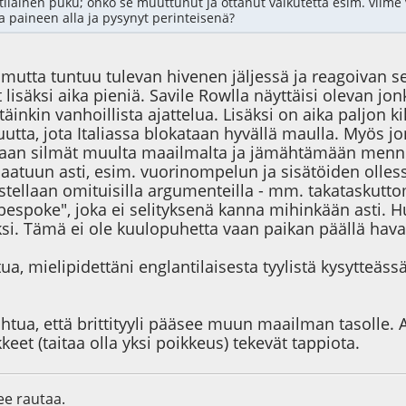
tiläinen puku; onko se muuttunut ja ottanut vaikutetta esim. viime
sa paineen alla ja pysynyt perinteisenä?
utta tuntuu tulevan hivenen jäljessä ja reagoivan sen
lisäksi aika pieniä. Savile Rowlla näyttäisi olevan j
täinkin vanhoillista ajattelua. Lisäksi on aika paljon ki
utta, jota Italiassa blokataan hyvällä maulla. Myös j
n silmät muulta maailmalta ja jämähtämään mennees
laatuun asti, esim. vuorinompelun ja sisätöiden olles
stellaan omituisilla argumenteilla - mm. takataskutto
espoke", joka ei selityksenä kanna mihinkään asti. Hu
ksi. Tämä ei ole kuulopuhetta vaan paikan päällä hava
tua, mielipidettäni englantilaisesta tyylistä kysytteäs
htua, että brittityyli pääsee muun maailman tasolle. A
keet (taitaa olla yksi poikkeus) tekevät tappiota.
lee rautaa.