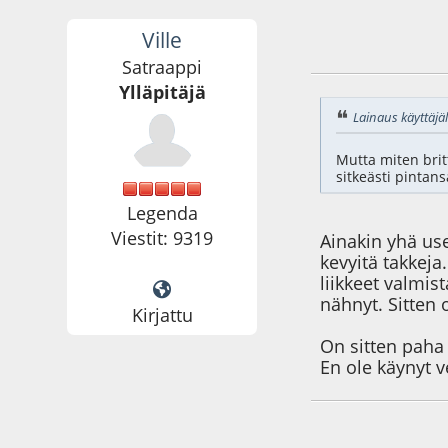
Ville
23.12.20 - klo:18:3
Satraappi
Ylläpitäjä
Lainaus käyttäjäl
Mutta miten brit
sitkeästi pintan
Legenda
Viestit: 9319
Ainakin yhä us
kevyitä takkeja
liikkeet valmis
nähnyt. Sitten 
Kirjattu
On sitten paha 
En ole käynyt v