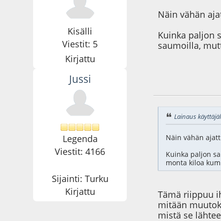
Näin vähän ajat
Kisälli
Kuinka paljon 
Viestit: 5
saumoilla, mut
Kirjattu
Jussi
16.08.20 - klo:14:5
Lainaus käyttäjäl
Legenda
Näin vähän ajatte
Viestit: 4166
Kuinka paljon sa
monta kiloa kump
Sijainti: Turku
Kirjattu
Tämä riippuu ih
mitään muutoksi
mistä se lähtee