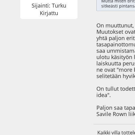
Mutta miten brit
Sijainti: Turku
sitkeästi pintan
Kirjattu
On muuttunut, m
Muutokset ovat 
yhtä paljon erit
tasapainottomu
saa ummistamaa
ulotu käsityön 
laiskuutta peru
ne ovat "more b
selitetään hyvi
On tullut todet
idea".
Paljon saa tapa
Savile Rown liik
Kaikki villa totte