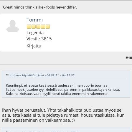
Great minds think alike - fools never differ.
Tommi
Legenda
Viestit: 3815
Kirjattu
#10
06.02.11 - klo:13:44
Lainaus käyttäjältä: Jussi - 06.02.11 - klo:11:55
Kauniimpi, ei lepata kesäisessä tuulessa (ilman vuorin tuomaa
lisäpainoa), juttelee tyylikielellisesti paremmin paikkataskujen kanssa.
Kaksihalkioisuus vaatii tyylillisesti takilta enemmän rakennetta.
Ihan hyvät perustelut. Yhtä takahalkiota puolustaa myös se
asia, että käsiä ei tule pidettyä rumasti housuntaskuissa, kun
niille pääseminen on vaikeampaa. ;)