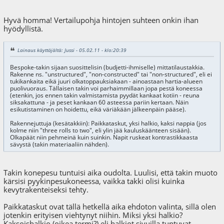
Hyvä homma! Vertailupohja hintojen suhteen onkin ihan
hyödyllistä.
Lainaus käyttäjältä: Jussi - 05.02.11 - klo:20:39
Bespoke-takin sijaan suosittelisin (budjetti-ihmiselle) mittatilaustakkia.
Rakenne ns. "unstructured", "non-constructed" tai "non-structured", eli ei
tukikankaita eikä juuri olkatoppauksiakaan - ainoastaan hartia-alueen
puolivuoraus. Tällaisen takin voi parhaimmillaan jopa pestä koneessa
(etenkin, jos ennen takin valmistamista pyydät kankaat kotiin - reuna
siksakattuna - ja peset kankaan 60 asteessa pariin kertaan. Näin
esikutistaminen on hoidettu, eikä väriäkään jälkeenpäin pääse).
Rakennejuttuja (kesätakkiin): Paikkataskut, yksi halkio, kaksi nappia (jos
kolme niin "three rolls to two", eli ylin jää kauluskäänteen sisään).
Olkapäät niin pehmeinä kuin suinkin. Napit ruskeat kontrastikkaasta
sävystä (takin materiaaliin nähden).
Takin konepesu tuntuisi aika oudolta. Luulisi, että takin muoto
kärsisi pyykinpesukoneessa, vaikka takki olisi kuinka
kevytrakenteiseksi tehty.
Paikkataskut ovat tällä hetkellä aika ehdoton valinta, sillä olen
jotenkin erityisen viehtynyt niihin. Miksi yksi halkio?
Kaksoishalkio (oikea termi?) eli halkiot sivuilla tuntuvat