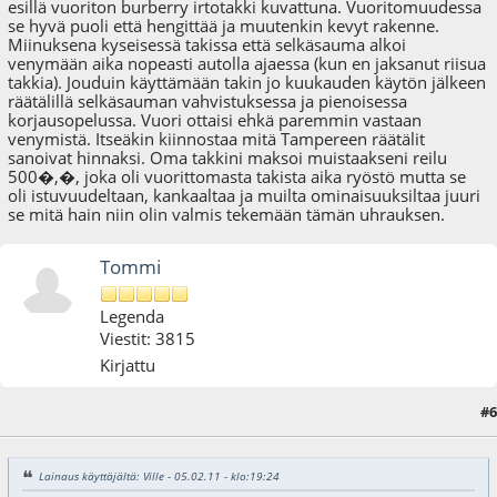
esillä vuoriton burberry irtotakki kuvattuna. Vuoritomuudessa
se hyvä puoli että hengittää ja muutenkin kevyt rakenne.
Miinuksena kyseisessä takissa että selkäsauma alkoi
venymään aika nopeasti autolla ajaessa (kun en jaksanut riisua
takkia). Jouduin käyttämään takin jo kuukauden käytön jälkeen
räätälillä selkäsauman vahvistuksessa ja pienoisessa
korjausopelussa. Vuori ottaisi ehkä paremmin vastaan
venymistä. Itseäkin kiinnostaa mitä Tampereen räätälit
sanoivat hinnaksi. Oma takkini maksoi muistaakseni reilu
500�,�, joka oli vuorittomasta takista aika ryöstö mutta se
oli istuvuudeltaan, kankaaltaa ja muilta ominaisuuksiltaa juuri
se mitä hain niin olin valmis tekemään tämän uhrauksen.
Tommi
Legenda
Viestit: 3815
Kirjattu
#6
06.02.11 - klo:10:09
Lainaus käyttäjältä: Ville - 05.02.11 - klo:19:24