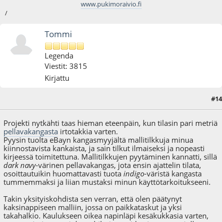
www.pukimoraivio.fi
/
Tommi
Legenda
Viestit: 3815
Kirjattu
#14
09.03.11 - klo:15:23
Projekti nytkähti taas hieman eteenpäin, kun tilasin pari metriä
pellavakangasta
irtotakkia varten.
Pyysin tuolta eBayn kangasmyyjältä mallitilkkuja minua
kiinnostavista kankaista, ja sain tilkut ilmaiseksi ja nopeasti
kirjeessä toimitettuna. Mallitilkkujen pyytäminen kannatti, sillä
dark navy
-värinen pellavakangas, jota ensin ajattelin tilata,
osoittautuikin huomattavasti tuota
indigo
-väristä kangasta
tummemmaksi ja liian mustaksi minun käyttötarkoitukseeni.
Takin yksityiskohdista sen verran, että olen päätynyt
kaksinappiseen malliin, jossa on paikkataskut ja yksi
takahalkio. Kaulukseen oikea napinläpi kesäkukkasia varten,