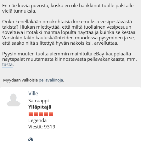
En näe kuvia puvusta, koska en ole hankkinut tuolle palstalle
vielä tunnuksia.
Onko kenelläkään omakohtaisia kokemuksia vesipestävästä
takista? Hiukan mietityttää, että miltä tuollainen vesipesuun
soveltuva irtotakki mahtaa lopulta näyttää ja kuinka se kestää.
Varsinkin takin kauluskäänteiden muodossa pysyminen ja se,
että saako niitä silitettyä hyvän näköisiksi, arvelluttaa.
Pyysin muuten tuolta aiemmin mainitulta eBay-kauppiaalta
näytepalat muutamasta kiinnostavasta pellavakankaasta, mm.
tästä
.
Myydään valkoisia
pellavaliinoja
.
Ville
Satraappi
Ylläpitäjä
Legenda
Viestit: 9319