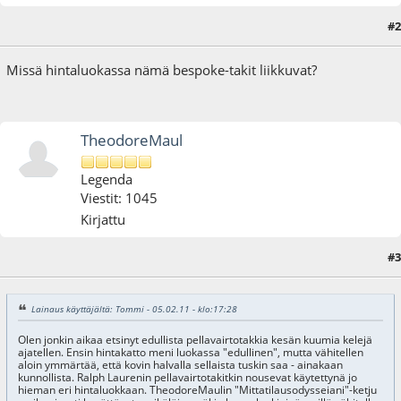
#2
05.02.11 - klo:19:29
Missä hintaluokassa nämä bespoke-takit liikkuvat?
TheodoreMaul
Legenda
Viestit: 1045
Kirjattu
#3
05.02.11 - klo:19:57
Lainaus käyttäjältä: Tommi - 05.02.11 - klo:17:28
Olen jonkin aikaa etsinyt edullista pellavairtotakkia kesän kuumia kelejä
ajatellen. Ensin hintakatto meni luokassa "edullinen", mutta vähitellen
aloin ymmärtää, että kovin halvalla sellaista tuskin saa - ainakaan
kunnollista. Ralph Laurenin pellavairtotakitkin nousevat käytettynä jo
hieman eri hintaluokkaan. TheodoreMaulin "Mittatilausodysseiani"-ketju