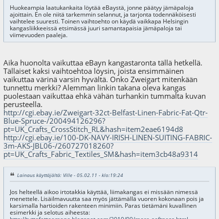
Huokeampia laatukankaita löytää eBaystä, jonne päätyy jämäpaloja
ajoittain. En ole niitä tarkemmin selannut, ja tarjonta todennäköisesti
vaihtelee suuresti. Toinen vaihtoehto on käydä vaikkapa Helsingin
kangasliikkeeissä etsimässä juuri samantapaisia jämäpaloja tai
viimevuoden paaleja.
Aika huonolta vaikuttaa eBayn kangastaronta tällä hetkellä.
Tällaiset kaksi vaihtoehtoa löysin, joista ensimmäinen
vaikuttaa värinä varsin hyvältä. Onko Zweigart mitenkään
tunnettu merkki? Alemman linkin takana oleva kangas
puolestaan vaikuttaa ehkä vähän turhankin tummalta kuvan
perusteella.
http://cgi.ebay.ie/Zweigart-32ct-Belfast-Linen-Fabric-Fat-Qtr-
Blue-Spruce-/200494126296?
pt=UK_Crafts_CrossStitch_RL&hash=item2eae6194d8
http://cgi.ebay.ie/100-DK-NAVY-IRISH-LINEN-SUITING-FABRIC-
3m-AKS-JBL06-/260727018260?
pt=UK_Crafts_Fabric_Textiles_SM&hash=item3cb48a9314
Lainaus käyttäjältä: Ville - 05.02.11 - klo:19:24
Jos helteellä aikoo irtotakkia käyttää, liimakangas ei missään nimessä
menettele. Lisäilmavuutta saa myös jättämällä vuoren kokonaan pois ja
karsimalla hartioiden rakenteen minimiin. Paras tietämäni kuvallinen
esimerkki ja selotus aiheesta: