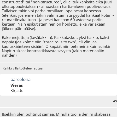
constructed" tai "non-structured", eli ei tukikankaita eikä juuri
olkatoppauksiakaan - ainoastaan hartia-alueen puolivuoraus.
Tällaisen takin voi parhaimmillaan jopa pestä koneessa
(etenkin, jos ennen takin valmistamista pyydät kankaat kotiin -
reuna siksakattuna - ja peset kankaan 60 asteessa pariin
kertaan. Näin esikutistaminen on hoidettu, eikä väriäkään
jälkeenpäin pääse).
Rakennejuttuja (kesätakkiin): Paikkataskut, yksi halkio, kaksi
nappia (jos kolme niin "three rolls to two", eli ylin jää
kauluskäänteen sisään). Olkapäät niin pehmeinä kuin suinkin.
Napit ruskeat kontrastikkaasta sävystä (takin materiaaliin
nähden).
Kaikki villa tottelee rautaa.
barcelona
Vieras
Kirjattu
#5
05.02.11 - klo:23:35
Itsekkin olen pohtinut samaa. Minulla tuolla denim skabassa