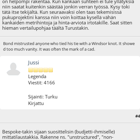
on helpompi rakentaa. Kun kankaan suhteen ei tule yllätyksiä
niin saatat kuitenkin säästää jonkin verran työssä. Kysy toki
tätä itse tekijältä. Kun seuraavaksi olen taas tekemisissä
pukuprojektini kanssa niin voin koittaa kysellä vähän
kankaiden metrihintoja ja hinta-arviota irtotakille. Saat sitten
hieman vertailupohjaa täältä Turustakin.
Bond mistrusted anyone who tied his tie with a Windsor knot. It showe
d too much vanity. It was often the mark of a cad.
Jussi
Legenda
Viestit: 4166
Sijainti: Turku
Kirjattu
#4
05.02.11 - klo:20:39
Bespoke-takin sijaan suosittelisin (budjetti-ihmiselle)
mittatilaustakkia. Rakenne ns. "unstructured", "non-