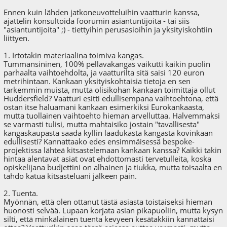
Ennen kuin lähden jatkoneuvotteluihin vaatturin kanssa,
ajattelin konsultoida foorumin asiantuntijoita - tai siis
"asiantuntijoita" ;) - tiettyihin perusasioihin ja yksityiskohtiin
liittyen.
1. Irtotakin materiaalina toimiva kangas.
Tummansininen, 100% pellavakangas vaikutti kaikin puolin
parhaalta vaihtoehdolta, ja vaatturilta sitä saisi 120 euron
metrihintaan. Kankaan yksityiskohtaisia tietoja en sen
tarkemmin muista, mutta olisikohan kankaan toimittaja ollut
Huddersfield? Vaatturi esitti edullisempana vaihtoehtona, että
ostan itse haluamani kankaan esimerkiksi Eurokankaasta,
mutta tuollainen vaihtoehto hieman arvelluttaa. Halvemmaksi
se varmasti tulisi, mutta mahtaisiko jostain "tavallisesta"
kangaskaupasta saada kyllin laadukasta kangasta kovinkaan
edullisesti? Kannattaako edes ensimmäisessä bespoke-
projektissa lähteä kitsastelemaan kankaan kanssa? Kaikki takin
hintaa alentavat asiat ovat ehdottomasti tervetulleita, koska
opiskelijana budjettini on alhainen ja tiukka, mutta toisaalta en
tahdo katua kitsasteluani jälkeen päin.
2. Tuenta.
Myönnän, että olen ottanut tästä asiasta toistaiseksi hieman
huonosti selvää. Lupaan korjata asian pikapuoliin, mutta kysyn
silti, että minkälainen tuenta kevyeen kesätakkiin kannattaisi