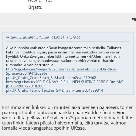
Kirjattu
#9
06.02.11 - klo:12:28
Lainaus käyttäjältä: Tommi - 06.02.11 - klo:10:09
Aika huonolta vaikuttaa eBayn kangastaronta tällä hetkellä. Tällaiset
kaksi vaihtoehtoa löysin, joista ensimmäinen vaikuttaa värinä varsin
hyvältä. Onko Zweigart mitenkään tunnettu merkki? Alemman linkin
takana oleva kangas puolestaan vaikuttaa ehkä vähän turhankin
tummalta kuvan perusteella.
http://cgi.ebay.ie/Zweigart-32ct-Belfast-Linen-Fabric-Fat-Qtr-Blue-
Spruce-/200494126296?
pt=UK_Crafts_CrossStitch_RL&hash=item2eae6194d8
http://cgi.ebay.ie/100-DK-NAVY-IRISH-LINEN-SUITING-FABRIC-3m-AKS-
JBL06-/260727018260?
pt=UK_Crafts_Fabric_Textiles_SM&hash=item3cb48a9314
Ensimmäinen linkkisi oli muuten aika pieneen palaseen, toinen
parempi. Luulin joutuvani hankkimaan Huddersfieldin Fine
worstedilta pellavaa törkyiseen 75 punnan metrihintaan. Kiitos
tuon linkin taidan päästä halvemmalla, eikä tarvitse vaimoa
lomalla viedä kangaskauppoihin UK:ssa.