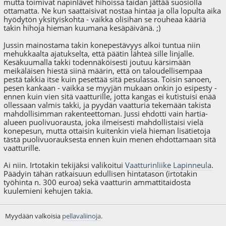
mutta toimivat napinlävet hihoissa taidan jättää suosiolla
ottamatta. Ne kun saattaisivat nostaa hintaa ja olla lopulta aika
hyödytön yksityiskohta - vaikka olisihan se rouheaa kääriä
takin hihoja hieman kuumana kesäpäivänä. ;)
Jussin mainostama takin konepestävyys alkoi tuntua niin
mehukkaalta ajatukselta, että päätin lähteä sille linjalle.
Kesäkuumalla takki todennäköisesti joutuu kärsimään
meikäläisen hiestä siinä määrin, että on taloudellisempaa
pestä takkia itse kuin pesettää sitä pesulassa. Toisin sanoen,
pesen kankaan - vaikka se myyjän mukaan onkin jo esipesty -
ennen kuin vien sitä vaatturille, jotta kangas ei kutistuisi enää
ollessaan valmis takki, ja pyydän vaatturia tekemään takista
mahdollisimman rakenteettoman. Jussi ehdotti vain hartia-
alueen puolivuorausta, joka ilmeisesti mahdollistaisi vielä
konepesun, mutta ottaisin kuitenkin vielä hieman lisätietoja
tästä puolivuorauksesta ennen kuin menen ehdottamaan sitä
vaatturille.
Ai niin. Irtotakin tekijäksi valikoitui
Vaatturinliike Lapinneula
.
Päädyin tähän ratkaisuun edullisen hintatason (irtotakin
työhinta n. 300 euroa) sekä vaatturin ammattitaidosta
kuulemieni kehujen takia.
Myydään valkoisia
pellavaliinoja
.