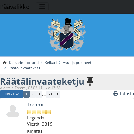
Päävalikko
Keikarin foorumi
Keikari
Asut ja pukineet
Räätälinvaateketju
Räätälinvaateketju
Aloittaja Tommi, 05.02.11 - klo:17:28
Tulosta
...
1
2
3
53
SIIRRY ALAS
Tommi
Legenda
Viestit: 3815
Kirjattu