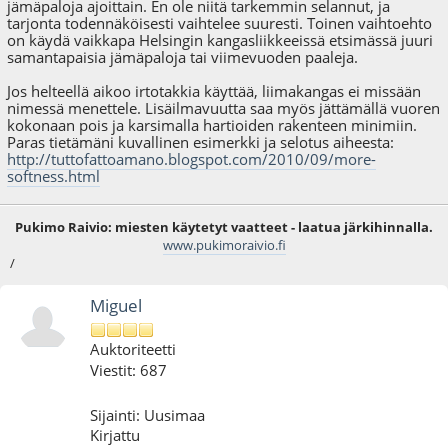
jämäpaloja ajoittain. En ole niitä tarkemmin selannut, ja
tarjonta todennäköisesti vaihtelee suuresti. Toinen vaihtoehto
on käydä vaikkapa Helsingin kangasliikkeeissä etsimässä juuri
samantapaisia jämäpaloja tai viimevuoden paaleja.
Jos helteellä aikoo irtotakkia käyttää, liimakangas ei missään
nimessä menettele. Lisäilmavuutta saa myös jättämällä vuoren
kokonaan pois ja karsimalla hartioiden rakenteen minimiin.
Paras tietämäni kuvallinen esimerkki ja selotus aiheesta:
http://tuttofattoamano.blogspot.com/2010/09/more-
softness.html
Pukimo Raivio: miesten käytetyt vaatteet - laatua järkihinnalla.
www.pukimoraivio.fi
/
Miguel
Auktoriteetti
Viestit: 687
Sijainti: Uusimaa
Kirjattu