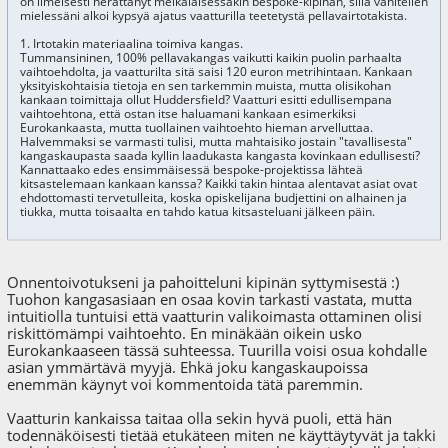
on ilmeisesti herättänyt meikäläisessäkin bespoke-kipinän, sillä vähitellen
mielessäni alkoi kypsyä ajatus vaatturilla teetetystä pellavairtotakista.
1. Irtotakin materiaalina toimiva kangas.
Tummansininen, 100% pellavakangas vaikutti kaikin puolin parhaalta
vaihtoehdolta, ja vaatturilta sitä saisi 120 euron metrihintaan. Kankaan
yksityiskohtaisia tietoja en sen tarkemmin muista, mutta olisikohan
kankaan toimittaja ollut Huddersfield? Vaatturi esitti edullisempana
vaihtoehtona, että ostan itse haluamani kankaan esimerkiksi
Eurokankaasta, mutta tuollainen vaihtoehto hieman arvelluttaa.
Halvemmaksi se varmasti tulisi, mutta mahtaisiko jostain "tavallisesta"
kangaskaupasta saada kyllin laadukasta kangasta kovinkaan edullisesti?
Kannattaako edes ensimmäisessä bespoke-projektissa lähteä
kitsastelemaan kankaan kanssa? Kaikki takin hintaa alentavat asiat ovat
ehdottomasti tervetulleita, koska opiskelijana budjettini on alhainen ja
tiukka, mutta toisaalta en tahdo katua kitsasteluani jälkeen päin.
Onnentoivotukseni ja pahoitteluni kipinän syttymisestä :)
Tuohon kangasasiaan en osaa kovin tarkasti vastata, mutta
intuitiolla tuntuisi että vaatturin valikoimasta ottaminen olisi
riskittömämpi vaihtoehto. En minäkään oikein usko
Eurokankaaseen tässä suhteessa. Tuurilla voisi osua kohdalle
asian ymmärtävä myyjä. Ehkä joku kangaskaupoissa
enemmän käynyt voi kommentoida tätä paremmin.
Vaatturin kankaissa taitaa olla sekin hyvä puoli, että hän
todennäköisesti tietää etukäteen miten ne käyttäytyvät ja takki