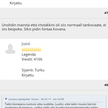
Kirjattu
#7
06.02.11 - klo:10:41
Unohdin mainita että irtotakkini oli siis normaali tankovaate, ei
siis bespoke. Siksi pidin hintaa kovana.
Jussi
Legenda
Viestit: 4166
Sijainti: Turku
Kirjattu
#8
06.02.11 - klo:11:55
Lainaus käyttäjältä: Tommi - 06.02.11 - klo:10:09
Takin konepesu tuntuisi aika oudolta. Luulisi, että takin muoto kärsisi
pyykinpesukoneessa, vaikka takki olisi kuinka kevytrakenteiseksi tehty.