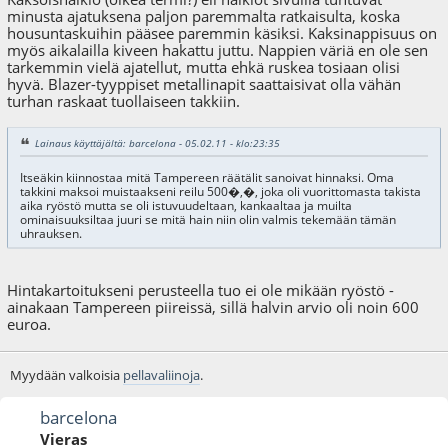
minusta ajatuksena paljon paremmalta ratkaisulta, koska
housuntaskuihin pääsee paremmin käsiksi. Kaksinappisuus on
myös aikalailla kiveen hakattu juttu. Nappien väriä en ole sen
tarkemmin vielä ajatellut, mutta ehkä ruskea tosiaan olisi
hyvä. Blazer-tyyppiset metallinapit saattaisivat olla vähän
turhan raskaat tuollaiseen takkiin.
Lainaus käyttäjältä: barcelona - 05.02.11 - klo:23:35
Itseäkin kiinnostaa mitä Tampereen räätälit sanoivat hinnaksi. Oma
takkini maksoi muistaakseni reilu 500�,�, joka oli vuorittomasta takista
aika ryöstö mutta se oli istuvuudeltaan, kankaaltaa ja muilta
ominaisuuksiltaa juuri se mitä hain niin olin valmis tekemään tämän
uhrauksen.
Hintakartoitukseni perusteella tuo ei ole mikään ryöstö -
ainakaan Tampereen piireissä, sillä halvin arvio oli noin 600
euroa.
Myydään valkoisia
pellavaliinoja
.
barcelona
Vieras