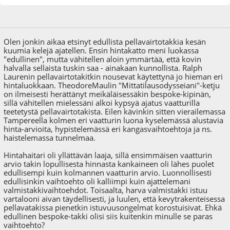
05.02.11 - klo:17:28
Viimeisin muokkaus
: 20.10.12 - klo:19:44 käyttäjältä Tommi
Olen jonkin aikaa etsinyt edullista pellavairtotakkia kesän
kuumia kelejä ajatellen. Ensin hintakatto meni luokassa
"edullinen", mutta vähitellen aloin ymmärtää, että kovin
halvalla sellaista tuskin saa - ainakaan kunnollista. Ralph
Laurenin pellavairtotakitkin nousevat käytettynä jo hieman eri
hintaluokkaan. TheodoreMaulin "Mittatilausodysseiani"-ketju
on ilmeisesti herättänyt meikäläisessäkin bespoke-kipinän,
sillä vähitellen mielessäni alkoi kypsyä ajatus vaatturilla
teetetystä pellavairtotakista. Eilen kävinkin sitten vierailemassa
Tampereella kolmen eri vaatturin luona kyselemässä alustavia
hinta-arvioita, hypistelemässä eri kangasvaihtoehtoja ja ns.
haistelemassa tunnelmaa.
Hintahaitari oli yllättävän laaja, sillä ensimmäisen vaatturin
arvio takin lopullisesta hinnasta kankaineen oli lähes puolet
edullisempi kuin kolmannen vaatturin arvio. Luonnollisesti
edullisinkin vaihtoehto oli kalliimpi kuin ajattelemani
valmistakkivaihtoehdot. Toisaalta, harva valmistakki istuu
vartalooni aivan täydellisesti, ja luulen, että kevytrakenteisessa
pellavatakissa pienetkin istuvuusongelmat korostuisivat. Ehkä
edullinen bespoke-takki olisi siis kuitenkin minulle se paras
vaihtoehto?