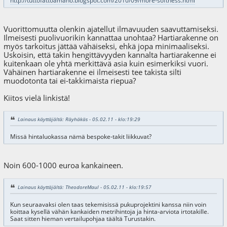
http://tuttofattoamano.blogspot.com/2010/09/more-softness.html
Vuorittomuutta olenkin ajatellut ilmavuuden saavuttamiseksi.
Ilmeisesti puolivuorikin kannattaa unohtaa? Hartiarakenne on
myös tarkoitus jättää vähäiseksi, ehkä jopa minimaaliseksi.
Uskoisin, että takin hengittävyyden kannalta hartiarakenne ei
kuitenkaan ole yhtä merkittävä asia kuin esimerkiksi vuori.
Vähäinen hartiarakenne ei ilmeisesti tee takista silti
muodotonta tai ei-takkimaista riepua?
Kiitos vielä linkistä!
Lainaus käyttäjältä: Räyhäkäs - 05.02.11 - klo:19:29
Missä hintaluokassa nämä bespoke-takit liikkuvat?
Noin 600-1000 euroa kankaineen.
Lainaus käyttäjältä: TheodoreMaul - 05.02.11 - klo:19:57
Kun seuraavaksi olen taas tekemisissä pukuprojektini kanssa niin voin
koittaa kysellä vähän kankaiden metrihintoja ja hinta-arviota irtotakille.
Saat sitten hieman vertailupohjaa täältä Turustakin.