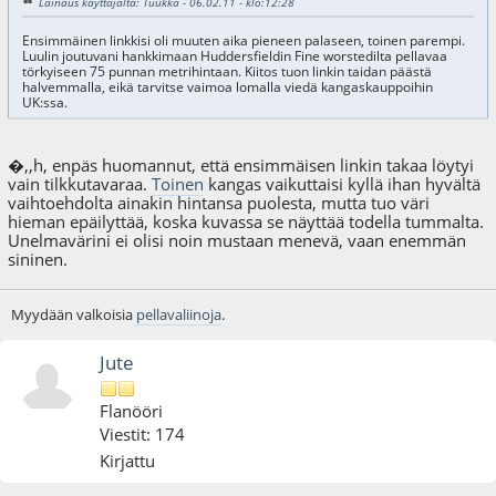
Lainaus käyttäjältä: Tuukka - 06.02.11 - klo:12:28
Ensimmäinen linkkisi oli muuten aika pieneen palaseen, toinen parempi.
Luulin joutuvani hankkimaan Huddersfieldin Fine worstedilta pellavaa
törkyiseen 75 punnan metrihintaan. Kiitos tuon linkin taidan päästä
halvemmalla, eikä tarvitse vaimoa lomalla viedä kangaskauppoihin
UK:ssa.
�,,h, enpäs huomannut, että ensimmäisen linkin takaa löytyi
vain tilkkutavaraa.
Toinen
kangas vaikuttaisi kyllä ihan hyvältä
vaihtoehdolta ainakin hintansa puolesta, mutta tuo väri
hieman epäilyttää, koska kuvassa se näyttää todella tummalta.
Unelmavärini ei olisi noin mustaan menevä, vaan enemmän
sininen.
Myydään valkoisia
pellavaliinoja
.
Jute
Flanööri
Viestit: 174
Kirjattu