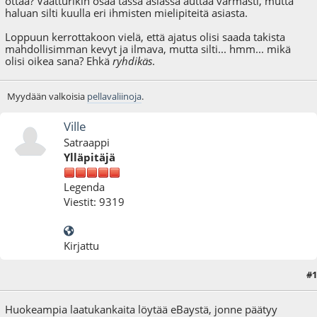
ottaa? Vaatturikin osaa tässä asiassa auttaa varmasti, mutta
haluan silti kuulla eri ihmisten mielipiteitä asiasta.
Loppuun kerrottakoon vielä, että ajatus olisi saada takista
mahdollisimman kevyt ja ilmava, mutta silti... hmm... mikä
olisi oikea sana? Ehkä
ryhdikäs
.
Myydään valkoisia
pellavaliinoja
.
Ville
Satraappi
Ylläpitäjä
Legenda
Viestit: 9319
Kirjattu
#1
05.02.11 - klo:19:24
Huokeampia laatukankaita löytää eBaystä, jonne päätyy