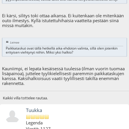
Ei kärsi, silitys toki ottaa aikansa. Ei kuitenkaan ole mitenkään
outo ilmestys. Kyllä istutettuhihaisia vaatteita pestään siinä
missä muitakin.
Lainaa
Paikkataskut ovat tällä hetkellä aika ehdoton valinta, sillä olen jotenkin
erityisen viehtynyt niihin. Miksi yksi halkio?
Kauniimpi, ei lepata kesäisessä tuulessa (ilman vuorin tuomaa
lisäpainoa), juttelee tyylikielellisesti paremmin paikkataskujen
kanssa. Kaksihalkioisuus vaatii tyylillisesti takilta enemmän
rakennetta.
Kaikki villa tottelee rautaa.
Tuukka
Legenda
Viestit: 1127