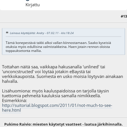
Kirjattu
#13
15.02.11 - klo:21:45
Lainaus käyttäjältä: Andry - 07.02.11 - klo:18:24
Tämä konepestävä takki alkoi vallan kiinnostamaan. Saako kyseisiä
otuksia myös edullisina valmistakkeina. Haen jotain rennon oloista
toppauksetonta mallia.
Tottahan näitä saa, vaikkapa hakusanalla 'unlined' tai
'unconcstructed' voi löytää jotakin eBaystä tai
verkkokaupoista. Suomesta en usko moisia löytyvän ainakaan
halvalla.
Lisähuomiona: myös kauluspaidoissa on tarjolla täysin
tuettomia pehmeitä kauluksia samalla nimikkeellä.
Esimerkkinä:
http://suitorial.blogspot.com/2011/01/not-much-to-see-
here.html
Pukimo Raivio: miesten käytetyt vaatteet - laatua järkihinnalla.