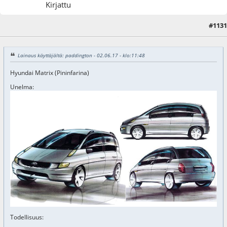
Kirjattu
#1131
05.06.17 - klo:07:19
Lainaus käyttäjältä: paddington - 02.06.17 - klo:11:48
Hyundai Matrix (Pininfarina)
Unelma:
Todellisuus: