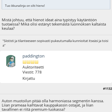
Tuo ikkunalinja on silti hieno!
Mistä johtuu, että hienot ideat aina typistyy käytäntöön
tuotaessa? Mikä olisi estänyt tekemästä luonnoksen kaltaista
keulaa?
"Siististi ja tilanteeseen sopivasti pukeutumalla kunnioitat itseäsi ja toisi
a"
paddington
Auktoriteetti
Viestit: 778
Kirjattu
#1132
05.06.17 - klo:11:15
Auton muotoilun pitää olla harmoniassa segmentin kanssa.
Liian prameaa kaihtavat kauppakassin ostajat, ja liian
tavallinen ei riitä premium-luokassa?