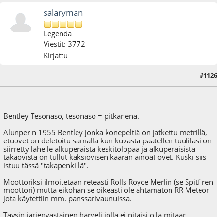
salaryman
Legenda
Viestit: 3772
Kirjattu
#1126
03.06.17 - klo:19:50
Bentley Tesonaso, tesonaso = pitkänenä.
Alunperin 1955 Bentley jonka konepeltiä on jatkettu metrillä,
etuovet on deletoitu samalla kun kuvasta päätellen tuulilasi on
siirretty lähelle alkuperäistä keskitolppaa ja alkuperäisistä
takaovista on tullut kaksiovisen kaaran ainoat ovet. Kuski siis
istuu tässä "takapenkillä".
Moottoriksi ilmoitetaan reteästi Rolls Royce Merlin (se Spitfiren
moottori) mutta eiköhän se oikeasti ole ahtamaton RR Meteor
jota käytettiin mm. panssarivaunuissa.
Täysin järjenvastainen härveli jolla ei pitaisi olla mitään