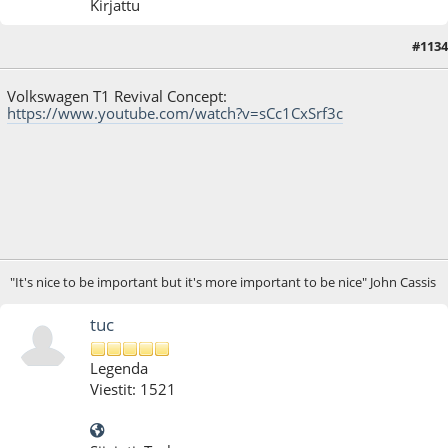
Kirjattu
#1134
20.06.17 - klo:16:39
Viimeisin muokkaus
: 20.06.17 - klo:16:59 käyttäjältä salaryman
Volkswagen T1 Revival Concept:
https://www.youtube.com/watch?v=sCc1CxSrf3c
"It's nice to be important but it's more important to be nice" John Cassis
tuc
Legenda
Viestit: 1521