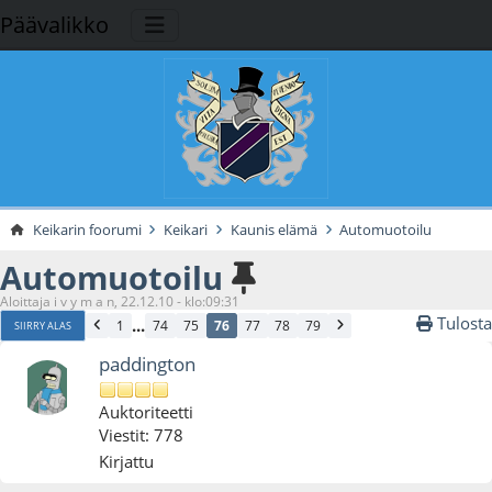
Päävalikko
Keikarin foorumi
Keikari
Kaunis elämä
Automuotoilu
Automuotoilu
Aloittaja i v y m a n, 22.12.10 - klo:09:31
Tulosta
...
1
74
75
76
77
78
79
SIIRRY ALAS
paddington
Auktoriteetti
Viestit: 778
Kirjattu