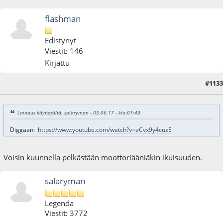
flashman
Edistynyt
Viestit: 146
Kirjattu
#1133
05.06.17 - klo:19:26
Lainaus käyttäjältä: salaryman - 05.06.17 - klo:01:49
Diggaan:
https://www.youtube.com/watch?v=aCvx9y4cuzE
Voisin kuunnella pelkästään moottoriääniäkin ikuisuuden.
salaryman
Legenda
Viestit: 3772