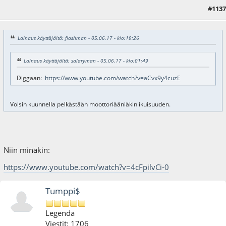
#1137
13.10.17 - klo:20:06
Lainaus käyttäjältä: flashman - 05.06.17 - klo:19:26
Lainaus käyttäjältä: salaryman - 05.06.17 - klo:01:49
Diggaan:
https://www.youtube.com/watch?v=aCvx9y4cuzE
Voisin kuunnella pelkästään moottoriääniäkin ikuisuuden.
Niin minäkin:
https://www.youtube.com/watch?v=4cFpilvCi-0
Tumppi$
Legenda
Viestit: 1706