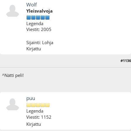
Wolf
Yleisvalvoja
Legenda
Viestit: 2005
Sijainti: Lohja
Kirjattu
#1136
13.10.17 - klo:09:53
^Nätti peli!
puu
Legenda
Viestit: 1152
Kirjattu