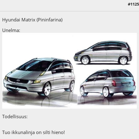
#1125
02.06.17 - klo:11:48
Hyundai Matrix (Pininfarina)
Unelma:
Todellisuus:
Tuo ikkunalinja on silti hieno!