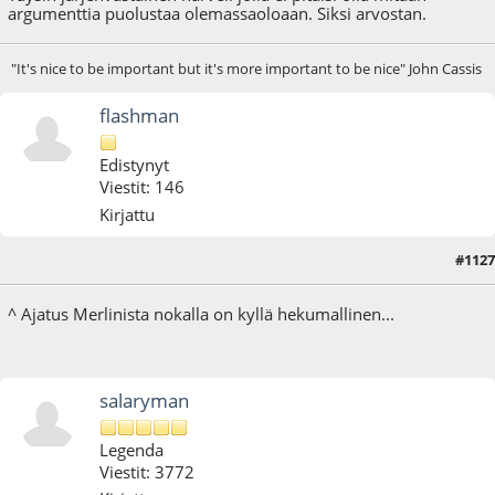
argumenttia puolustaa olemassaoloaan. Siksi arvostan.
"It's nice to be important but it's more important to be nice" John Cassis
flashman
Edistynyt
Viestit: 146
Kirjattu
#1127
03.06.17 - klo:20:02
^ Ajatus Merlinista nokalla on kyllä hekumallinen...
salaryman
Legenda
Viestit: 3772