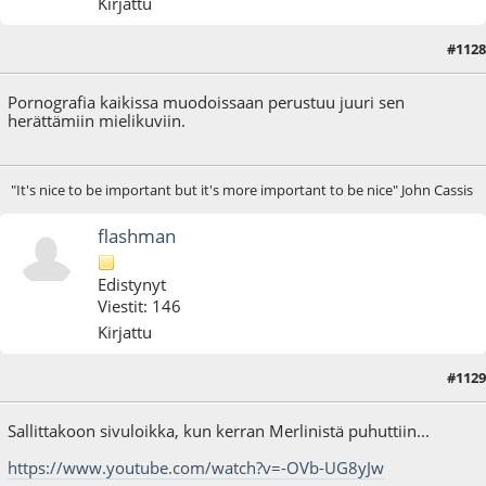
Kirjattu
#1128
03.06.17 - klo:22:49
Pornografia kaikissa muodoissaan perustuu juuri sen
herättämiin mielikuviin.
"It's nice to be important but it's more important to be nice" John Cassis
flashman
Edistynyt
Viestit: 146
Kirjattu
#1129
04.06.17 - klo:19:51
Sallittakoon sivuloikka, kun kerran Merlinistä puhuttiin...
https://www.youtube.com/watch?v=-OVb-UG8yJw