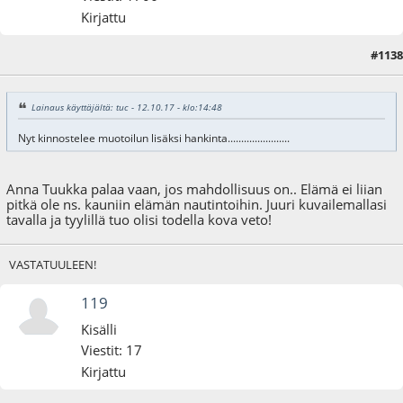
Kirjattu
#1138
13.10.17 - klo:22:54
Lainaus käyttäjältä: tuc - 12.10.17 - klo:14:48
Nyt kinnostelee muotoilun lisäksi hankinta.......................
Anna Tuukka palaa vaan, jos mahdollisuus on.. Elämä ei liian
pitkä ole ns. kauniin elämän nautintoihin. Juuri kuvailemallasi
tavalla ja tyylillä tuo olisi todella kova veto!
VASTATUULEEN!
119
Kisälli
Viestit: 17
Kirjattu