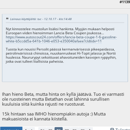
#1139
18.02.18 - klo:10:03
Lainaus käyttäjältä: tuc - 12.10.17 - klo:14:48
Nyt kinnostelee muotoilun lisäksi hankinta. Myyjän mukaan helposti
Euroopan viiden hienoimman Lancia Beta Coupen joukossa...
https://www.autoscout24.com/offers/lancia-beta-coupe-1-6-gasoline-
white-b5ccdd5a-641b-1046-e053-e350040afaee?cldtidx=11
Tuosta kun nousisi Persolit päässä kermanvärisessä pikeepaidassa,
petrolinvärisissä chinoissa, nuuskanruskeat Hi-Topit jalassa ja Nortti
huulessa. Naururypyt sekoittuvat ahavoituneiden kasvojen ryppyihin,
jotka ovat tulleet liiallisista paheista.
Ihan hieno Beta, mutta hinta on kyllä jäätävä. Tuo ei varmasti
ole ruosteinen mutta Betathan ovat lähinnä surullisen
kuuluisia siitä kuinka rajusti ne ruostuvat.
15k hintaan saa IMHO hienompiakin autoja :) Mutta
makuasioista ei kannata kiistellä.
Tulosta