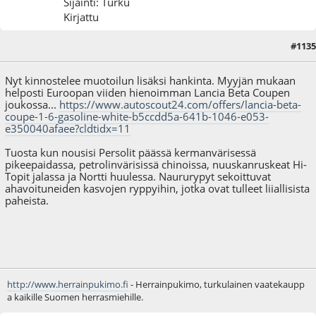
Sijainti: Turku
Kirjattu
#1135
12.10.17 - klo:14:48
Nyt kinnostelee muotoilun lisäksi hankinta. Myyjän mukaan
helposti Euroopan viiden hienoimman Lancia Beta Coupen
joukossa...
https://www.autoscout24.com/offers/lancia-beta-
coupe-1-6-gasoline-white-b5ccdd5a-641b-1046-e053-
e350040afaee?cldtidx=11
Tuosta kun nousisi Persolit päässä kermanvärisessä
pikeepaidassa, petrolinvärisissä chinoissa, nuuskanruskeat Hi-
Topit jalassa ja Nortti huulessa. Naururypyt sekoittuvat
ahavoituneiden kasvojen ryppyihin, jotka ovat tulleet liiallisista
paheista.
http://www.herrainpukimo.fi
- Herrainpukimo, turkulainen vaatekaupp
a kaikille Suomen herrasmiehille.