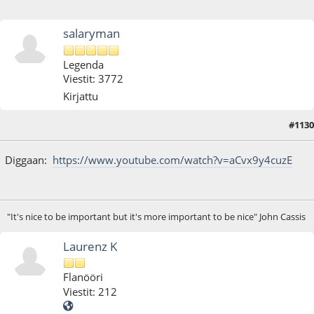
salaryman
Legenda
Viestit: 3772
Kirjattu
#1130
05.06.17 - klo:01:49
Diggaan:
https://www.youtube.com/watch?v=aCvx9y4cuzE
"It's nice to be important but it's more important to be nice" John Cassis
Laurenz K
Flanööri
Viestit: 212