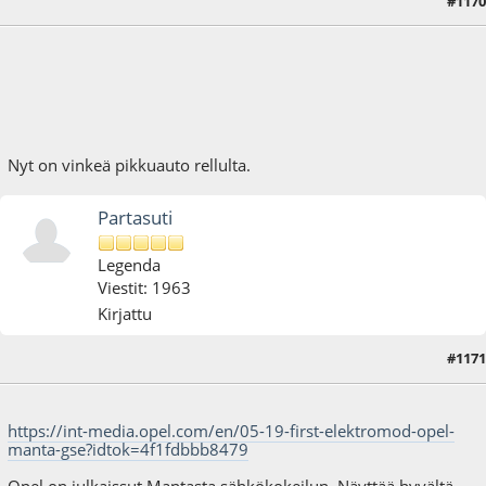
#1170
11.04.21 - klo:15:45
Nyt on vinkeä pikkuauto rellulta.
Partasuti
Legenda
Viestit: 1963
Kirjattu
#1171
20.05.21 - klo:15:30
https://int-media.opel.com/en/05-19-first-elektromod-opel-
manta-gse?idtok=4f1fdbbb8479
Opel on julkaissut Mantasta sähkökokeilun. Näyttää hyvältä.