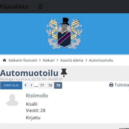
Päävalikko
Keikarin foorumi
Keikari
Kaunis elämä
Automuotoilu
Automuotoilu
Aloittaja i v y m a n, 22.12.10 - klo:09:31
Tulosta
...
1
77
78
79
SIIRRY ALAS
Ristimollo
Kisälli
Viestit: 28
Kirjattu