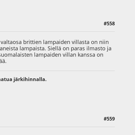
#558
valtaosa brittien lampaiden villasta on niin
neista lampaista. Siellä on paras ilmasto ja
ä suomalaisten lampaiden villan kanssa on
ää.
aatua järkihinnalla.
#559