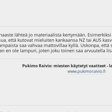
1
haaste lähteä jo materiaalista kertymään. Esimerkiksi 
ua, että kutovat mieluiten kankaansa NZ tai AUS kasva
ilampaista saa vahvaa mattovillaa kyllä. Uskonpa, ett
an en ole lampuri, joten joku toinen saa arvuutella lis
Pukimo Raivio: miesten käytetyt vaatteet - l
www.pukimoraivio.fi
6