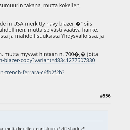
ksumuurin takana, mutta kokeilen,
e in USA-merkitty navy blazer �" siis
hdollinen, mutta selvästi vaativa hanke.
asta ja mahdollisuuksista Yhdysvalloissa, ja
n, mutta myyvät hintaan n. 700�,� jotta
n-blazer-copy?variant=48341277507830
n-trench-ferrara-c6fb2f2b?
#556
a, mutta kokeilen, onnistuuko "gift sharing"