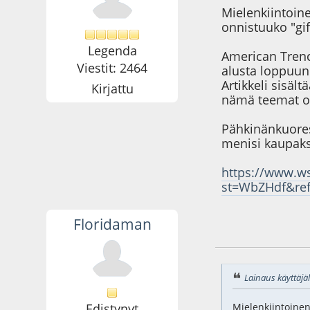
Mielenkiintoin
onnistuuko "gif
Legenda
American Trenc
Viestit: 2464
alusta loppuun
Artikkeli sisäl
Kirjattu
nämä teemat ova
Pähkinänkuores
menisi kaupaks
https://www.ws
st=WbZHdf&ref
Floridaman
27.05.25 - klo:11:5
Lainaus käyttäjäl
Edistynyt
Mielenkiintoinen