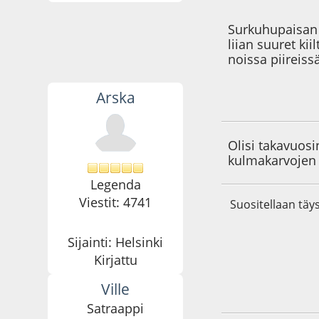
Surkuhupaisan 
liian suuret kii
noissa piireis
Arska
14.03.26 - klo:13:0
Olisi takavuos
kulmakarvojen 
Legenda
Viestit: 4741
Suositellaan täys
Sijainti: Helsinki
Kirjattu
Ville
15.03.26 - klo:11:3
Satraappi