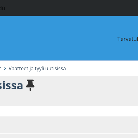
du
Tervetu
t
Vaatteet ja tyyli uutisissa
sissa
3
Viimeisin muokkaus
: 26.05.25 - klo:18:32 käyttäjältä Laurentius