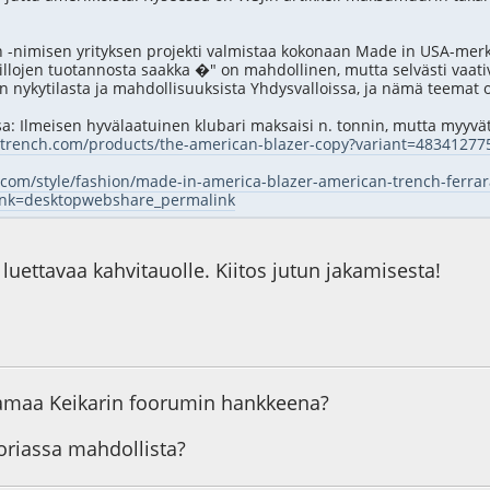
-nimisen yrityksen projekti valmistaa kokonaan Made in USA-merki
villojen tuotannosta saakka �" on mahdollinen, mutta selvästi vaativ
n nykytilasta ja mahdollisuuksista Yhdysvalloissa, ja nämä teemat o
: Ilmeisen hyvälaatuinen klubari maksaisi n. tonnin, mutta myyvät
ntrench.com/products/the-american-blazer-copy?variant=48341277
.com/style/fashion/made-in-america-blazer-american-trench-ferrar
ink=desktopwebshare_permalink
uettavaa kahvitauolle. Kiitos jutun jakamisesta!
3
amaa Keikarin foorumin hankkeena?
oriassa mahdollista?