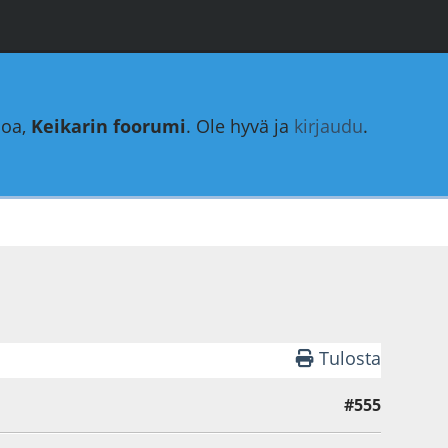
loa,
Keikarin foorumi
. Ole hyvä ja
kirjaudu
.
Tulosta
#555