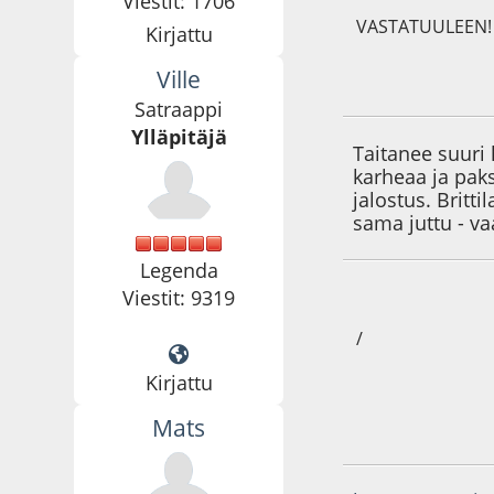
Viestit: 1706
VASTATUULEEN!
Kirjattu
Ville
29.05.25 - klo:20:1
Satraappi
Ylläpitäjä
Taitanee suuri 
karheaa ja paks
jalostus. Britt
sama juttu - va
Legenda
Viestit: 9319
/
Kirjattu
Mats
10.03.26 - klo:09:0