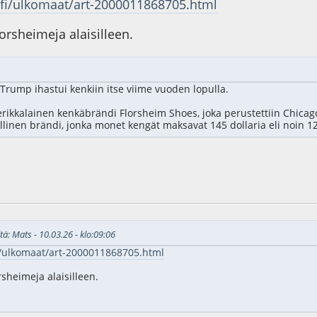
.fi/ulkomaat/art-2000011868705.html
orsheimeja alaisilleen.
ump ihastui kenkiin itse viime vuoden lopulla.
rikkalainen kenkäbrändi Florsheim Shoes, joka perustettiin Chic
llinen brändi, jonka monet kengät maksavat 145 dollaria eli noin 1
7
tä: Mats - 10.03.26 - klo:09:06
i/ulkomaat/art-2000011868705.html
sheimeja alaisilleen.