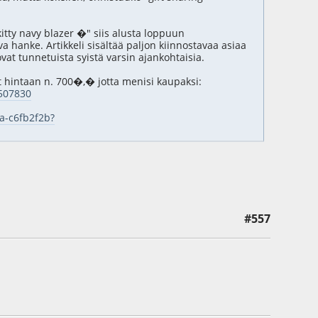
tty navy blazer �" siis alusta loppuun
a hanke. Artikkeli sisältää paljon kiinnostavaa asiaa
vat tunnetuista syistä varsin ajankohtaisia.
 hintaan n. 700�,� jotta menisi kaupaksi:
507830
a-c6fb2f2b?
#557