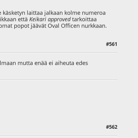
 käsketyn laittaa jalkaan kolme numeroa
veikkaan että
Keikari approved
tarkoittaa
 omat popot jäävät Oval Officen nurkkaan.
#561
ailmaan mutta enää ei aiheuta edes
#562