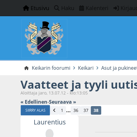
Etusivu
Haku
Kalenteri
Kirjau
Keikarin foorumi
Keikari
Asut ja pukinee
Vaatteet ja tyyli uuti
Aloittaja jaro, 13.07.12 - klo:13:05
« Edellinen
-
Seuraava »
...
1
36
37
38
SIIRRY ALAS
Laurentius
26.05.25 - klo:18:2