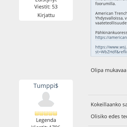
foorumilla.
Viestit: 53
American Trench 
Kirjattu
Yhdysvalloissa, 
vaateteollisuude
Pähkinänkuoressa
https://america
https://www.wsj
st=WbZHdf&refl
Olipa mukavaa l
Tumppi$
29.05.25 - klo:17:1
Kokeillaanko s
Olisiko edes te
Legenda