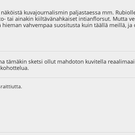
näköistä kuvajournalismin paljastaessa mm. Rubiolle
lto- tai ainakin kiiltävänahkaiset intianflorsut. Mutta 
sä hieman vahvempaa suositusta kuin täällä meillä, ja
6
ina tämäkin sketsi ollut mahdoton kuvitella reaalima
kohottelua.
raittiutta.
1