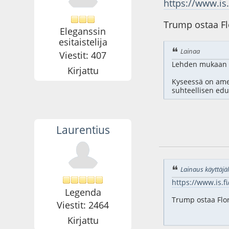
https://www.is
Trump ostaa Fl
Eleganssin
esitaistelija
Lainaa
Viestit: 407
Lehden mukaan Tr
Kirjattu
Kyseessä on ame
suhteellisen edu
Laurentius
13.03.26 - klo:17:4
Lainaus käyttäjäl
https://www.is.f
Legenda
Trump ostaa Flor
Viestit: 2464
Kirjattu