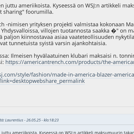
en juttu ameriikoista. Kyseessä on WSJ:n artikkeli ma
t sharing" foorumilla.
h -nimisen yrityksen projekti valmistaa kokonaan Mad
 Yhdysvalloissa, villojen tuotannosta saakka �" on ma
tää paljon kiinnostavaa asiaa vaateteollisuuden nykytil
t tunnetuista syistä varsin ajankohtaisia.
sa: Ilmeisen hyvälaatuinen klubari maksaisi n. tonni
i:
https://americantrench.com/products/the-america
j.com/style/fashion/made-in-america-blazer-america
link=desktopwebshare_permalink
5
tä: Laurentius - 26.05.25 - klo:18:23
 juttu ameriikoista. Kyseessä on WSJ:n artikkeli maksumuurin takan