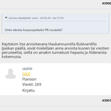
#3900
20.05.24 - klo:21:38
Lainaus käyttäjältä: uuno - 20.05.24 - klo:15:55
Onko ideoita korjauspaikaksi PK-seudulla?
Käyttäisin itse arvioitavana Haukanvuorella Bulevardilla
(paikan päällä, eivät mielellään anna arvioita kuvien tai viestien
perusteella), siellä on ainakin tunnetusti hepasta ja Aldeneista
kokemusta.
uuno
Flanööri
Viestit: 269
Kirjattu
#3901
31.05.24 - klo:19:29