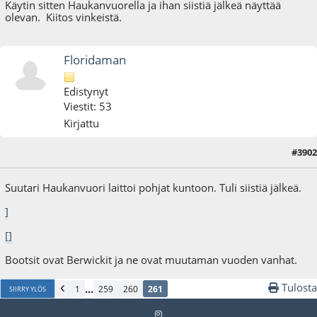
Käytin sitten Haukanvuorella ja ihan siistiä jälkeä näyttää
olevan. Kiitos vinkeistä.
Floridaman
Edistynyt
Viestit: 53
Kirjattu
#3902
11.07.24 - klo:14:47
Viimeisin muokkaus
: 02.06.25 - klo:12:35 käyttäjältä Floridaman
Suutari Haukanvuori laittoi pohjat kuntoon. Tuli siistiä jälkeä.
]
[]
Bootsit ovat Berwickit ja ne ovat muutaman vuoden vanhat.
Tulosta
...
1
259
260
261
SIIRRY YLÖS