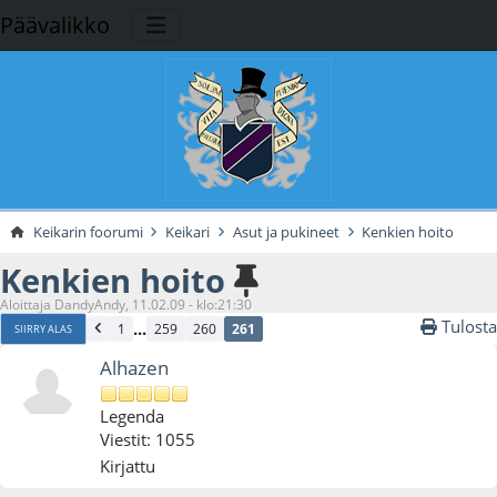
Päävalikko
Keikarin foorumi
Keikari
Asut ja pukineet
Kenkien hoito
Kenkien hoito
Aloittaja DandyAndy, 11.02.09 - klo:21:30
Tulosta
...
1
259
260
261
SIIRRY ALAS
Alhazen
Legenda
Viestit: 1055
Kirjattu