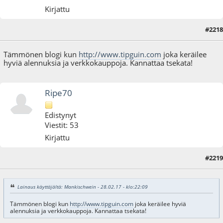
Kirjattu
#2218
28.02.17 - klo:22:09
Tämmönen blogi kun
http://www.tipguin.com
joka keräilee
hyviä alennuksia ja verkkokauppoja. Kannattaa tsekata!
Ripe70
Edistynyt
Viestit: 53
Kirjattu
#2219
01.03.17 - klo:06:47
Lainaus käyttäjältä: Mankischwein - 28.02.17 - klo:22:09
Tämmönen blogi kun
http://www.tipguin.com
joka keräilee hyviä
alennuksia ja verkkokauppoja. Kannattaa tsekata!