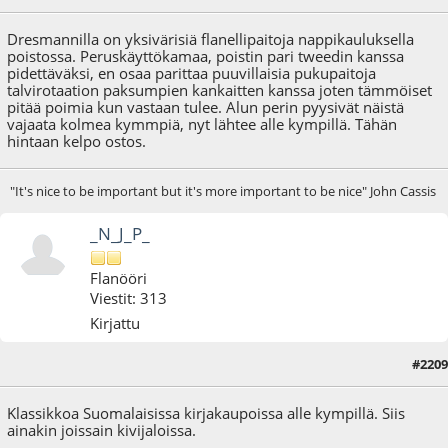
Dresmannilla on yksivärisiä flanellipaitoja nappikauluksella
poistossa. Peruskäyttökamaa, poistin pari tweedin kanssa
pidettäväksi, en osaa parittaa puuvillaisia pukupaitoja
talvirotaation paksumpien kankaitten kanssa joten tämmöiset
pitää poimia kun vastaan tulee. Alun perin pyysivät näistä
vajaata kolmea kymmpiä, nyt lähtee alle kympillä. Tähän
hintaan kelpo ostos.
"It's nice to be important but it's more important to be nice" John Cassis
_N_J_P_
Flanööri
Viestit: 313
Kirjattu
#2209
10.01.17 - klo:15:52
Klassikkoa Suomalaisissa kirjakaupoissa alle kympillä. Siis
ainakin joissain kivijaloissa.