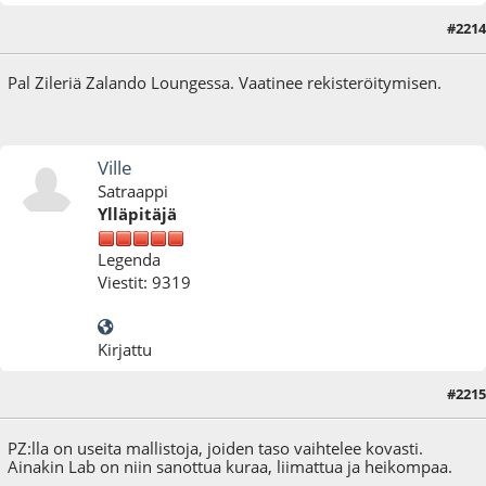
#2214
17.02.17 - klo:08:05
Pal Zileriä Zalando Loungessa. Vaatinee rekisteröitymisen.
Ville
Satraappi
Ylläpitäjä
Legenda
Viestit: 9319
Kirjattu
#2215
17.02.17 - klo:15:06
PZ:lla on useita mallistoja, joiden taso vaihtelee kovasti.
Ainakin Lab on niin sanottua kuraa, liimattua ja heikompaa.