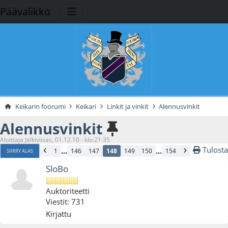
Päävalikko
Keikarin foorumi
Keikari
Linkit ja vinkit
Alennusvinkit
Alennusvinkit
Aloittaja Jälkiviisas, 01.12.10 - klo:21:35
Tulosta
...
...
1
146
147
148
149
150
154
SIIRRY ALAS
SloBo
Auktoriteetti
Viestit: 731
Kirjattu