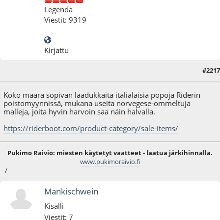
Legenda
Viestit: 9319
Kirjattu
#2217
26.02.17 - klo:18:29
Koko määrä sopivan laadukkaita italialaisia popoja Riderin
poistomyynnissä, mukana useita norvegese-ommeltuja
malleja, joita hyvin harvoin saa näin halvalla.
https://riderboot.com/product-category/sale-items/
Pukimo Raivio: miesten käytetyt vaatteet - laatua järkihinnalla.
www.pukimoraivio.fi
/
Mankischwein
Kisälli
Viestit: 7