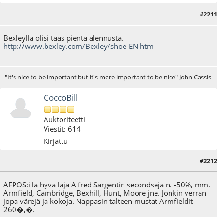
#2211
25.01.17 - klo:21:24
Bexleyllä olisi taas pientä alennusta.
http://www.bexley.com/Bexley/shoe-EN.htm
"It's nice to be important but it's more important to be nice" John Cassis
CoccoBill
Auktoriteetti
Viestit: 614
Kirjattu
#2212
03.02.17 - klo:12:32
AFPOS:illa hyvä läjä Alfred Sargentin secondseja n. -50%, mm.
Armfield, Cambridge, Bexhill, Hunt, Moore jne. Jonkin verran
jopa värejä ja kokoja. Nappasin talteen mustat Armfieldit
260�,�.