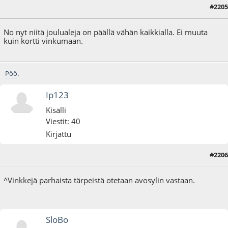
#2205
25.12.16 - klo:19:01
No nyt niitä joulualeja on päällä vähän kaikkialla. Ei muuta
kuin kortti vinkumaan.
Pöö
.
Ip123
Kisälli
Viestit: 40
Kirjattu
#2206
25.12.16 - klo:22:48
^Vinkkejä parhaista tärpeistä otetaan avosylin vastaan.
SloBo