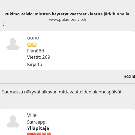
Pukimo Raivio: miesten käytetyt vaatteet - laatua järkihinnalla.
www.pukimoraivio.fi
/
uuno
Flanööri
Viestit: 269
Kirjattu
#2216
24.02.17 - klo:21:13
Saumassa näkyvät alkavan mittavaatteiden alennuspäivät.
Ville
Satraappi
Ylläpitäjä