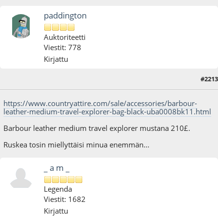
paddington
Auktoriteetti
Viestit: 778
Kirjattu
#2213
13.02.17 - klo:23:33
https://www.countryattire.com/sale/accessories/barbour-
leather-medium-travel-explorer-bag-black-uba0008bk11.html
Barbour leather medium travel explorer mustana 210£.
Ruskea tosin miellyttäisi minua enemmän...
_ a m _
Legenda
Viestit: 1682
Kirjattu