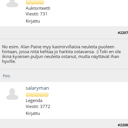
Auktoriteetti
Viestit: 731
Kirjattu
#2207
25.12.16 - klo:23:41
No esim. Alan Paine myy kasmirvillaisia neuleita puoleen
hintaan, jossa niitä kehtaa jo harkita ostavansa. :) Toki en ole
ikinä kyseisen puljun neuleita ostanut, mutta näyttävät ihan
hyville.
Pöö
.
salaryman
Legenda
Viestit: 3772
Kirjattu
#2208
31.12.16 - klo:13:46