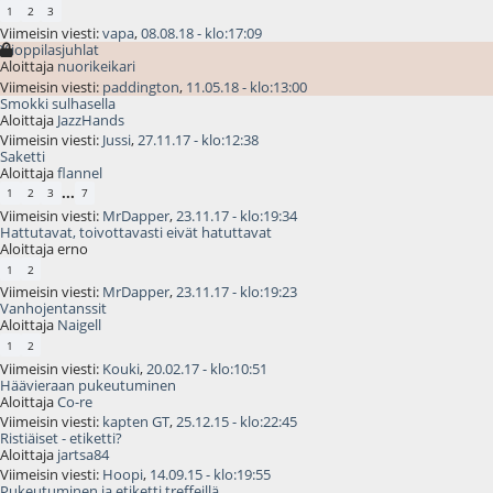
1
2
3
Viimeisin viesti:
vapa
,
08.08.18 - klo:17:09
Ylioppilasjuhlat
Aloittaja
nuorikeikari
Viimeisin viesti:
paddington
,
11.05.18 - klo:13:00
Smokki sulhasella
Aloittaja
JazzHands
Viimeisin viesti:
Jussi
,
27.11.17 - klo:12:38
Saketti
Aloittaja
flannel
...
1
2
3
7
Viimeisin viesti:
MrDapper
,
23.11.17 - klo:19:34
Hattutavat, toivottavasti eivät hatuttavat
Aloittaja erno
1
2
Viimeisin viesti:
MrDapper
,
23.11.17 - klo:19:23
Vanhojentanssit
Aloittaja
Naigell
1
2
Viimeisin viesti:
Kouki
,
20.02.17 - klo:10:51
Häävieraan pukeutuminen
Aloittaja
Co-re
Viimeisin viesti:
kapten GT
,
25.12.15 - klo:22:45
Ristiäiset - etiketti?
Aloittaja
jartsa84
Viimeisin viesti:
Hoopi
,
14.09.15 - klo:19:55
Pukeutuminen ja etiketti treffeillä