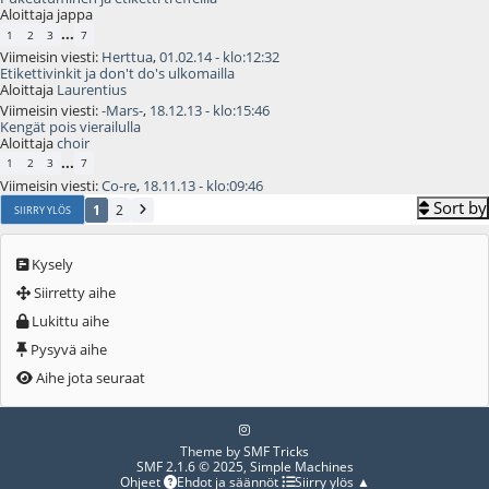
Aloittaja jappa
...
1
2
3
7
Viimeisin viesti:
Herttua
,
01.02.14 - klo:12:32
Etikettivinkit ja don't do's ulkomailla
Aloittaja
Laurentius
Viimeisin viesti:
-Mars-
,
18.12.13 - klo:15:46
Kengät pois vierailulla
Aloittaja
choir
...
1
2
3
7
Viimeisin viesti:
Co-re
,
18.11.13 - klo:09:46
Sort by
1
2
SIIRRY YLÖS
Kysely
Siirretty aihe
Lukittu aihe
Pysyvä aihe
Aihe jota seuraat
Theme by
SMF Tricks
SMF 2.1.6 © 2025
,
Simple Machines
Ohjeet
Ehdot ja säännöt
Siirry ylös ▲