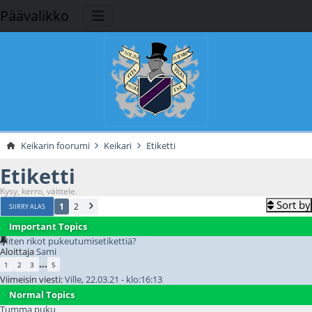
Päävalikko
Keikarin foorumi
Keikari
Etiketti
Etiketti
Kysy, kerro, väittele.
Sort by
1
2
SIIRRY ALAS
Important Topics
Miten rikot pukeutumisetikettiä?
Aloittaja
Sami
...
1
2
3
5
Viimeisin viesti:
Ville
,
22.03.21 - klo:16:13
Normal Topics
Tumma puku