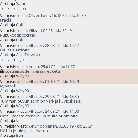
Aloittaja
Sami
...
1
2
3
13
Viimeisin viesti:
Oliver Twist
,
16.12.25 - klo:16:39
Frakki
Aloittaja
Colt
Viimeisin viesti:
Ville
,
11.02.23 - klo:22:49
Pukukoodi: cocktail
Aloittaja
Colt
Viimeisin viesti:
Alhazen
,
28.03.22 - klo:15:47
Hautajaisetiketti
Aloittaja
Alex Entwistle
...
1
2
3
10
Viimeisin viesti:
Arska
,
25.01.22 - klo:11:47
Väitöstilaisuuden vieraan etiketti
Aloittaja
Willy90
Viimeisin viesti:
Alhazen
,
01.10.21 - klo:10:29
Pyhäpuku
Aloittaja
Willy90
Viimeisin viesti:
Alhazen
,
29.08.21 - klo:13:35
Tumman puvun solmion väri- ja kuvioskaala
Aloittaja
Willy90
Viimeisin viesti:
Alhazen
,
24.08.21 - klo:14:00
Hattu päässä aterialla - ja muita huomioita
Aloittaja
Ville
Viimeisin viesti:
Ketunpoikanen
,
03.03.19 - klo:23:24
Häihin jotain ylle sulhaselle
Aloittaja
Ben