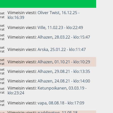
Viimeisin viesti:
Oliver Twist
,
16.12.25 -
set
rat
klo:16:39
set
Viimeisin viesti:
Ville
,
11.02.23 - klo:22:49
rat
set
Viimeisin viesti:
Alhazen
,
28.03.22 - klo:15:47
rat
set
Viimeisin viesti:
Arska
,
25.01.22 - klo:11:47
rat
set
Viimeisin viesti:
Alhazen
,
01.10.21 - klo:10:29
rat
set
Viimeisin viesti:
Alhazen
,
29.08.21 - klo:13:35
rat
set
Viimeisin viesti:
Alhazen
,
24.08.21 - klo:14:00
rat
Viimeisin viesti:
Ketunpoikanen
,
03.03.19 -
set
rat
klo:23:24
set
Viimeisin viesti:
vapa
,
08.08.18 - klo:17:09
rat
Viimeisin viesti:
paddington
,
11.05.18 -