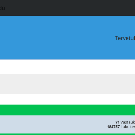
du
Tervetu
71
Vastauk
184757
Lukuker