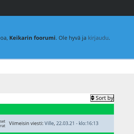
loa,
Keikarin foorumi
. Ole hyvä ja
kirjaudu
.
Sort by
set
Viimeisin viesti:
Ville
,
22.03.21 - klo:16:13
rat