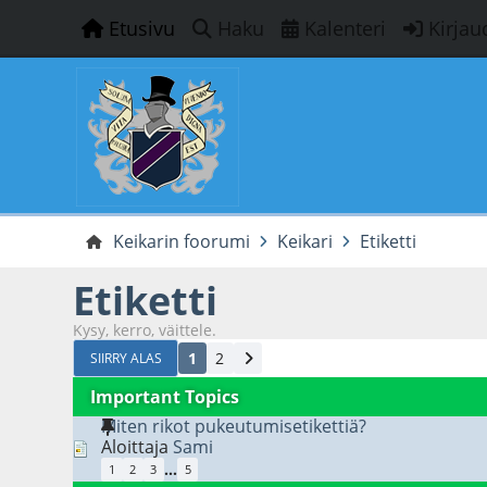
Etusivu
Haku
Kalenteri
Kirjau
Keikarin foorumi
Keikari
Etiketti
Etiketti
Kysy, kerro, väittele.
1
2
SIIRRY ALAS
Important Topics
Miten rikot pukeutumisetikettiä?
Aloittaja
Sami
...
1
2
3
5