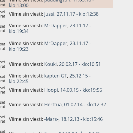
set
rat
klo:13:00
set
Viimeisin viesti:
Jussi
,
27.11.17 - klo:12:38
rat
Viimeisin viesti:
MrDapper
,
23.11.17 -
set
rat
klo:19:34
Viimeisin viesti:
MrDapper
,
23.11.17 -
set
rat
klo:19:23
set
Viimeisin viesti:
Kouki
,
20.02.17 - klo:10:51
rat
Viimeisin viesti:
kapten GT
,
25.12.15 -
set
rat
klo:22:45
set
Viimeisin viesti:
Hoopi
,
14.09.15 - klo:19:55
rat
set
Viimeisin viesti:
Herttua
,
01.02.14 - klo:12:32
rat
set
Viimeisin viesti:
-Mars-
,
18.12.13 - klo:15:46
rat
set