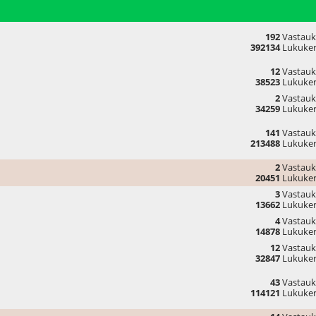
192
Vastauk
392134
Lukuker
12
Vastauk
38523
Lukuker
2
Vastauk
34259
Lukuker
141
Vastauk
213488
Lukuker
2
Vastauk
20451
Lukuker
3
Vastauk
13662
Lukuker
4
Vastauk
14878
Lukuker
12
Vastauk
32847
Lukuker
43
Vastauk
114121
Lukuker