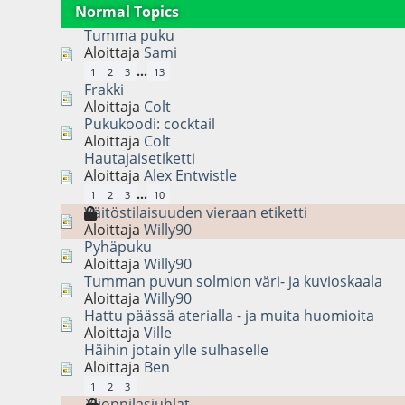
Normal Topics
Tumma puku
Aloittaja
Sami
...
1
2
3
13
Frakki
Aloittaja
Colt
Pukukoodi: cocktail
Aloittaja
Colt
Hautajaisetiketti
Aloittaja
Alex Entwistle
...
1
2
3
10
Väitöstilaisuuden vieraan etiketti
Aloittaja
Willy90
Pyhäpuku
Aloittaja
Willy90
Tumman puvun solmion väri- ja kuvioskaala
Aloittaja
Willy90
Hattu päässä aterialla - ja muita huomioita
Aloittaja
Ville
Häihin jotain ylle sulhaselle
Aloittaja
Ben
1
2
3
Ylioppilasjuhlat