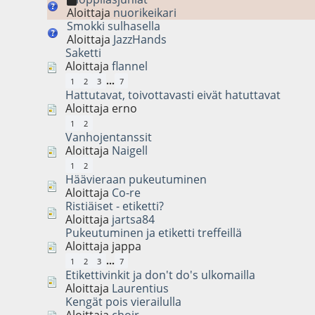
Aloittaja
nuorikeikari
Smokki sulhasella
Aloittaja
JazzHands
Saketti
Aloittaja
flannel
...
1
2
3
7
Hattutavat, toivottavasti eivät hatuttavat
Aloittaja erno
1
2
Vanhojentanssit
Aloittaja
Naigell
1
2
Häävieraan pukeutuminen
Aloittaja
Co-re
Ristiäiset - etiketti?
Aloittaja
jartsa84
Pukeutuminen ja etiketti treffeillä
Aloittaja jappa
...
1
2
3
7
Etikettivinkit ja don't do's ulkomailla
Aloittaja
Laurentius
Kengät pois vierailulla