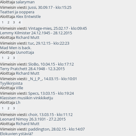
Aloittaja
salaryman
Viimeisin viesti:
Jussi
,
30.09.17 - klo:15:25
Teatteri ja ooppera
Aloittaja
Alex Entwistle
1
2
3
4
Viimeisin viesti:
Vintage-mies
,
25.02.17 - klo:09:45
Lemmy Kilmister 24.12.1945 - 28.12.2015
Aloittaja
Richard Mutt
Viimeisin viesti:
tuc
,
29.12.15 - klo:22:23
Mad Men is back.
Aloittaja
Uunottaja
1
2
3
Viimeisin viesti:
SloBo
,
10.04.15 - klo:17:12
Terry Pratchett 28.4.1948 - 12.3.2015
Aloittaja
Richard Mutt
Viimeisin viesti:
_N_J_P_
,
14.03.15 - klo:10:01
Tyylikirjoista
Aloittaja
Ville
Viimeisin viesti:
Specs
,
13.03.15 - klo:19:24
Klassisen musiikin vinkkiketju
Aloittaja
Lh
1
2
3
Viimeisin viesti:
choir
,
13.03.15 - klo:11:12
Leonard Nimoy 26.3.1931 - 27.2.2015
Aloittaja
Richard Mutt
Viimeisin viesti:
paddington
,
28.02.15 - klo:14:07
Elokuvien ystäviä?