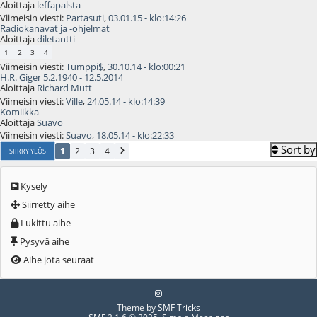
Aloittaja
leffapalsta
Viimeisin viesti:
Partasuti
,
03.01.15 - klo:14:26
Radiokanavat ja -ohjelmat
Aloittaja
diletantti
1
2
3
4
Viimeisin viesti:
Tumppi$
,
30.10.14 - klo:00:21
H.R. Giger 5.2.1940 - 12.5.2014
Aloittaja
Richard Mutt
Viimeisin viesti:
Ville
,
24.05.14 - klo:14:39
Komiikka
Aloittaja
Suavo
Viimeisin viesti:
Suavo
,
18.05.14 - klo:22:33
Sort by
1
2
3
4
SIIRRY YLÖS
Kysely
Siirretty aihe
Lukittu aihe
Pysyvä aihe
Aihe jota seuraat
Theme by
SMF Tricks