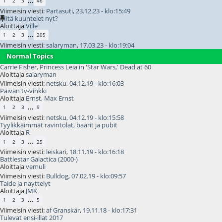
...
1
2
3
46
Viimeisin viesti:
Partasuti
,
23.12.23 - klo:15:49
Mitä kuuntelet nyt?
Aloittaja
Ville
...
1
2
3
205
Viimeisin viesti:
salaryman
,
17.03.23 - klo:19:04
Normal Topics
Carrie Fisher, Princess Leia in 'Star Wars,' Dead at 60
Aloittaja
salaryman
Viimeisin viesti:
netsku
,
04.12.19 - klo:16:03
Päivän tv-vinkki
Aloittaja
Ernst, Max Ernst
...
1
2
3
9
Viimeisin viesti:
netsku
,
04.12.19 - klo:15:58
Tyylikkäimmät ravintolat, baarit ja pubit
Aloittaja
R
...
1
2
3
25
Viimeisin viesti:
leiskari
,
18.11.19 - klo:16:18
Battlestar Galactica (2000-)
Aloittaja
vemuli
Viimeisin viesti:
Bulldog
,
07.02.19 - klo:09:57
Taide ja näyttelyt
Aloittaja
JMK
...
1
2
3
5
Viimeisin viesti:
af Granskär
,
19.11.18 - klo:17:31
Tulevat ensi-illat 2017