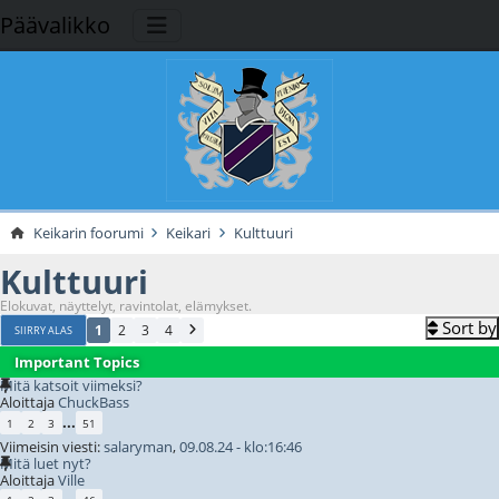
Päävalikko
Keikarin foorumi
Keikari
Kulttuuri
Kulttuuri
Elokuvat, näyttelyt, ravintolat, elämykset.
Sort by
1
2
3
4
SIIRRY ALAS
Important Topics
Mitä katsoit viimeksi?
Aloittaja
ChuckBass
...
1
2
3
51
Viimeisin viesti:
salaryman
,
09.08.24 - klo:16:46
Mitä luet nyt?
Aloittaja
Ville