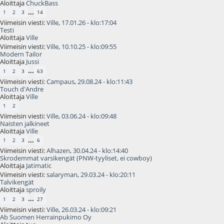
Aloittaja
ChuckBass
...
1
2
3
14
Viimeisin viesti:
Ville
,
17.01.26 - klo:17:04
Testi
Aloittaja
Ville
Viimeisin viesti:
Ville
,
10.10.25 - klo:09:55
Modern Tailor
Aloittaja
Jussi
...
1
2
3
63
Viimeisin viesti:
Campaus
,
29.08.24 - klo:11:43
Touch d'Andre
Aloittaja
Ville
1
2
Viimeisin viesti:
Ville
,
03.06.24 - klo:09:48
Naisten jalkineet
Aloittaja
Ville
...
1
2
3
6
Viimeisin viesti:
Alhazen
,
30.04.24 - klo:14:40
Skrodemmat varsikengät (PNW-tyyliset, ei cowboy)
Aloittaja
Jatimatic
Viimeisin viesti:
salaryman
,
29.03.24 - klo:20:11
Talvikengät
Aloittaja
sproily
...
1
2
3
27
Viimeisin viesti:
Ville
,
26.03.24 - klo:09:21
Ab Suomen Herrainpukimo Oy