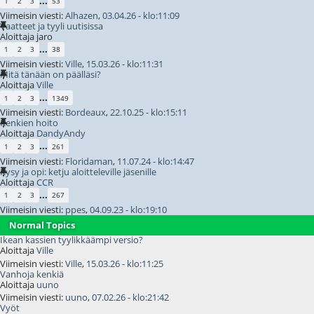
...
1
2
3
53
Viimeisin viesti:
Alhazen
,
03.04.26 - klo:11:09
Vaatteet ja tyyli uutisissa
Aloittaja jaro
...
1
2
3
38
Viimeisin viesti:
Ville
,
15.03.26 - klo:11:31
Mitä tänään on päälläsi?
Aloittaja
Ville
...
1
2
3
1349
Viimeisin viesti:
Bordeaux
,
22.10.25 - klo:15:11
Kenkien hoito
Aloittaja
DandyAndy
...
1
2
3
261
Viimeisin viesti:
Floridaman
,
11.07.24 - klo:14:47
Kysy ja opi: ketju aloitteleville jäsenille
Aloittaja
CCR
...
1
2
3
267
Viimeisin viesti:
ppes
,
04.09.23 - klo:19:10
Normal Topics
Ikean kassien tyylikkäämpi versio?
Aloittaja
Ville
Viimeisin viesti:
Ville
,
15.03.26 - klo:11:25
Vanhoja kenkiä
Aloittaja
uuno
Viimeisin viesti:
uuno
,
07.02.26 - klo:21:42
Vyöt