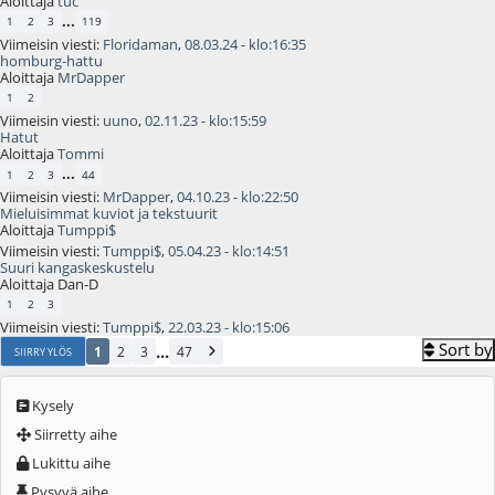
Aloittaja
tuc
...
1
2
3
119
Viimeisin viesti:
Floridaman
,
08.03.24 - klo:16:35
homburg-hattu
Aloittaja
MrDapper
1
2
Viimeisin viesti:
uuno
,
02.11.23 - klo:15:59
Hatut
Aloittaja
Tommi
...
1
2
3
44
Viimeisin viesti:
MrDapper
,
04.10.23 - klo:22:50
Mieluisimmat kuviot ja tekstuurit
Aloittaja
Tumppi$
Viimeisin viesti:
Tumppi$
,
05.04.23 - klo:14:51
Suuri kangaskeskustelu
Aloittaja Dan-D
1
2
3
Viimeisin viesti:
Tumppi$
,
22.03.23 - klo:15:06
Sort by
...
1
2
3
47
SIIRRY YLÖS
Kysely
Siirretty aihe
Lukittu aihe
Pysyvä aihe