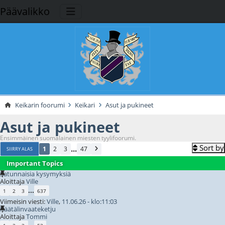
Päävalikko
Keikarin foorumi
Keikari
Asut ja pukineet
Asut ja pukineet
Ensimmäinen suomalainen miesten tyylifoorumi.
Sort by
...
1
2
3
47
SIIRRY ALAS
Important Topics
Satunnaisia kysymyksiä
Aloittaja
Ville
...
1
2
3
637
Viimeisin viesti:
Ville
,
11.06.26 - klo:11:03
Räätälinvaateketju
Aloittaja
Tommi