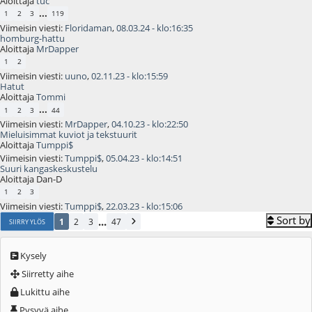
Aloittaja
tuc
...
1
2
3
119
Viimeisin viesti:
Floridaman
,
08.03.24 - klo:16:35
homburg-hattu
Aloittaja
MrDapper
1
2
Viimeisin viesti:
uuno
,
02.11.23 - klo:15:59
Hatut
Aloittaja
Tommi
...
1
2
3
44
Viimeisin viesti:
MrDapper
,
04.10.23 - klo:22:50
Mieluisimmat kuviot ja tekstuurit
Aloittaja
Tumppi$
Viimeisin viesti:
Tumppi$
,
05.04.23 - klo:14:51
Suuri kangaskeskustelu
Aloittaja Dan-D
1
2
3
Viimeisin viesti:
Tumppi$
,
22.03.23 - klo:15:06
Sort by
...
1
2
3
47
SIIRRY YLÖS
Kysely
Siirretty aihe
Lukittu aihe
Pysyvä aihe