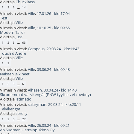
Aloittaja
ChuckBass
...
1
2
3
14
Viimeisin viesti:
Ville
,
17.01.26 - klo:17:04
Testi
Aloittaja
Ville
Viimeisin viesti:
Ville
,
10.10.25 - klo:09:55
Modern Tailor
Aloittaja
Jussi
...
1
2
3
63
Viimeisin viesti:
Campaus
,
29.08.24 - klo:11:43
Touch d'Andre
Aloittaja
Ville
1
2
Viimeisin viesti:
Ville
,
03.06.24 - klo:09:48
Naisten jalkineet
Aloittaja
Ville
...
1
2
3
6
Viimeisin viesti:
Alhazen
,
30.04.24 - klo:14:40
Skrodemmat varsikengät (PNW-tyyliset, ei cowboy)
Aloittaja
Jatimatic
Viimeisin viesti:
salaryman
,
29.03.24 - klo:20:11
Talvikengät
Aloittaja
sproily
...
1
2
3
27
Viimeisin viesti:
Ville
,
26.03.24 - klo:09:21
Ab Suomen Herrainpukimo Oy