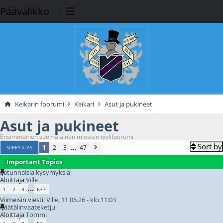
Päävalikko
Keikarin foorumi
Keikari
Asut ja pukineet
Asut ja pukineet
Ensimmäinen suomalainen miesten tyylifoorumi.
Sort by
...
1
2
3
47
SIIRRY ALAS
Important Topics
Satunnaisia kysymyksiä
Aloittaja
Ville
...
1
2
3
637
Viimeisin viesti:
Ville
,
11.06.26 - klo:11:03
Räätälinvaateketju
Aloittaja
Tommi