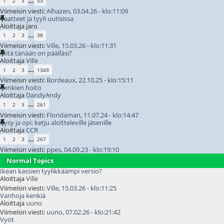
...
1
2
3
53
Viimeisin viesti:
Alhazen
,
03.04.26 - klo:11:09
Vaatteet ja tyyli uutisissa
Aloittaja jaro
...
1
2
3
38
Viimeisin viesti:
Ville
,
15.03.26 - klo:11:31
Mitä tänään on päälläsi?
Aloittaja
Ville
...
1
2
3
1349
Viimeisin viesti:
Bordeaux
,
22.10.25 - klo:15:11
Kenkien hoito
Aloittaja
DandyAndy
...
1
2
3
261
Viimeisin viesti:
Floridaman
,
11.07.24 - klo:14:47
Kysy ja opi: ketju aloitteleville jäsenille
Aloittaja
CCR
...
1
2
3
267
Viimeisin viesti:
ppes
,
04.09.23 - klo:19:10
Normal Topics
Ikean kassien tyylikkäämpi versio?
Aloittaja
Ville
Viimeisin viesti:
Ville
,
15.03.26 - klo:11:25
Vanhoja kenkiä
Aloittaja
uuno
Viimeisin viesti:
uuno
,
07.02.26 - klo:21:42
Vyöt