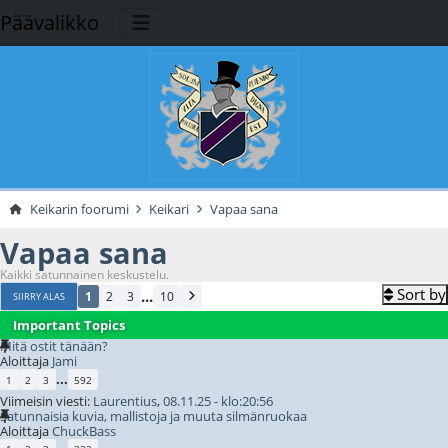
Päävalikko
Keikarin foorumi
Keikari
Vapaa sana
Vapaa sana
Kaikki satunnainen keskustelu.
Sort by
...
1
2
3
10
SIIRRY ALAS
Important Topics
Mitä ostit tänään?
Aloittaja
Jami
...
1
2
3
592
Viimeisin viesti:
Laurentius
,
08.11.25 - klo:20:56
Satunnaisia kuvia, mallistoja ja muuta silmänruokaa
Aloittaja
ChuckBass