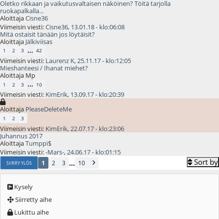
Oletko rikkaan ja vaikutusvaltaisen näköinen? Töitä tarjolla
ruokapalkalla...
Aloittaja
Cisne36
Viimeisin viesti:
Cisne36
,
13.01.18 - klo:06:08
Mitä ostaisit tänään jos löytäisit?
Aloittaja
Jälkiviisas
...
1
2
3
42
Viimeisin viesti:
Laurenz K
,
25.11.17 - klo:12:05
Mieshanteesi / Ihanat miehet?
Aloittaja Mp
...
1
2
3
10
Viimeisin viesti:
KimErik
,
13.09.17 - klo:20:39
.
Aloittaja
PleaseDeleteMe
1
2
3
Viimeisin viesti:
KimErik
,
22.07.17 - klo:23:06
Juhannus 2017
Aloittaja
Tumppi$
Viimeisin viesti:
-Mars-
,
24.06.17 - klo:01:15
Sort by
...
1
2
3
10
SIIRRY YLÖS
Kysely
Siirretty aihe
Lukittu aihe