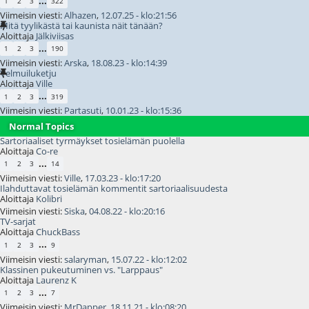
...
1
2
3
322
Viimeisin viesti:
Alhazen
,
12.07.25 - klo:21:56
Mitä tyylikästä tai kaunista näit tänään?
Aloittaja
Jälkiviisas
...
1
2
3
190
Viimeisin viesti:
Arska
,
18.08.23 - klo:14:39
Velmuiluketju
Aloittaja
Ville
...
1
2
3
319
Viimeisin viesti:
Partasuti
,
10.01.23 - klo:15:36
Normal Topics
Sartoriaaliset tyrmäykset tosielämän puolella
Aloittaja
Co-re
...
1
2
3
14
Viimeisin viesti:
Ville
,
17.03.23 - klo:17:20
Ilahduttavat tosielämän kommentit sartoriaalisuudesta
Aloittaja
Kolibri
Viimeisin viesti:
Siska
,
04.08.22 - klo:20:16
TV-sarjat
Aloittaja
ChuckBass
...
1
2
3
9
Viimeisin viesti:
salaryman
,
15.07.22 - klo:12:02
Klassinen pukeutuminen vs. "Larppaus"
Aloittaja
Laurenz K
...
1
2
3
7
Viimeisin viesti:
MrDapper
,
18.11.21 - klo:08:20