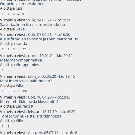
Ompelu ja ompelukoneet
Aloittaja
Jussi
...
1
2
3
9
Viimeisin viesti:
Ville
,
14.05.21 - klo:11:21
Sartoriaalinen itsensäruoskimisketju
Aloittaja
Siska
Viimeisin viesti:
Colt
,
07.02.21 - klo:16:56
Kuriirifirmojen toiminta ja toimimattomuus
Aloittaja
konda
...
1
2
3
22
Viimeisin viesti:
uuno
,
15.01.21 - klo:20:12
Maailmanympärimatka
Aloittaja
Vintage-mies
1
2
Viimeisin viesti:
chrisjo
,
05.05.20 - klo:18:46
Mitä inhottavaa näit tänään?
Aloittaja
Ville
...
1
2
3
397
Viimeisin viesti:
Colt
,
16.04.20 - klo:23:43
Miten tehdään uusia klassikoita?
Aloittaja
Laurenz K
Viimeisin viesti:
leiskari
,
18.11.19 - klo:16:20
Tohtoritunnuksista ja tutkinnoista
Aloittaja
Ville
1
2
Viimeisin viesti:
Alhazen
,
05.07.18 - klo:16:18