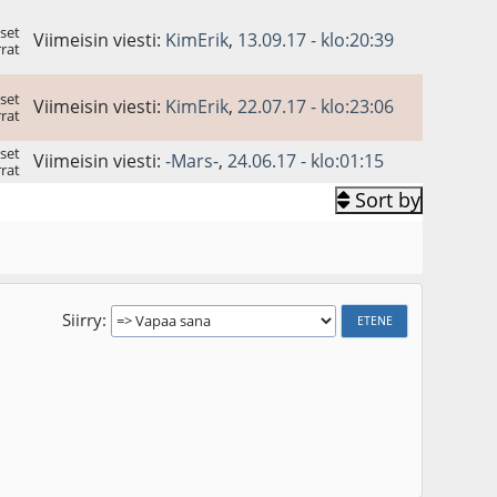
set
Viimeisin viesti:
KimErik
,
13.09.17 - klo:20:39
rat
set
Viimeisin viesti:
KimErik
,
22.07.17 - klo:23:06
rat
set
Viimeisin viesti:
-Mars-
,
24.06.17 - klo:01:15
rat
Sort by
Siirry