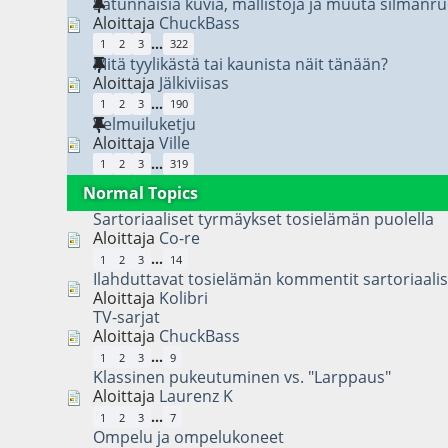
Satunnaisia kuvia, mallistoja ja muuta silmänr
Aloittaja
ChuckBass
...
1
2
3
322
Mitä tyylikästä tai kaunista näit tänään?
Aloittaja
Jälkiviisas
...
1
2
3
190
Velmuiluketju
Aloittaja
Ville
...
1
2
3
319
Normal Topics
Sartoriaaliset tyrmäykset tosielämän puolella
Aloittaja
Co-re
...
1
2
3
14
Ilahduttavat tosielämän kommentit sartoriaali
Aloittaja
Kolibri
TV-sarjat
Aloittaja
ChuckBass
...
1
2
3
9
Klassinen pukeutuminen vs. "Larppaus"
Aloittaja
Laurenz K
...
1
2
3
7
Ompelu ja ompelukoneet