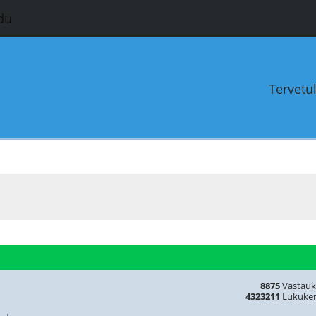
du
Tervetu
8875
Vastauk
4323211
Lukuker