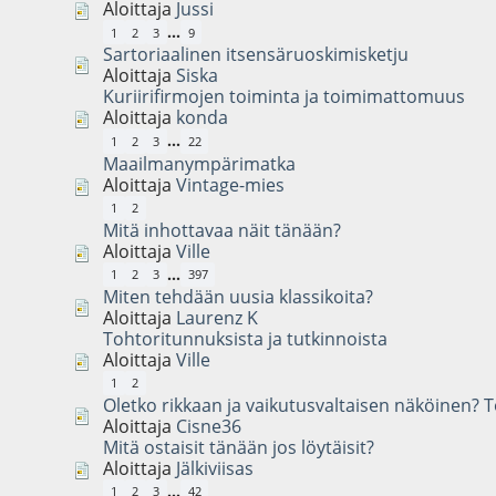
Aloittaja
Jussi
...
1
2
3
9
Sartoriaalinen itsensäruoskimisketju
Aloittaja
Siska
Kuriirifirmojen toiminta ja toimimattomuus
Aloittaja
konda
...
1
2
3
22
Maailmanympärimatka
Aloittaja
Vintage-mies
1
2
Mitä inhottavaa näit tänään?
Aloittaja
Ville
...
1
2
3
397
Miten tehdään uusia klassikoita?
Aloittaja
Laurenz K
Tohtoritunnuksista ja tutkinnoista
Aloittaja
Ville
1
2
Oletko rikkaan ja vaikutusvaltaisen näköinen? Töi
Aloittaja
Cisne36
Mitä ostaisit tänään jos löytäisit?
Aloittaja
Jälkiviisas
...
1
2
3
42