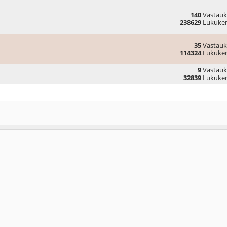
140
Vastauk
238629
Lukuker
35
Vastauk
114324
Lukuker
9
Vastauk
32839
Lukuker