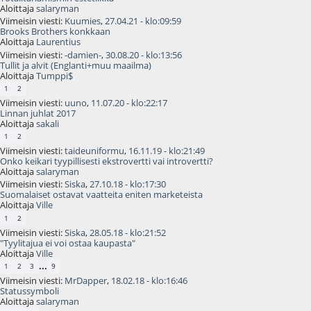
Aloittaja
salaryman
Viimeisin viesti:
Kuumies
,
27.04.21 - klo:09:59
Brooks Brothers konkkaan
Aloittaja
Laurentius
Viimeisin viesti:
-damien-
,
30.08.20 - klo:13:56
Tullit ja alvit (Englanti+muu maailma)
Aloittaja
Tumppi$
1
2
Viimeisin viesti:
uuno
,
11.07.20 - klo:22:17
Linnan juhlat 2017
Aloittaja
sakali
1
2
Viimeisin viesti:
taideuniformu
,
16.11.19 - klo:21:49
Onko keikari tyypillisesti ekstrovertti vai introvertti?
Aloittaja
salaryman
Viimeisin viesti:
Siska
,
27.10.18 - klo:17:30
Suomalaiset ostavat vaatteita eniten marketeista
Aloittaja
Ville
1
2
Viimeisin viesti:
Siska
,
28.05.18 - klo:21:52
"Tyylitajua ei voi ostaa kaupasta"
Aloittaja
Ville
...
1
2
3
9
Viimeisin viesti:
MrDapper
,
18.02.18 - klo:16:46
Statussymboli
Aloittaja
salaryman