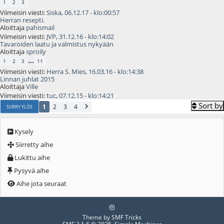
1
2
3
Viimeisin viesti:
Siska
,
06.12.17 - klo:00:57
Herran resepti.
Aloittaja
pahismail
Viimeisin viesti:
JVP
,
31.12.16 - klo:14:02
Tavaroiden laatu ja valmistus nykyään
Aloittaja
sproily
...
1
2
3
11
Viimeisin viesti:
Herra S. Mies
,
16.03.16 - klo:14:38
Linnan juhlat 2015
Aloittaja
Ville
Viimeisin viesti:
tuc
,
07.12.15 - klo:14:21
Sort by
1
2
3
4
SIIRRY YLÖS
Kysely
Siirretty aihe
Lukittu aihe
Pysyvä aihe
Aihe jota seuraat
Theme by
SMF Tricks