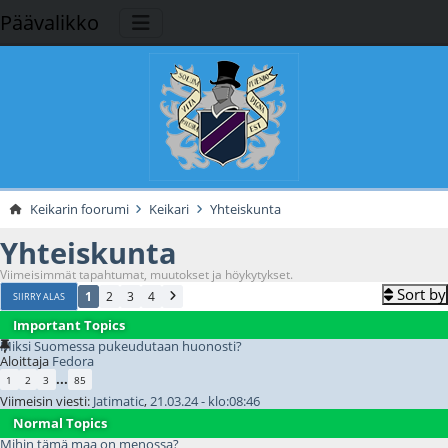
Päävalikko
Keikarin foorumi
Keikari
Yhteiskunta
Yhteiskunta
Viimeisimmät tapahtumat, muutokset ja höykytykset.
Sort by
1
2
3
4
SIIRRY ALAS
Important Topics
Miksi Suomessa pukeudutaan huonosti?
Aloittaja
Fedora
...
1
2
3
85
Viimeisin viesti:
Jatimatic
,
21.03.24 - klo:08:46
Normal Topics
Mihin tämä maa on menossa?