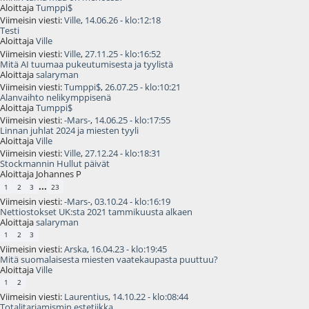
Aloittaja
Tumppi$
Viimeisin viesti:
Ville
,
14.06.26 - klo:12:18
Testi
Aloittaja
Ville
Viimeisin viesti:
Ville
,
27.11.25 - klo:16:52
Mitä AI tuumaa pukeutumisesta ja tyylistä
Aloittaja
salaryman
Viimeisin viesti:
Tumppi$
,
26.07.25 - klo:10:21
Alanvaihto nelikymppisenä
Aloittaja
Tumppi$
Viimeisin viesti:
-Mars-
,
14.06.25 - klo:17:55
Linnan juhlat 2024 ja miesten tyyli
Aloittaja
Ville
Viimeisin viesti:
Ville
,
27.12.24 - klo:18:31
Stockmannin Hullut päivät
Aloittaja Johannes P
...
1
2
3
23
Viimeisin viesti:
-Mars-
,
03.10.24 - klo:16:19
Nettiostokset UK:sta 2021 tammikuusta alkaen
Aloittaja
salaryman
1
2
3
Viimeisin viesti:
Arska
,
16.04.23 - klo:19:45
Mitä suomalaisesta miesten vaatekaupasta puuttuu?
Aloittaja
Ville
1
2
Viimeisin viesti:
Laurentius
,
14.10.22 - klo:08:44
Totalitariamismin estetiikka