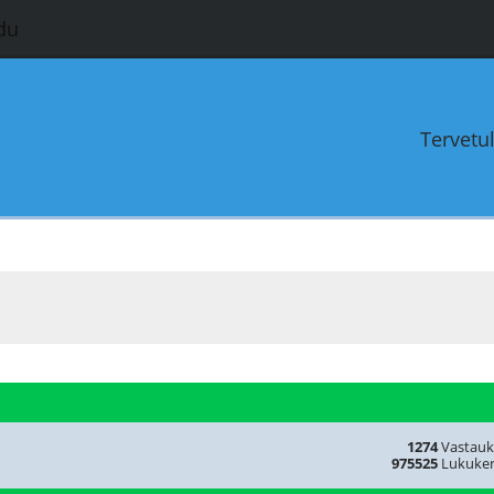
du
Tervetu
1274
Vastauk
975525
Lukuker