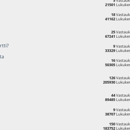
5
Vastauk
21501
Lukuker
18
Vastauk
41162
Lukuker
25
Vastauk
67241
Lukuker
rtti?
9
Vastauk
33329
Lukuker
ta
16
Vastauk
50305
Lukuker
126
Vastauk
205930
Lukuker
44
Vastauk
89485
Lukuker
9
Vastauk
38707
Lukuker
150
Vastauk
183752
Lukuker