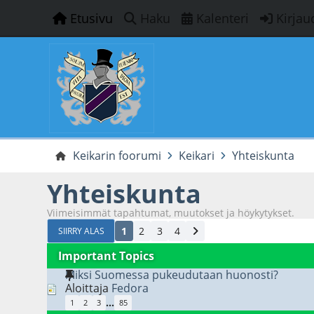
Etusivu
Haku
Kalenteri
Kirjau
Keikarin foorumi
Keikari
Yhteiskunta
Yhteiskunta
Viimeisimmät tapahtumat, muutokset ja höykytykset.
1
2
3
4
SIIRRY ALAS
Important Topics
Miksi Suomessa pukeudutaan huonosti?
Aloittaja
Fedora
...
1
2
3
85