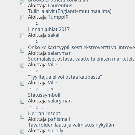
Aloittaja
Laurentius
Tullit ja alvit (Englanti+muu maailma)
Aloittaja
Tumppi$
1
2
Linnan juhlat 2017
Aloittaja
sakali
1
2
Onko keikari tyypillisesti ekstrovertti vai introve
Aloittaja
salaryman
Suomalaiset ostavat vaatteita eniten marketeis
Aloittaja
Ville
1
2
"Tyylitajua ei voi ostaa kaupasta"
Aloittaja
Ville
...
1
2
3
9
Statussymboli
Aloittaja
salaryman
1
2
3
Herran resepti.
Aloittaja
pahismail
Tavaroiden laatu ja valmistus nykyään
Aloittaja
sproily