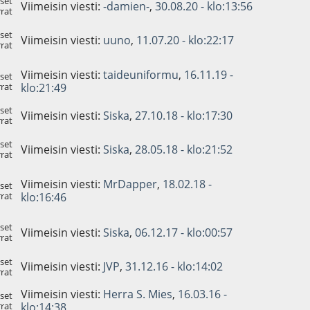
set
Viimeisin viesti:
-damien-
,
30.08.20 - klo:13:56
rat
set
Viimeisin viesti:
uuno
,
11.07.20 - klo:22:17
rat
Viimeisin viesti:
taideuniformu
,
16.11.19 -
set
rat
klo:21:49
set
Viimeisin viesti:
Siska
,
27.10.18 - klo:17:30
rat
set
Viimeisin viesti:
Siska
,
28.05.18 - klo:21:52
rat
Viimeisin viesti:
MrDapper
,
18.02.18 -
set
rat
klo:16:46
set
Viimeisin viesti:
Siska
,
06.12.17 - klo:00:57
rat
set
Viimeisin viesti:
JVP
,
31.12.16 - klo:14:02
rat
Viimeisin viesti:
Herra S. Mies
,
16.03.16 -
set
rat
klo:14:38