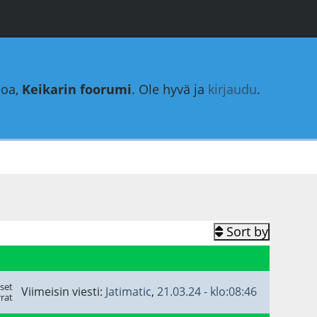
loa,
Keikarin foorumi
. Ole hyvä ja
kirjaudu
.
Sort by
set
Viimeisin viesti:
Jatimatic
,
21.03.24 - klo:08:46
rat