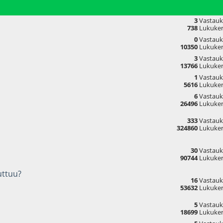
3
Vastauk
738
Lukuker
0
Vastauk
10350
Lukuker
3
Vastauk
13766
Lukuker
1
Vastauk
5616
Lukuker
6
Vastauk
26496
Lukuker
333
Vastauk
324860
Lukuker
30
Vastauk
90744
Lukuker
uttuu?
16
Vastauk
53632
Lukuker
5
Vastauk
18699
Lukuker