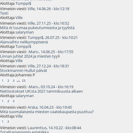
Aloittaja
Tumppi$
Viimeisin viesti:
Ville
,
14.06.26 - klo:12:18
Testi
Aloittaja
Ville
Viimeisin viesti:
Ville
,
27.11.25 - klo:16:52
Mitä AI tuumaa pukeutumisesta ja tyylistä
Aloittaja
salaryman
Viimeisin viesti:
Tumppi$
,
26.07.25 - klo:10:21
Alanvaihto nelikymppisenä
Aloittaja
Tumppi$
Viimeisin viesti:
-Mars-
,
14.06.25 - klo:17:55
Linnan juhlat 2024 ja miesten tyyli
Aloittaja
Ville
Viimeisin viesti:
Ville
,
27.12.24 - klo:18:31
Stockmannin Hullut päivät
Aloittaja Johannes P
...
1
2
3
23
Viimeisin viesti:
-Mars-
,
03.10.24 - klo:16:19
Nettiostokset UK:sta 2021 tammikuusta alkaen
Aloittaja
salaryman
1
2
3
Viimeisin viesti:
Arska
,
16.04.23 - klo:19:45
Mitä suomalaisesta miesten vaatekaupasta puuttuu?
Aloittaja
Ville
1
2
Viimeisin viesti:
Laurentius
,
14.10.22 - klo:08:44
Totalitariamismin estetiikka