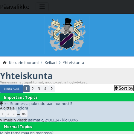
Päävalikko
Keikarin foorumi
Keikari
Yhteiskunta
Yhteiskunta
Viimeisimmät tapahtumat, muutokset ja höykytykset.
Sort by
1
2
3
4
SIIRRY ALAS
Important Topics
Miksi Suomessa pukeudutaan huonosti?
Aloittaja
Fedora
...
1
2
3
85
Viimeisin viesti:
Jatimatic
,
21.03.24 - klo:08:46
Normal Topics
Mihin tämä maa on menossa?