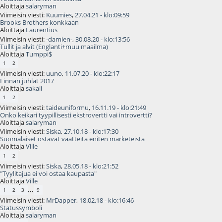
Aloittaja
salaryman
Viimeisin viesti:
Kuumies
,
27.04.21 - klo:09:59
Brooks Brothers konkkaan
Aloittaja
Laurentius
Viimeisin viesti:
-damien-
,
30.08.20 - klo:13:56
Tullit ja alvit (Englanti+muu maailma)
Aloittaja
Tumppi$
1
2
Viimeisin viesti:
uuno
,
11.07.20 - klo:22:17
Linnan juhlat 2017
Aloittaja
sakali
1
2
Viimeisin viesti:
taideuniformu
,
16.11.19 - klo:21:49
Onko keikari tyypillisesti ekstrovertti vai introvertti?
Aloittaja
salaryman
Viimeisin viesti:
Siska
,
27.10.18 - klo:17:30
Suomalaiset ostavat vaatteita eniten marketeista
Aloittaja
Ville
1
2
Viimeisin viesti:
Siska
,
28.05.18 - klo:21:52
"Tyylitajua ei voi ostaa kaupasta"
Aloittaja
Ville
...
1
2
3
9
Viimeisin viesti:
MrDapper
,
18.02.18 - klo:16:46
Statussymboli
Aloittaja
salaryman