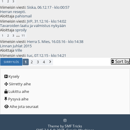
1
2
3
Viimeisin viesti:
Siska
,
06.12.17 - klo:00:57
Herran resepti.
Aloittaja
pahismail
Viimeisin viesti:
JVP
,
31.12.16 - klo:14:02
Tavaroiden laatu ja valmistus nykyään
Aloittaja
sproily
...
1
2
3
11
Viimeisin viesti:
Herra S. Mies
,
16.03.16 - klo:14:38
Linnan juhlat 2015
Aloittaja
Ville
Viimeisin viesti:
tuc
,
07.12.15 - klo:14:21
Sort by
1
2
3
4
SIIRRY YLÖS
Kysely
Siirretty aihe
Lukittu aihe
Pysyvä aihe
Aihe jota seuraat
Theme by
SMF Tricks