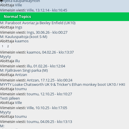
Ohjeita kaupankäyntiin
Aloittaja
Ville
Viimeisin viesti:
Ville
,
13.12.14 - klo:16:45
Normal Topics
M: Paraboot Avoriaz ja Bexley Enfield (UK10)
Aloittaja
Ings
Viimeisin viesti:
Ings
,
30.06.26 - klo:00:27
M: Kauluspaitoja (koot S-M)
Aloittaja
kaamos
1
2
Viimeisin viesti:
kaamos
,
04.02.26 - klo:13:37
Myyty
Aloittaja
illu
Viimeisin viesti:
illu
,
01.02.26 - klo:12:04
M: Fjällräven Singi parka (M)
Aloittaja
Antzan
Viimeisin viesti:
Antzan
,
17.12.25 - klo:00:24
MYYTY Loake Chatsworth UK 9 & Tricker's Ethan monkey boot UK10 / HKI
Aloittaja
toumu
Viimeisin viesti:
toumu
,
12.10.25 - klo:10:27
Testi jälleen
Aloittaja
Ville
Viimeisin viesti:
Ville
,
10.10.25 - klo:17:05
Myyty
Aloittaja
toumu
Viimeisin viesti:
toumu
,
04.09.25 - klo:13:13
M: