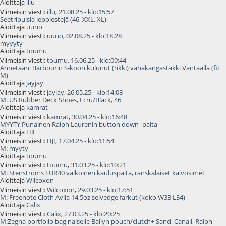
Aloittaja
illu
Viimeisin viesti:
illu
,
21.08.25 - klo:15:57
Seetripuisia lepolestejä (46, XXL, XL)
Aloittaja
uuno
Viimeisin viesti:
uuno
,
02.08.25 - klo:18:28
myyyty
Aloittaja
toumu
Viimeisin viesti:
toumu
,
16.06.25 - klo:09:44
Annetaan: Barbourin S-koon kulunut (rikki) vahakangastakki Vantaalla (fit
M)
Aloittaja
jayjay
Viimeisin viesti:
jayjay
,
26.05.25 - klo:14:08
M: US Rubber Deck Shoes, Ecru/Black, 46
Aloittaja
kamrat
Viimeisin viesti:
kamrat
,
30.04.25 - klo:16:48
MYYTY Punainen Ralph Laurenin button down -paita
Aloittaja
HJI
Viimeisin viesti:
HJI
,
17.04.25 - klo:11:54
M: myyty
Aloittaja
toumu
Viimeisin viesti:
toumu
,
31.03.25 - klo:10:21
M: Stenströms EUR40 valkoinen kauluspaita, ranskalaiset kalvosimet
Aloittaja
Wilcoxon
Viimeisin viesti:
Wilcoxon
,
29.03.25 - klo:17:51
M: Freenote Cloth Avila 14,5oz selvedge farkut (koko W33 L34)
Aloittaja
Calix
Viimeisin viesti:
Calix
,
27.03.25 - klo:20:25
M:Zegna portfolio bag,naiselle Ballyn pouch/clutch+ Sand, Canali, Ralph