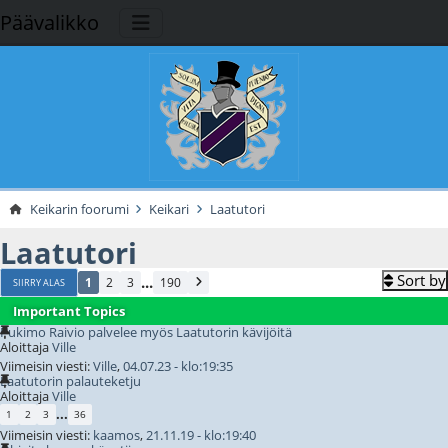
Päävalikko
Keikarin foorumi
Keikari
Laatutori
Laatutori
Sort by
...
1
2
3
190
SIIRRY ALAS
Important Topics
Pukimo Raivio palvelee myös Laatutorin kävijöitä
Aloittaja
Ville
Viimeisin viesti:
Ville
,
04.07.23 - klo:19:35
Laatutorin palauteketju
Aloittaja
Ville
...
1
2
3
36
Viimeisin viesti:
kaamos
,
21.11.19 - klo:19:40