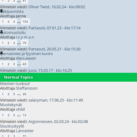
...
1
2
3
41
Viimeisin viesti:
Oliver Twist
,
16.02.24 - klo:09:02
Väkijuomista
Aloittaja Janne
...
1
2
3
102
Viimeisin viesti:
Partasuti
,
07.01.23 - klo:17:14
Automuotoilu
Aloittaja
i v y m a n
...
1
2
3
79
Viimeisin viesti:
Partasuti
,
20.05.21 - klo:15:30
Herrasmies ja fyysinen kunto
Aloittaja
AlecLewain
...
1
2
3
43
Viimeisin viesti:
Jussi
,
15.03.17 - klo:16:25
Normal Topics
Miesten tuoksut
Aloittaja
Steffansson
...
1
2
3
26
Viimeisin viesti:
salaryman
,
17.06.25 - klo:11:49
Mustekynät
Aloittaja
vhild
...
1
2
3
13
Viimeisin viesti:
Argonnessen
,
02.03.24 - klo:02:48
Sisustustyylit
Aloittaja
Lancester
...
1
2
3
72