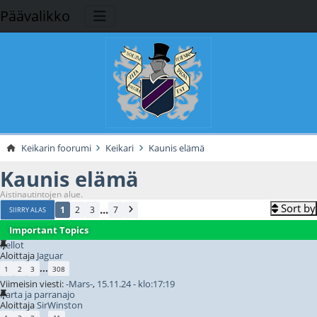
Päävalikko
Keikarin foorumi
Keikari
Kaunis elämä
Kaunis elämä
Aistinautintojen alue.
Sort by
...
1
2
3
7
SIIRRY ALAS
Important Topics
Kellot
Aloittaja
Jaguar
...
1
2
3
308
Viimeisin viesti:
-Mars-
,
15.11.24 - klo:17:19
Parta ja parranajo
Aloittaja
SirWinston