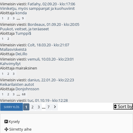
Viimeisin viesti:
Fatlahy
,
02.09.20 - klo:17:06
Viiniketju, myös samppanjat ja kuohuviinit
Aloittaja
konda
...
1
2
3
9
Viimeisin viesti:
Bordeaux
,
01.09.20 - klo:20:05
Puukot, veitset, ja teräaseet
Aloittaja
Tumppi$
1
2
Viimeisin viesti:
Colt
,
18.03.20 - klo:21:07
Mallasviskeistä
Aloittaja
DeLillo
Viimeisin viesti:
vemuli
,
10.03.20 - klo:23:01
Kahvimyllyt
Aloittaja mairaksinen
1
2
3
Viimeisin viesti:
danius
,
22.01.20 - klo:22:23
Keikarilaisten autot
Aloittaja
Donjohnsson
...
1
2
3
68
Viimeisin viesti:
tuc
,
01.10.19 - klo:12:28
Sort by
...
1
2
3
7
SIIRRY YLÖS
Kysely
Siirretty aihe