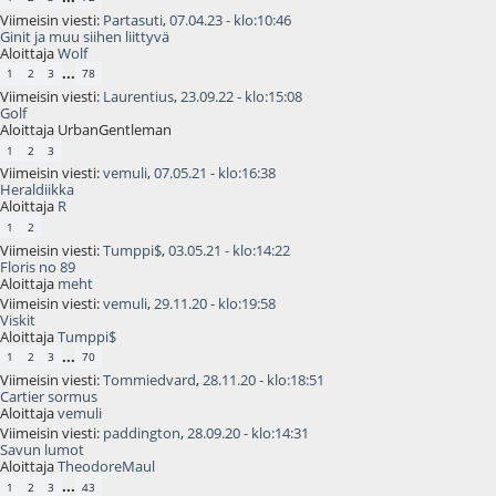
Viimeisin viesti:
Partasuti
,
07.04.23 - klo:10:46
Ginit ja muu siihen liittyvä
Aloittaja
Wolf
...
1
2
3
78
Viimeisin viesti:
Laurentius
,
23.09.22 - klo:15:08
Golf
Aloittaja UrbanGentleman
1
2
3
Viimeisin viesti:
vemuli
,
07.05.21 - klo:16:38
Heraldiikka
Aloittaja
R
1
2
Viimeisin viesti:
Tumppi$
,
03.05.21 - klo:14:22
Floris no 89
Aloittaja
meht
Viimeisin viesti:
vemuli
,
29.11.20 - klo:19:58
Viskit
Aloittaja
Tumppi$
...
1
2
3
70
Viimeisin viesti:
Tommiedvard
,
28.11.20 - klo:18:51
Cartier sormus
Aloittaja
vemuli
Viimeisin viesti:
paddington
,
28.09.20 - klo:14:31
Savun lumot
Aloittaja
TheodoreMaul
...
1
2
3
43