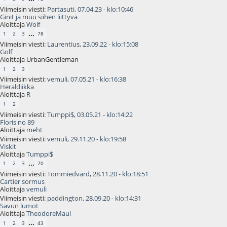
Viimeisin viesti:
Partasuti
,
07.04.23 - klo:10:46
Ginit ja muu siihen liittyvä
Aloittaja
Wolf
...
1
2
3
78
Viimeisin viesti:
Laurentius
,
23.09.22 - klo:15:08
Golf
Aloittaja UrbanGentleman
1
2
3
Viimeisin viesti:
vemuli
,
07.05.21 - klo:16:38
Heraldiikka
Aloittaja
R
1
2
Viimeisin viesti:
Tumppi$
,
03.05.21 - klo:14:22
Floris no 89
Aloittaja
meht
Viimeisin viesti:
vemuli
,
29.11.20 - klo:19:58
Viskit
Aloittaja
Tumppi$
...
1
2
3
70
Viimeisin viesti:
Tommiedvard
,
28.11.20 - klo:18:51
Cartier sormus
Aloittaja
vemuli
Viimeisin viesti:
paddington
,
28.09.20 - klo:14:31
Savun lumot
Aloittaja
TheodoreMaul
...
1
2
3
43