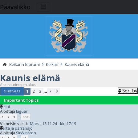
Päävalikko
Keikarin foorumi
Keikari
Kaunis elämä
Kaunis elämä
Aistinautintojen alue.
Sort by
...
1
2
3
7
SIIRRY ALAS
Important Topics
Kellot
Aloittaja
Jaguar
...
1
2
3
308
Viimeisin viesti:
-Mars-
,
15.11.24 - klo:17:19
Parta ja parranajo
Aloittaja
SirWinston