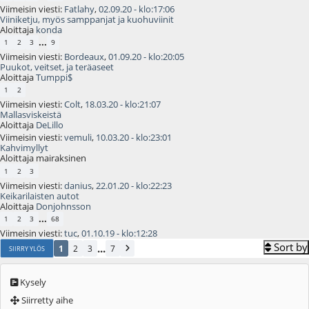
Viimeisin viesti:
Fatlahy
,
02.09.20 - klo:17:06
Viiniketju, myös samppanjat ja kuohuviinit
Aloittaja
konda
...
1
2
3
9
Viimeisin viesti:
Bordeaux
,
01.09.20 - klo:20:05
Puukot, veitset, ja teräaseet
Aloittaja
Tumppi$
1
2
Viimeisin viesti:
Colt
,
18.03.20 - klo:21:07
Mallasviskeistä
Aloittaja
DeLillo
Viimeisin viesti:
vemuli
,
10.03.20 - klo:23:01
Kahvimyllyt
Aloittaja mairaksinen
1
2
3
Viimeisin viesti:
danius
,
22.01.20 - klo:22:23
Keikarilaisten autot
Aloittaja
Donjohnsson
...
1
2
3
68
Viimeisin viesti:
tuc
,
01.10.19 - klo:12:28
Sort by
...
1
2
3
7
SIIRRY YLÖS
Kysely
Siirretty aihe