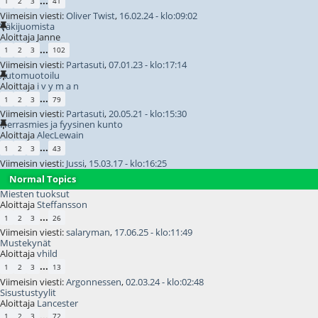
...
1
2
3
41
Viimeisin viesti:
Oliver Twist
,
16.02.24 - klo:09:02
Väkijuomista
Aloittaja Janne
...
1
2
3
102
Viimeisin viesti:
Partasuti
,
07.01.23 - klo:17:14
Automuotoilu
Aloittaja
i v y m a n
...
1
2
3
79
Viimeisin viesti:
Partasuti
,
20.05.21 - klo:15:30
Herrasmies ja fyysinen kunto
Aloittaja
AlecLewain
...
1
2
3
43
Viimeisin viesti:
Jussi
,
15.03.17 - klo:16:25
Normal Topics
Miesten tuoksut
Aloittaja
Steffansson
...
1
2
3
26
Viimeisin viesti:
salaryman
,
17.06.25 - klo:11:49
Mustekynät
Aloittaja
vhild
...
1
2
3
13
Viimeisin viesti:
Argonnessen
,
02.03.24 - klo:02:48
Sisustustyylit
Aloittaja
Lancester
...
1
2
3
72