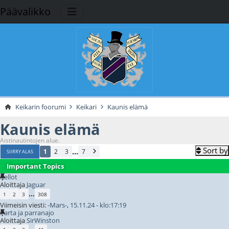
Päävalikko
Keikarin foorumi
Keikari
Kaunis elämä
Kaunis elämä
Aistinautintojen alue.
Sort by
...
1
2
3
7
SIIRRY ALAS
Important Topics
Kellot
Aloittaja
Jaguar
...
1
2
3
308
Viimeisin viesti:
-Mars-
,
15.11.24 - klo:17:19
Parta ja parranajo
Aloittaja
SirWinston