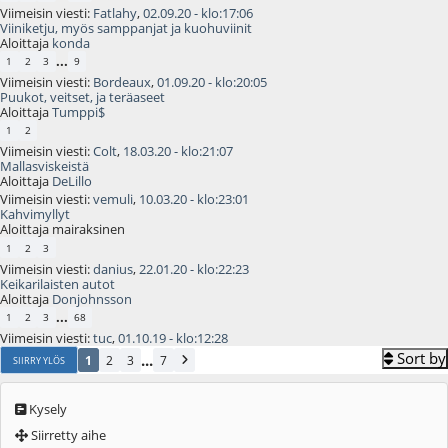
Viimeisin viesti:
Fatlahy
,
02.09.20 - klo:17:06
Viiniketju, myös samppanjat ja kuohuviinit
Aloittaja
konda
...
1
2
3
9
Viimeisin viesti:
Bordeaux
,
01.09.20 - klo:20:05
Puukot, veitset, ja teräaseet
Aloittaja
Tumppi$
1
2
Viimeisin viesti:
Colt
,
18.03.20 - klo:21:07
Mallasviskeistä
Aloittaja
DeLillo
Viimeisin viesti:
vemuli
,
10.03.20 - klo:23:01
Kahvimyllyt
Aloittaja mairaksinen
1
2
3
Viimeisin viesti:
danius
,
22.01.20 - klo:22:23
Keikarilaisten autot
Aloittaja
Donjohnsson
...
1
2
3
68
Viimeisin viesti:
tuc
,
01.10.19 - klo:12:28
Sort by
...
1
2
3
7
SIIRRY YLÖS
Kysely
Siirretty aihe