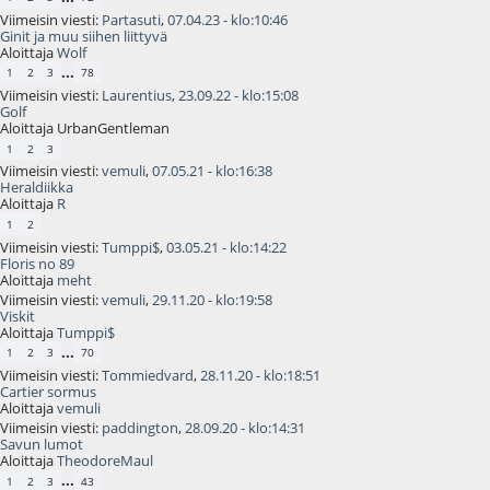
Viimeisin viesti:
Partasuti
,
07.04.23 - klo:10:46
Ginit ja muu siihen liittyvä
Aloittaja
Wolf
...
1
2
3
78
Viimeisin viesti:
Laurentius
,
23.09.22 - klo:15:08
Golf
Aloittaja UrbanGentleman
1
2
3
Viimeisin viesti:
vemuli
,
07.05.21 - klo:16:38
Heraldiikka
Aloittaja
R
1
2
Viimeisin viesti:
Tumppi$
,
03.05.21 - klo:14:22
Floris no 89
Aloittaja
meht
Viimeisin viesti:
vemuli
,
29.11.20 - klo:19:58
Viskit
Aloittaja
Tumppi$
...
1
2
3
70
Viimeisin viesti:
Tommiedvard
,
28.11.20 - klo:18:51
Cartier sormus
Aloittaja
vemuli
Viimeisin viesti:
paddington
,
28.09.20 - klo:14:31
Savun lumot
Aloittaja
TheodoreMaul
...
1
2
3
43