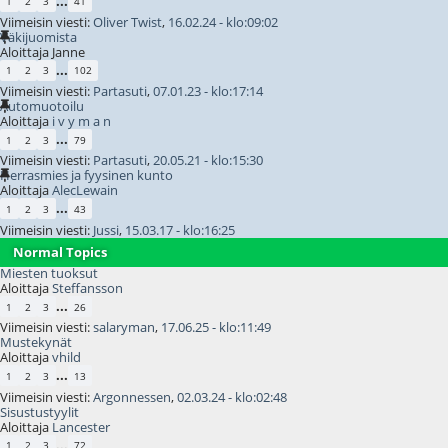
...
1
2
3
41
Viimeisin viesti:
Oliver Twist
,
16.02.24 - klo:09:02
Väkijuomista
Aloittaja Janne
...
1
2
3
102
Viimeisin viesti:
Partasuti
,
07.01.23 - klo:17:14
Automuotoilu
Aloittaja
i v y m a n
...
1
2
3
79
Viimeisin viesti:
Partasuti
,
20.05.21 - klo:15:30
Herrasmies ja fyysinen kunto
Aloittaja
AlecLewain
...
1
2
3
43
Viimeisin viesti:
Jussi
,
15.03.17 - klo:16:25
Normal Topics
Miesten tuoksut
Aloittaja
Steffansson
...
1
2
3
26
Viimeisin viesti:
salaryman
,
17.06.25 - klo:11:49
Mustekynät
Aloittaja
vhild
...
1
2
3
13
Viimeisin viesti:
Argonnessen
,
02.03.24 - klo:02:48
Sisustustyylit
Aloittaja
Lancester
...
1
2
3
72