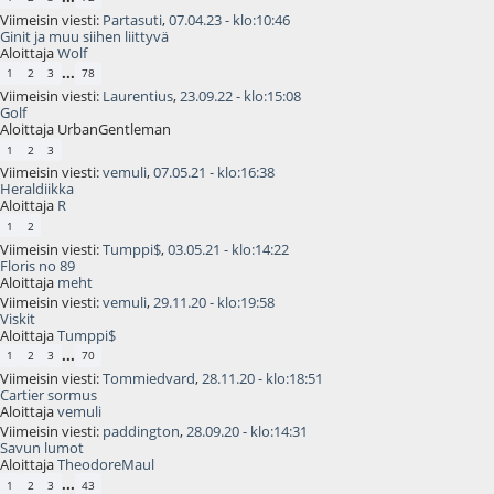
Viimeisin viesti:
Partasuti
,
07.04.23 - klo:10:46
Ginit ja muu siihen liittyvä
Aloittaja
Wolf
...
1
2
3
78
Viimeisin viesti:
Laurentius
,
23.09.22 - klo:15:08
Golf
Aloittaja UrbanGentleman
1
2
3
Viimeisin viesti:
vemuli
,
07.05.21 - klo:16:38
Heraldiikka
Aloittaja
R
1
2
Viimeisin viesti:
Tumppi$
,
03.05.21 - klo:14:22
Floris no 89
Aloittaja
meht
Viimeisin viesti:
vemuli
,
29.11.20 - klo:19:58
Viskit
Aloittaja
Tumppi$
...
1
2
3
70
Viimeisin viesti:
Tommiedvard
,
28.11.20 - klo:18:51
Cartier sormus
Aloittaja
vemuli
Viimeisin viesti:
paddington
,
28.09.20 - klo:14:31
Savun lumot
Aloittaja
TheodoreMaul
...
1
2
3
43