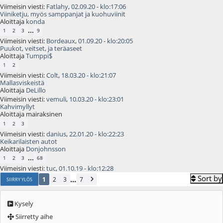
Viimeisin viesti:
Fatlahy
,
02.09.20 - klo:17:06
Viiniketju, myös samppanjat ja kuohuviinit
Aloittaja
konda
...
1
2
3
9
Viimeisin viesti:
Bordeaux
,
01.09.20 - klo:20:05
Puukot, veitset, ja teräaseet
Aloittaja
Tumppi$
1
2
Viimeisin viesti:
Colt
,
18.03.20 - klo:21:07
Mallasviskeistä
Aloittaja
DeLillo
Viimeisin viesti:
vemuli
,
10.03.20 - klo:23:01
Kahvimyllyt
Aloittaja mairaksinen
1
2
3
Viimeisin viesti:
danius
,
22.01.20 - klo:22:23
Keikarilaisten autot
Aloittaja
Donjohnsson
...
1
2
3
68
Viimeisin viesti:
tuc
,
01.10.19 - klo:12:28
Sort by
...
1
2
3
7
SIIRRY YLÖS
Kysely
Siirretty aihe