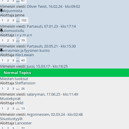
...
1
2
3
41
Viimeisin viesti:
Oliver Twist
,
16.02.24 - klo:09:02
Väkijuomista
Aloittaja Janne
...
1
2
3
102
Viimeisin viesti:
Partasuti
,
07.01.23 - klo:17:14
Automuotoilu
Aloittaja
i v y m a n
...
1
2
3
79
Viimeisin viesti:
Partasuti
,
20.05.21 - klo:15:30
Herrasmies ja fyysinen kunto
Aloittaja
AlecLewain
...
1
2
3
43
Viimeisin viesti:
Jussi
,
15.03.17 - klo:16:25
Normal Topics
Miesten tuoksut
Aloittaja
Steffansson
...
1
2
3
26
Viimeisin viesti:
salaryman
,
17.06.25 - klo:11:49
Mustekynät
Aloittaja
vhild
...
1
2
3
13
Viimeisin viesti:
Argonnessen
,
02.03.24 - klo:02:48
Sisustustyylit
Aloittaja
Lancester
...
1
2
3
72